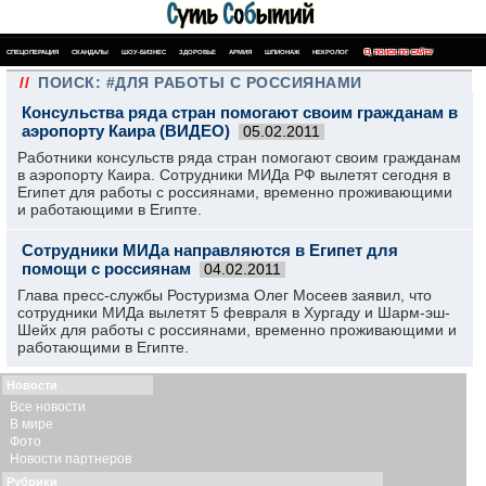
СПЕЦОПЕРАЦИЯ
СКАНДАЛЫ
ШОУ-БИЗНЕС
ЗДОРОВЬЕ
АРМИЯ
ШПИОНАЖ
НЕКРОЛОГ
ПОИСК ПО САЙТУ
//
ПОИСК: #ДЛЯ РАБОТЫ С РОССИЯНАМИ
Консульства ряда стран помогают своим гражданам в
аэропорту Каира (ВИДЕО)
05.02.2011
Работники консульств ряда стран помогают своим гражданам
в аэропорту Каира. Сотрудники МИДа РФ вылетят сегодня в
Египет для работы с россиянами, временно проживающими
и работающими в Египте.
Сотрудники МИДа направляются в Египет для
помощи с россиянам
04.02.2011
Глава пресс-службы Ростуризма Олег Мосеев заявил, что
сотрудники МИДа вылетят 5 февраля в Хургаду и Шарм-эш-
Шейх для работы с россиянами, временно проживающими и
работающими в Египте.
Новости
Все новости
В мире
Фото
Новости партнеров
Рубрики