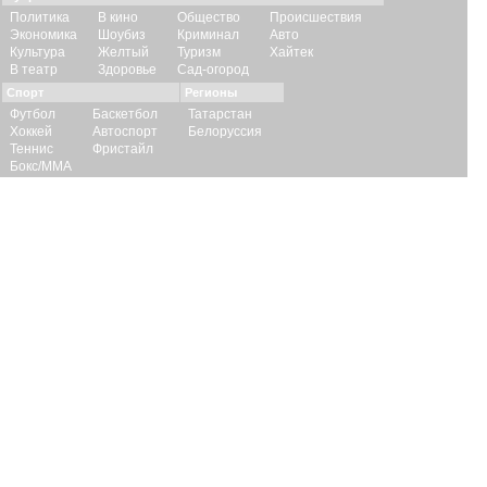
Политика
В кино
Общество
Происшествия
Экономика
Шоубиз
Криминал
Авто
Культура
Желтый
Туризм
Хайтек
В театр
Здоровье
Сад-огород
Спорт
Регионы
Футбол
Баскетбол
Татарстан
Хоккей
Автоспорт
Белоруссия
Теннис
Фристайл
Бокс/ММА