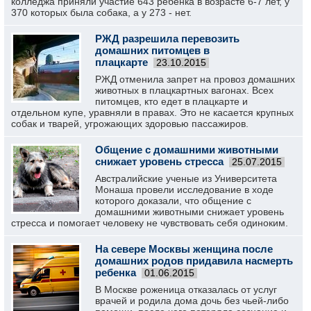
колледжа приняли участие 643 ребенка в возрасте 6-7 лет, у
370 которых была собака, а у 273 - нет.
РЖД разрешила перевозить
домашних питомцев в
плацкарте
23.10.2015
РЖД отменила запрет на провоз домашних
животных в плацкартных вагонах. Всех
питомцев, кто едет в плацкарте и
отдельном купе, уравняли в правах. Это не касается крупных
собак и тварей, угрожающих здоровью пассажиров.
Общение с домашними животными
снижает уровень стресса
25.07.2015
Австралийские ученые из Университета
Монаша провели исследование в ходе
которого доказали, что общение с
домашними животными снижает уровень
стресса и помогает человеку не чувствовать себя одиноким.
На севере Москвы женщина после
домашних родов придавила насмерть
ребенка
01.06.2015
В Москве роженица отказалась от услуг
врачей и родила дома дочь без чьей-либо