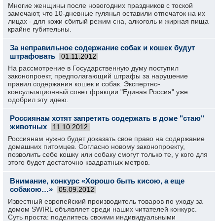
Многие женщины после новогодних праздников с тоской
замечают, что 10-дневные гулянья оставили отпечаток на их
лицах - для кожи сбитый режим сна, алкоголь и жирная пища
крайне губительны.
За неправильное содержание собак и кошек будут
штрафовать
01.11.2012
На рассмотрение в Государственную думу поступил
законопроект, предполагающий штрафы за нарушение
правил содержания кошек и собак. Экспертно-
консультационный совет фракции "Единая Россия" уже
одобрил эту идею.
Россиянам хотят запретить содержать в доме "стаю"
животных
11.10.2012
Россиянам нужно будет доказать свое право на содержание
домашних питомцев. Согласно новому законопроекту,
позволить себе кошку или собаку смогут только те, у кого для
этого будет достаточно квадратных метров.
Внимание, конкурс «Хорошо быть кисою, а еще
собакою…»
05.09.2012
Известный европейский производитель товаров по уходу за
домом SWIRL объявляет среди наших читателей конкурс.
Суть проста: поделитесь своими индивидуальными