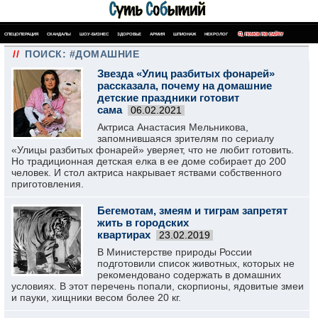
СПЕЦОПЕРАЦИЯ
СКАНДАЛЫ
ШОУ-БИЗНЕС
ЗДОРОВЬЕ
АРМИЯ
ШПИОНАЖ
НЕКРОЛОГ
ПОИСК ПО САЙТУ
//
ПОИСК: #ДОМАШНИЕ
Звезда «Улиц разбитых фонарей»
рассказала, почему на домашние
детские праздники готовит
сама
06.02.2021
Актриса Анастасия Мельникова,
запомнившаяся зрителям по сериалу
«Улицы разбитых фонарей» уверяет, что не любит готовить.
Но традиционная детская елка в ее доме собирает до 200
человек. И стол актриса накрывает яствами собственного
приготовления.
Бегемотам, змеям и тиграм запретят
жить в городских
квартирах
23.02.2019
В Министерстве природы России
подготовили список животных, которых не
рекомендовано содержать в домашних
условиях. В этот перечень попали, скорпионы, ядовитые змеи
и пауки, хищники весом более 20 кг.