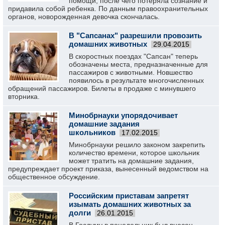
помощи, после чего потеряла сознание и
придавила собой ребенка. По данным правоохранительных
органов, новорожденная девочка скончалась.
В "Сапсанах" разрешили провозить
домашних животных
29.04.2015
В скоростных поездах "Сапсан" теперь
обозначены места, предназначенные для
пассажиров с животными. Новшество
появилось в результате многочисленных
обращений пассажиров. Билеты в продаже с минувшего
вторника.
Минобрнауки упорядочивает
домашние задания
школьников
17.02.2015
Минобрнауки решило законом закрепить
количество времени, которое школьник
может тратить на домашние задания,
предупреждает проект приказа, вынесенный ведомством на
общественное обсуждение.
Российским приставам запретят
изымать домашних животных за
долги
26.01.2015