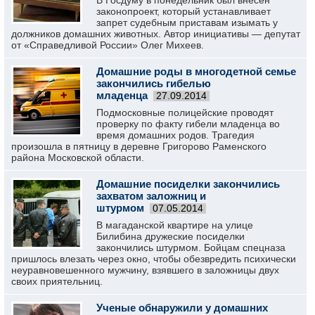
В Госдуму в понедельник был внесен
законопроект, который устанавливает
запрет судебным приставам изымать у
должников домашних животных. Автор инициативы — депутат
от «Справедливой России» Олег Михеев.
Домашние роды в многодетной семье
закончились гибелью
младенца
27.09.2014
Подмосковные полицейские проводят
проверку по факту гибели младенца во
время домашних родов. Трагедия
произошла в пятницу в деревне Григорово Раменского
района Московской области.
Домашние посиделки закончились
захватом заложниц и
штурмом
07.05.2014
В магаданской квартире на улице
Билибина дружеские посиделки
закончились штурмом. Бойцам спецназа
пришлось влезать через окно, чтобы обезвредить психически
неуравновешенного мужчину, взявшего в заложницы двух
своих приятельниц.
Ученые обнаружили у домашних