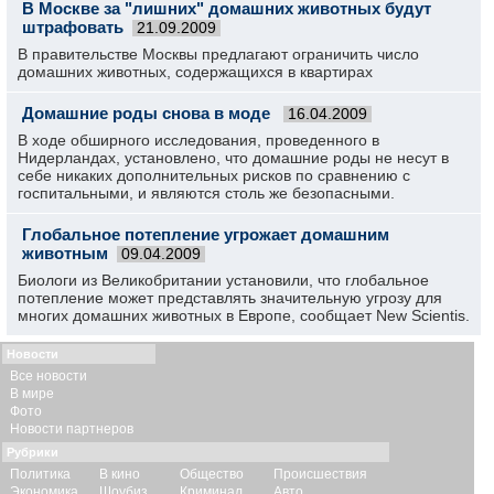
В Москве за "лишних" домашних животных будут
штрафовать
21.09.2009
В правительстве Москвы предлагают ограничить число
домашних животных, содержащихся в квартирах
Домашние роды снова в моде
16.04.2009
В ходе обширного исследования, проведенного в
Нидерландах, установлено, что домашние роды не несут в
себе никаких дополнительных рисков по сравнению с
госпитальными, и являются столь же безопасными.
Глобальное потепление угрожает домашним
животным
09.04.2009
Биологи из Великобритании установили, что глобальное
потепление может представлять значительную угрозу для
многих домашних животных в Европе, сообщает New Scientis.
Новости
Все новости
В мире
Фото
Новости партнеров
Рубрики
Политика
В кино
Общество
Происшествия
Экономика
Шоубиз
Криминал
Авто