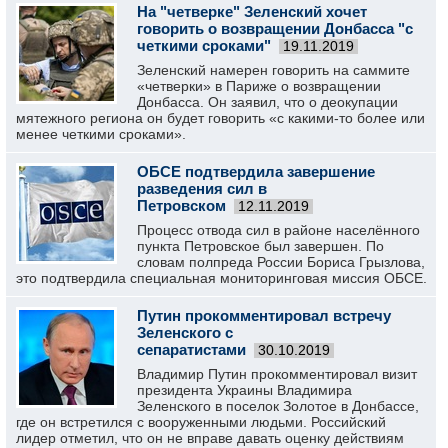
На "четверке" Зеленский хочет
говорить о возвращении Донбасса "с
четкими сроками"
19.11.2019
Зеленский намерен говорить на саммите
«четверки» в Париже о возвращении
Донбасса. Он заявил, что о деокупации
мятежного региона он будет говорить «с какими-то более или
менее четкими сроками».
ОБСЕ подтвердила завершение
разведения сил в
Петровском
12.11.2019
Процесс отвода сил в районе населённого
пункта Петровское был завершен. По
словам полпреда России Бориса Грызлова,
это подтвердила специальная мониторинговая миссия ОБСЕ.
Путин прокомментировал встречу
Зеленского с
сепаратистами
30.10.2019
Владимир Путин прокомментировал визит
президента Украины Владимира
Зеленского в поселок Золотое в Донбассе,
где он встретился с вооруженными людьми. Российский
лидер отметил, что он не вправе давать оценку действиям