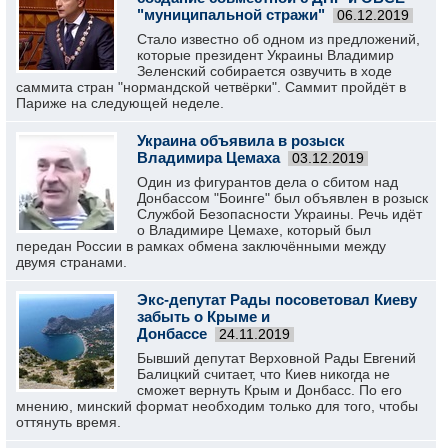
"муниципальной стражи"
06.12.2019
Стало известно об одном из предложений,
которые президент Украины Владимир
Зеленский собирается озвучить в ходе
саммита стран "нормандской четвёрки". Саммит пройдёт в
Париже на следующей неделе.
Украина объявила в розыск
Владимира Цемаха
03.12.2019
Один из фигурантов дела о сбитом над
Донбассом "Боинге" был объявлен в розыск
Службой Безопасности Украины. Речь идёт
о Владимире Цемахе, который был
передан России в рамках обмена заключёнными между
двумя странами.
Экс-депутат Рады посоветовал Киеву
забыть о Крыме и
Донбассе
24.11.2019
Бывший депутат Верховной Рады Евгений
Балицкий считает, что Киев никогда не
сможет вернуть Крым и Донбасс. По его
мнению, минский формат необходим только для того, чтобы
оттянуть время.