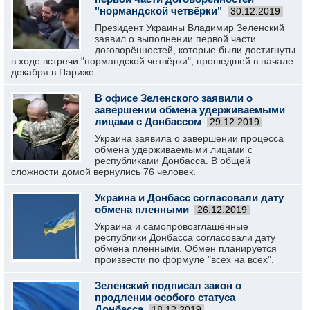
"нормандской четвёрки"
30.12.2019
Президент Украины Владимир Зеленский
заявил о выполнении первой части
договорённостей, которые были достигнуты
в ходе встречи "нормандской четвёрки", прошедшей в начале
декабря в Париже.
В офисе Зеленского заявили о
завершении обмена удерживаемыми
лицами с Донбассом
29.12.2019
Украина заявила о завершении процесса
обмена удерживаемыми лицами с
республиками Донбасса. В общей
сложности домой вернулись 76 человек.
Украина и Донбасс согласовали дату
обмена пленными
26.12.2019
Украина и самопровозглашённые
республики Донбасса согласовали дату
обмена пленными. Обмен планируется
произвести по формуле "всех на всех".
Зеленский подписал закон о
продлении особого статуса
Донбасса
18.12.2019