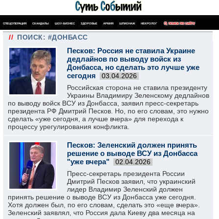
СПЕЦОПЕРАЦИЯ
СКАНДАЛЫ
ШОУ-БИЗНЕС
ЗДОРОВЬЕ
АРМИЯ
ШПИОНАЖ
НЕКРОЛОГ
ПОИСК ПО САЙТУ
//
ПОИСК: #ДОНБАСС
Песков: Россия не ставила Украине
дедлайнов по выводу войск из
Донбасса, но сделать это лучше уже
сегодня
03.04.2026
Российская сторона не ставила президенту
Украины Владимиру Зеленскому дедлайнов
по выводу войск ВСУ из Донбасса, заявил пресс-секретарь
президента РФ Дмитрий Песков. Но, по его словам, это нужно
сделать «уже сегодня, а лучше вчера» для перехода к
процессу урегулирования конфликта.
Песков: Зеленский должен принять
решение о выводе ВСУ из Донбасса
"уже вчера"
02.04.2026
Пресс-секретарь президента России
Дмитрий Песков заявил, что украинский
лидер Владимир Зеленский должен
принять решение о выводе ВСУ из Донбасса уже сегодня.
Хотя должен был, по его словам, сделать это «еще вчера».
Зеленский заявлял, что Россия дала Киеву два месяца на