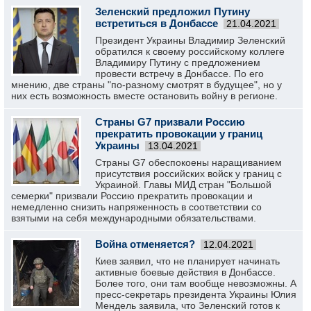
Зеленский предложил Путину
встретиться в Донбассе
21.04.2021
Президент Украины Владимир Зеленский
обратился к своему российскому коллеге
Владимиру Путину с предложением
провести встречу в Донбассе. По его
мнению, две страны "по-разному смотрят в будущее", но у
них есть возможность вместе остановить войну в регионе.
Страны G7 призвали Россию
прекратить провокации у границ
Украины
13.04.2021
Страны G7 обеспокоены наращиванием
присутствия российских войск у границ с
Украиной. Главы МИД стран "Большой
семерки" призвали Россию прекратить провокации и
немедленно снизить напряженность в соответствии со
взятыми на себя международными обязательствами.
Война отменяется?
12.04.2021
Киев заявил, что не планирует начинать
активные боевые действия в Донбассе.
Более того, они там вообще невозможны. А
пресс-секретарь президента Украины Юлия
Мендель заявила, что Зеленский готов к