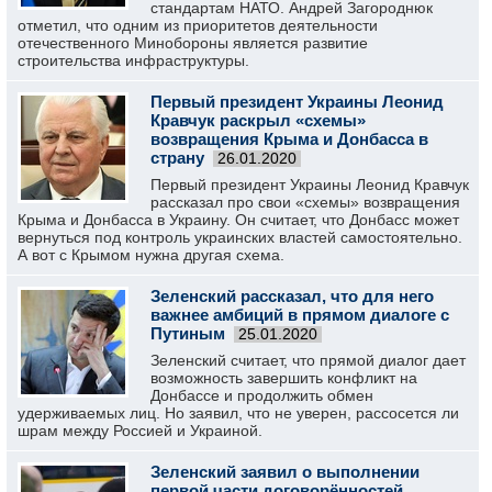
стандартам НАТО. Андрей Загороднюк
отметил, что одним из приоритетов деятельности
отечественного Минобороны является развитие
строительства инфраструктуры.
Первый президент Украины Леонид
Кравчук раскрыл «схемы»
возвращения Крыма и Донбасса в
страну
26.01.2020
Первый президент Украины Леонид Кравчук
рассказал про свои «схемы» возвращения
Крыма и Донбасса в Украину. Он считает, что Донбасс может
вернуться под контроль украинских властей самостоятельно.
А вот с Крымом нужна другая схема.
Зеленский рассказал, что для него
важнее амбиций в прямом диалоге с
Путиным
25.01.2020
Зеленский считает, что прямой диалог дает
возможность завершить конфликт на
Донбассе и продолжить обмен
удерживаемых лиц. Но заявил, что не уверен, рассосется ли
шрам между Россией и Украиной.
Зеленский заявил о выполнении
первой части договорённостей