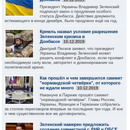
Президент Украины Владимир Зеленский
подписал закон о продлении особого
статуса Донбасса. Действие документа,
истекающего в конце декабря, было продлено ещё на год.
Кремль назвал условие разрешения
Зеленским кризиса в
Донбассе
15.12.2019
Дмитрий Песков заявил, что президент
Украины Владимир Зеленский может
решить конфликт в Донбассе, если проявит
необходимую силу воли, авторитет и доминирование на
политической арене.
Как прошёл и чем завершился саммит
"нормандской четвёрки", от которого
не ждали много
10.12.2019
Накануне в Париже прошёл саммит
"нормандской четвёрки". Главы России,
Украины, Франции и Германии собрались
за столом переговоров впервые за последние три года. И кое
о чем существенном все же договорились.
Зеленский намерен предложить
создание совместной с ДНР и ОБСЕ