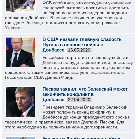
ФСБ сообщила, что сотрудники украинских
спецслужб пытались похитить и доставить
на Украину одного из лидеров народного
ополчения Донбасса. В попытке похищения участвовали
граждане России, а организатором выступали граждане
Украины.
В США назвали главную слабость
Путина в вопросе войны в
Донбассе
16.05.2020
Российская стратегия по вопросу войны в
Донбассе не будет эффективной, поскольку
она не учитывает изменения в украинском
обществе. С таким заявлением выступил экс-заместитель
Госсекретаря США Дэниел Фрид.
Песков заявил, что Зеленский может
закончить конфликт в
Донбассе
22.04.2020
Президент Украины Владимир Зеленский
может положить конец конфликту в
Донбассе до конца президентского срока и
теоретически, и практически, заявил Дмитрий Песков. Для
этого необходимо выполнить минские договоренности.
Украина и Донбасс провели обмен