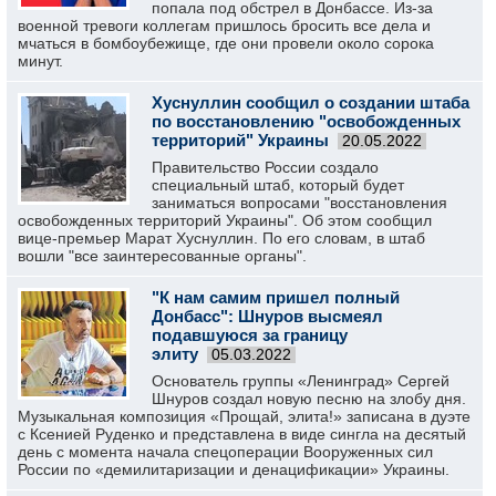
попала под обстрел в Донбассе. Из-за
военной тревоги коллегам пришлось бросить все дела и
мчаться в бомбоубежище, где они провели около сорока
минут.
Хуснуллин сообщил о создании штаба
по восстановлению "освобожденных
территорий" Украины
20.05.2022
Правительство России создало
специальный штаб, который будет
заниматься вопросами "восстановления
освобожденных территорий Украины". Об этом сообщил
вице-премьер Марат Хуснуллин. По его словам, в штаб
вошли "все заинтересованные органы".
"К нам самим пришел полный
Донбасс": Шнуров высмеял
подавшуюся за границу
элиту
05.03.2022
Основатель группы «Ленинград» Сергей
Шнуров создал новую песню на злобу дня.
Музыкальная композиция «Прощай, элита!» записана в дуэте
с Ксенией Руденко и представлена в виде сингла на десятый
день с момента начала спецоперации Вооруженных сил
России по «демилитаризации и денацификации» Украины.