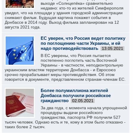
выходе «Солнцепёка» сравнительно
недавно: кто-то из жителей Симферополя
увидел, что на площади у здания городской администрации
снимают фильм. Будущая картина покажет события в
Донбассе в 2014 году. Выход фильма запланирован на 12
августа 2021 года.
ЕС уверен, что Россия ведет политику
по поглощению части Украины, и ей
надо противодействовать
13.05.2021
В ЕС уверены, что Россия пытается
постепенно поглотить часть Восточной
Украины - в частности, неподконтрольную
украинским властям территорию Донбасса - и Евросоюз
срочно прорабатывает меры противодействия. Об этом
говорится в документе, представленном странам-членам ЕС.
Более полумиллиона жителей
Донбасса получили российское
гражданство
02.05.2021
За два года, с момента начала упрощенной
процедуры выдачи российского
гражданства, паспорта РФ получили 527
тысяч человек. Однако есть и те, кому в этом было отказано -
таких более 2 тысяч.