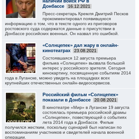
наличии войск РФ в
Донбассе
16.12.2021
Пресс-секретарь Кремля Дмитрий Песков
прокомментировал появившуюся
информацию о том, что в тексте одного из приговоров
ростовского суда содержатся данные о присутствии в
Донбассе российских военных. Он назвал это ошибкой.
«Солнцепек» дал жару в онлайн-
кинотеатрах
23.08.2021
Состоявшаяся 12 августа премьера
фильма «Солнцепек» вызвала большой
интерес у российского зрителя. Сегодня
кинокартину, посвященную событиям 2014
года в Луганске, можно увидеть на площадках всех
крупнейших отечественных онлайн-видеосервисов.
Российский фильм «Солнцепек»
показали в Донбассе
20.08.2021
В кинотеатре «Мир» в Луганске 19 августа
состоялась премьера российской драмы
«Солнцепек», повествующей о событиях
лета 2014 года в Донбассе. Фильм
получился жестким, поскольку сценарий был написан по
воспоминаниям участников и свидетелей начала военной
операции.