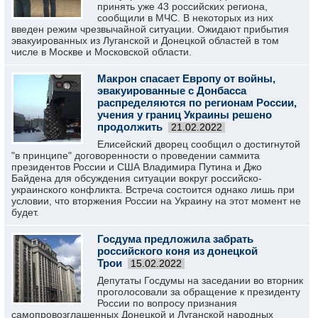
принять уже 43 российских региона,
сообщили в МЧС. В некоторых из них
введен режим чрезвычайной ситуации. Ожидают прибытия
эвакуированных из Луганской и Донецкой областей в том
числе в Москве и Московской области.
Макрон спасает Европу от войны,
эвакуированные с Донбасса
распределяются по регионам России,
учения у границ Украины решено
продолжить
21.02.2022
Елисейский дворец сообщил о достигнутой
"в принципе" договоренности о проведении саммита
президентов России и США Владимира Путина и Джо
Байдена для обсуждения ситуации вокруг российско-
украинского конфликта. Встреча состоится однако лишь при
условии, что вторжения России на Украину на этот момент не
будет.
Госдума предложила забрать
российского коня из донецкой
Трои
15.02.2022
Депутаты Госдумы на заседании во вторник
проголосовали за обращение к президенту
России по вопросу признания
самопровозглашенных Донецкой и Луганской народных