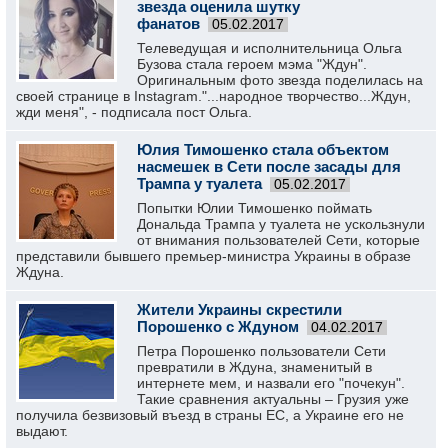
звезда оценила шутку
фанатов
05.02.2017
Телеведущая и исполнительница Ольга
Бузова стала героем мэма "Ждун".
Оригинальным фото звезда поделилась на
своей странице в Instagram."...народное творчество...Ждун,
жди меня", - подписала пост Ольга.
Юлия Тимошенко стала объектом
насмешек в Сети после засады для
Трампа у туалета
05.02.2017
Попытки Юлии Тимошенко поймать
Дональда Трампа у туалета не ускользнули
от внимания пользователей Сети, которые
представили бывшего премьер-министра Украины в образе
Ждуна.
Жители Украины скрестили
Порошенко с Ждуном
04.02.2017
Петра Порошенко пользователи Сети
превратили в Ждуна, знаменитый в
интернете мем, и назвали его "почекун".
Такие сравнения актуальны – Грузия уже
получила безвизовый въезд в страны ЕС, а Украине его не
выдают.