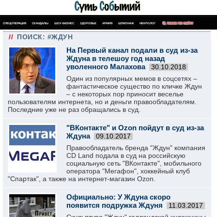
СПЕЦОПЕРАЦИЯ
СКАНДАЛЫ
ШОУ-БИЗНЕС
ЗДОРОВЬЕ
АРМИЯ
ШПИОНАЖ
НЕКРОЛОГ
ПОИСК ПО САЙТУ
//
ПОИСК: #ЖДУН
На Первый канал подали в суд из-за
Ждуна в телешоу год назад
уволенного Малахова
30.10.2018
Один из популярных мемов в соцсетях –
фантастическое существо по кличке Ждун
– с некоторых пор приносит веселье
пользователям интернета, но и деньги правообладателям.
Последние уже не раз обращались в суд.
"ВКонтакте" и Ozon пойдут в суд из-за
Ждуна
09.10.2017
Правообладатель бренда "Ждун" компания
СD Land подала в суд на российскую
социальную сеть "ВКонтакте", мобильного
оператора "Мегафон", хоккейный клуб
"Спартак", а также на интернет-магазин Ozon.
Официально: У Ждуна скоро
появится подружка Ждуня
11.03.2017