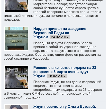
Скульптура "Ждун" голландской художницы
Маргрит ван Бреворт, представляющая
собой безногое существо серого цвета с
головой северного морского слона, телом
гигантской личинки и руками пожилого человека, появится
подружка.
Нардеп пришел на заседание
Верховной Рады со
Ждуном
24.02.2017
Народный депутат Борислав Береза
принес с собой на утреннее заседание
парламента нашумевшего в интернете
персонажа Ждуна. Соответствующее фото он разместил на
своей странице в Facebook.
Россияне в качестве подарка на 23
февраля и 8 марта очень ждут
Ждуна
18.02.2017
Персонаж Ждун, не так давно взорвавший
социальные сети, стал самым
востребованным подарком на 23 февраля
и 8 марта, пишут СМИ со ссылкой на производителей
сувенирной продукции.
Ждун поселился у Ольги Бузовой: