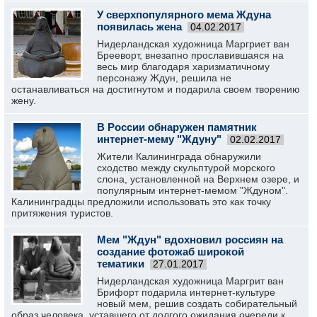
У сверхпопулярного мема Ждуна
появилась жена
04.02.2017
Нидерландская художница Маргриет ван
Брееворт, внезапно прославившаяся на
весь мир благодаря харизматичному
персонажу Ждун, решила не
останавливаться на достигнутом и подарила своем творению
жену.
В России обнаружен памятник
интернет-мему "Ждуну"
02.02.2017
Жители Калининграда обнаружили
сходство между скульптурой морского
слона, установленной на Верхнем озере, и
популярным интернет-мемом "Ждуном".
Калининградцы предложили использовать это как точку
притяжения туристов.
Мем "Ждун" вдохновил россиян на
создание фотожаб широкой
тематики
27.01.2017
Нидерландская художница Маргрит ван
Брифорт подарила интернет-культуре
новый мем, решив создать собирательный
образ человека, уставшего от долгого ожидания очереди к