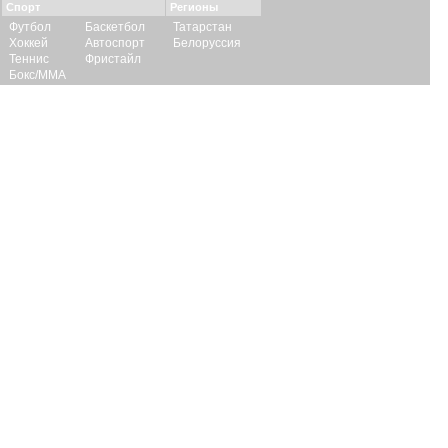
Спорт
Регионы
Футбол
Баскетбол
Татарстан
Хоккей
Автоспорт
Белоруссия
Теннис
Фристайл
Бокс/ММА