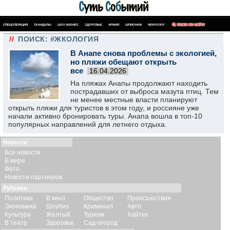
СПЕЦОПЕРАЦИЯ
СКАНДАЛЫ
ШОУ-БИЗНЕС
ЗДОРОВЬЕ
АРМИЯ
ШПИОНАЖ
НЕКРОЛОГ
ПОИСК ПО САЙТУ
//
ПОИСК: #ЖКОЛОГИЯ
В Анапе снова проблемы с экологией,
но пляжи обещают открыть
все
16.04.2026
На пляжах Анапы продолжают находить
пострадавших от выброса мазута птиц. Тем
не менее местные власти планируют
открыть пляжи для туристов в этом году, и россияне уже
начали активно бронировать туры. Анапа вошла в топ-10
популярных направлений для летнего отдыха.
Новости
Все новости
В мире
Фото
Новости партнеров
Рубрики
Политика
В кино
Общество
Происшествия
Экономика
Шоубиз
Криминал
Авто
Культура
Желтый
Туризм
Хайтек
В театр
Здоровье
Сад-огород