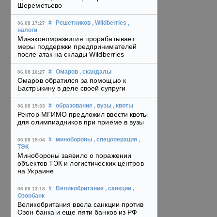
Шереметьево
#
Решетников
, Wildberries
,
06.08 17:27
налоги
Минэкономразвития прорабатывает
меры поддержки предпринимателей
после атак на склады Wildberries
#
Омаров
, скандалы
06.08 16:27
Омаров обратился за помощью к
Бастрыкину в деле своей супруги
#
образование
, вузы
, квоты
06.08 15:33
Ректор МГИМО предложил ввести квоты
для олимпиадников при приеме в вузы
#
минобороны
, спецоперация
,
06.08 15:04
ТЭК
Минобороны заявило о поражении
объектов ТЭК и логистических центров
на Украине
#
Великобритания
, санкции
,
06.08 13:18
Озонбанк
Великобритания ввела санкции против
Озон банка и еще пяти банков из РФ