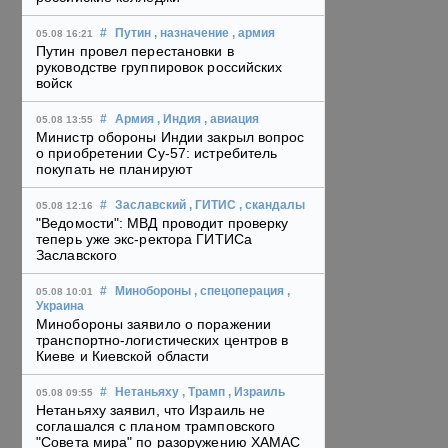
#
Путин
, назначение
, армия
05.08 16:21
Путин провел перестановки в
руководстве группировок российских
войск
#
Армия
, Индия
, авиация
05.08 13:55
Министр обороны Индии закрыл вопрос
о приобретении Су-57: истребитель
покупать не планируют
#
Заславский
, ГИТИС
, скандалы
05.08 12:16
"Ведомости": МВД проводит проверку
теперь уже экс-ректора ГИТИСа
Заславского
#
Минобороны
, спецоперация
,
05.08 10:01
Украина
Минобороны заявило о поражении
транспортно-логистических центров в
Киеве и Киевской области
#
Нетаньяху
, Трамп
, Израиль
05.08 09:55
Нетаньяху заявил, что Израиль не
соглашался с планом трамповского
"Совета мира" по разоружению ХАМАС