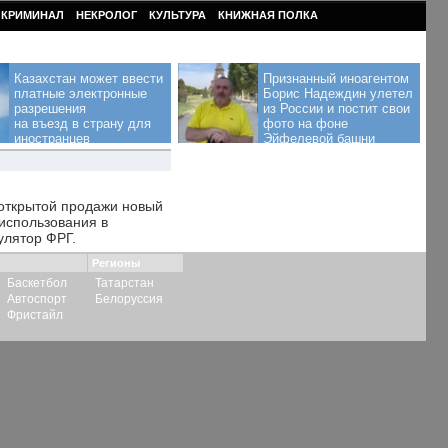
КРИМИНАЛ
НЕКРОЛОГ
КУЛЬТУРА
КНИЖНАЯ ПОЛКА
Казахстан может ввести
Признанный иноагентом
платные электронные
Борис Надеждин улетел
разрешения
из России и постит свои
на въезд в страну для
фото на фоне
иностранцев
Эйфелевой башни
 открытой продажи новый
 использования в
улятор ФРГ.
Регионы
Баскетбол
Татарстан
Автоспорт
Белоруссия
Фристайл