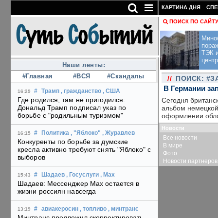
КАРТИНА ДНЯ
СПЕ
ПОИСК ПО САЙТ
Мино
пора
ТЭК и
центр
Наши ленты:
#Главная
#ВСЯ
#Скандалы
//
ПОИСК: #
В Германии за
#
Трамп
, гражданство
, США
16:29
Где родился, там не пригодился:
Сегодня британс
Дональд Трамп подписал указ по
альбом немецкой р
борьбе с "родильным туризмом"
оформлении обло
Новости
#
Политика
, "Яблоко"
, Журавлев
16:15
Все новости
Конкуренты по борьбе за думские
В мире
кресла активно требуют снять "Яблоко" с
Фото
выборов
Новости партнеров
#
Шадаев
, Госуслуги
, Max
15:43
Шадаев: Мессенджер Max остается в
жизни россиян навсегда
#
авиакеросин
, топливо
, минтранс
13:19
Минтранс предложил скорректировать