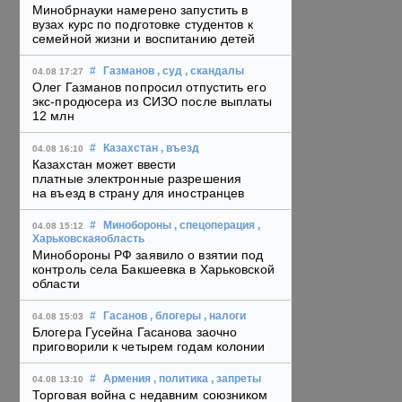
Минобрнауки намерено запустить в
вузах курс по подготовке студентов к
семейной жизни и воспитанию детей
#
Газманов
, суд
, скандалы
04.08 17:27
Олег Газманов попросил отпустить его
экс-продюсера из СИЗО после выплаты
12 млн
#
Казахстан
, въезд
04.08 16:10
Казахстан может ввести
платные электронные разрешения
на въезд в страну для иностранцев
#
Минобороны
, спецоперация
,
04.08 15:12
Харьковскаяобласть
Минобороны РФ заявило о взятии под
контроль села Бакшеевка в Харьковской
области
#
Гасанов
, блогеры
, налоги
04.08 15:03
Блогера Гусейна Гасанова заочно
приговорили к четырем годам колонии
#
Армения
, политика
, запреты
04.08 13:10
Торговая война с недавним союзником