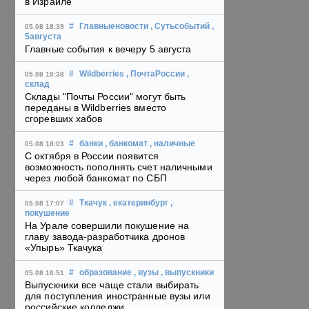
в Израиле
#
Главныеновости
, Сутьсобытий
,
05.08 18:39
5августа
Главные события к вечеру 5 августа
#
Wildberries
, ПочтаРоссии
,
05.08 18:38
склад
Склады "Почты России" могут быть
переданы в Wildberries вместо
сгоревших хабов
#
банки
, банкомат
, наличные
05.08 18:03
С октября в России появится
возможность пополнять счет наличными
через любой банкомат по СБП
#
Ткачук
, екатеринбург
,
05.08 17:07
покушение
На Урале совершили покушение на
главу завода-разработчика дронов
«Упырь» Ткачука
#
образование
, вузы
, выпускники
05.08 16:51
Выпускники все чаще стали выбирать
для поступления иностранные вузы или
российские колледжи