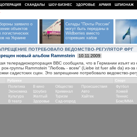
ЦОПЕРАЦИЯ
СКАНДАЛЫ
ШОУ-БИЗНЕС
ЗДОРОВЬЕ
АРМИЯ
ШПИОНАЖ
У
бороны заявило о
Склады "Почты России"
жении объектов
могут быть переданы в
 логистических
Wildberries вместо
ов на Украине
сгоревших хабов
ЗАПРЕЩЕНИЕ ПОТРЕБОВАЛО ВЕДОМСТВО-РЕГУЛЯТОР ФРГ
прещен новый альбом Rammstein
10.11.2009
кая телерадиокорпорация ВВС сообщила, что в Германии изъят из
ок-группы Rammstein "Любовь - всем" (Liebe ist fuer alle da) из-за
жки садистских сцен. Это запрещение потребовало ведомство-рег
Рубрики
Спорт
Политика
В кино
Общество
Происшествия
Футбол
Экономика
Шоубиз
Криминал
Авто
Хоккей
Культура
Желтый
Туризм
Хайтек
Теннис
В театр
Здоровье
Сад-огород
Бокс/ММА