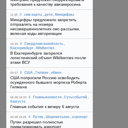
требования к качеству авиакеросина
#
сим-карты
, дети
, Минцифры
11:49
Минцифры предложило запретить
отправлять на номера
несовершеннолетних смс-рассылки,
включая коды авторизации
#
Свердловскаяобласть
,
10:39
Екатеринбург
, Wildberries
В Екатеринбурге загорелся
логистический объект Wildberries после
атаки ВСУ
#
США
, Гилман
, обмен
09:27
США попросили Россию освободить
осужденного бывшего морпеха Роберта
Гилмана
#
Главныеновости
, Сутьсобытий
,
06.08 18:33
6августа
Главные события к вечеру 6 августа
#
Путин
, Шереметьево
, аэропорт
06.08 18:25
Путин разрешил полностью
приватизировать аэропорт