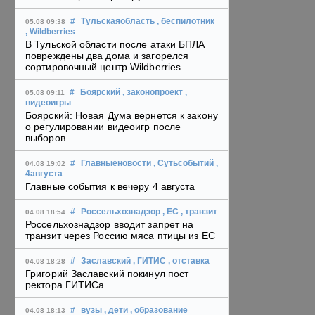
#
Тульскаяобласть
, беспилотник
05.08 09:38
, Wildberries
В Тульской области после атаки БПЛА
повреждены два дома и загорелся
сортировочный центр Wildberries
#
Боярский
, законопроект
,
05.08 09:11
видеоигры
Боярский: Новая Дума вернется к закону
о регулировании видеоигр после
выборов
#
Главныеновости
, Сутьсобытий
,
04.08 19:02
4августа
Главные события к вечеру 4 августа
#
Россельхознадзор
, ЕС
, транзит
04.08 18:54
Россельхознадзор вводит запрет на
транзит через Россию мяса птицы из ЕС
#
Заславский
, ГИТИС
, отставка
04.08 18:28
Григорий Заславский покинул пост
ректора ГИТИСа
#
вузы
, дети
, образование
04.08 18:13