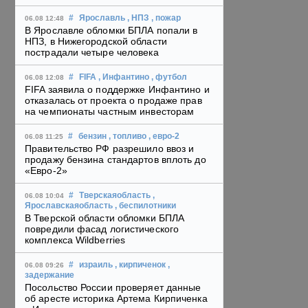
#
Ярославль
, НПЗ
, пожар
06.08 12:48
В Ярославле обломки БПЛА попали в
НПЗ, в Нижегородской области
пострадали четыре человека
#
FIFA
, Инфантино
, футбол
06.08 12:08
FIFA заявила о поддержке Инфантино и
отказалась от проекта о продаже прав
на чемпионаты частным инвесторам
#
бензин
, топливо
, евро-2
06.08 11:25
Правительство РФ разрешило ввоз и
продажу бензина стандартов вплоть до
«Евро-2»
#
Тверскаяобласть
,
06.08 10:04
Ярославскаяобласть
, беспилотники
В Тверской области обломки БПЛА
повредили фасад логистического
комплекса Wildberries
#
израиль
, кирпиченок
,
06.08 09:26
задержание
Посольство России проверяет данные
об аресте историка Артема Кирпиченка