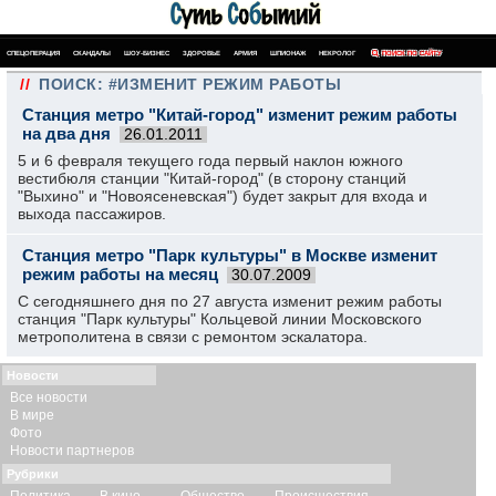
СПЕЦОПЕРАЦИЯ
СКАНДАЛЫ
ШОУ-БИЗНЕС
ЗДОРОВЬЕ
АРМИЯ
ШПИОНАЖ
НЕКРОЛОГ
ПОИСК ПО САЙТУ
//
ПОИСК: #ИЗМЕНИТ РЕЖИМ РАБОТЫ
Станция метро "Китай-город" изменит режим работы
на два дня
26.01.2011
5 и 6 февраля текущего года первый наклон южного
вестибюля станции "Китай-город" (в сторону станций
"Выхино" и "Новоясеневская") будет закрыт для входа и
выхода пассажиров.
Станция метро "Парк культуры" в Москве изменит
режим работы на месяц
30.07.2009
С сегодняшнего дня по 27 августа изменит режим работы
станция "Парк культуры" Кольцевой линии Московского
метрополитена в связи с ремонтом эскалатора.
Новости
Все новости
В мире
Фото
Новости партнеров
Рубрики