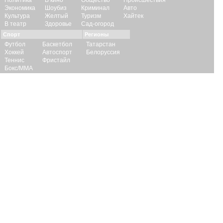
Политика
В кино
Общество
Происшествия
Экономика
Шоубиз
Криминал
Авто
Культура
Желтый
Туризм
Хайтек
В театр
Здоровье
Сад-огород
Спорт
Регионы
Футбол
Баскетбол
Татарстан
Хоккей
Автоспорт
Белоруссия
Теннис
Фристайл
Бокс/ММА