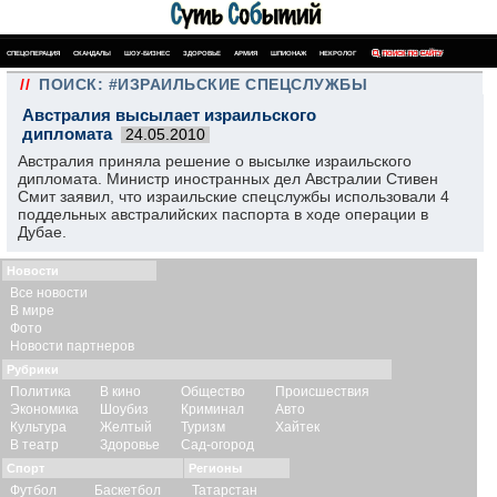
СПЕЦОПЕРАЦИЯ
СКАНДАЛЫ
ШОУ-БИЗНЕС
ЗДОРОВЬЕ
АРМИЯ
ШПИОНАЖ
НЕКРОЛОГ
ПОИСК ПО САЙТУ
//
ПОИСК: #ИЗРАИЛЬСКИЕ СПЕЦСЛУЖБЫ
Австралия высылает израильского
дипломата
24.05.2010
Австралия приняла решение о высылке израильского
дипломата. Министр иностранных дел Австралии Стивен
Смит заявил, что израильские спецслужбы использовали 4
поддельных австралийских паспорта в ходе операции в
Дубае.
Новости
Все новости
В мире
Фото
Новости партнеров
Рубрики
Политика
В кино
Общество
Происшествия
Экономика
Шоубиз
Криминал
Авто
Культура
Желтый
Туризм
Хайтек
В театр
Здоровье
Сад-огород
Спорт
Регионы
Футбол
Баскетбол
Татарстан