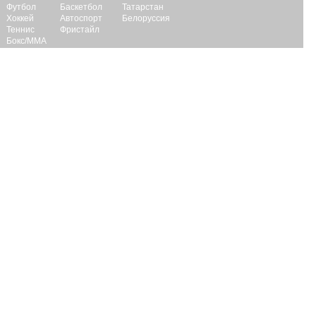
Футбол
Баскетбол
Татарстан
Хоккей
Автоспорт
Белоруссия
Теннис
Фристайл
Бокс/ММА