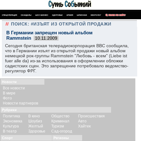
СПЕЦОПЕРАЦИЯ
СКАНДАЛЫ
ШОУ-БИЗНЕС
ЗДОРОВЬЕ
АРМИЯ
ШПИОНАЖ
НЕКРОЛОГ
ПОИСК ПО САЙТУ
//
ПОИСК: #ИЗЪЯТ ИЗ ОТКРЫТОЙ ПРОДАЖИ
В Германии запрещен новый альбом
Rammstein
10.11.2009
Сегодня британская телерадиокорпорация ВВС сообщила,
что в Германии изъят из открытой продажи новый альбом
немецкой рок-группы Rammstein "Любовь - всем" (Liebe ist
fuer alle da) из-за использования в оформлении обложки
садистских сцен. Это запрещение потребовало ведомство-
регулятор ФРГ.
Новости
Все новости
В мире
Фото
Новости партнеров
Рубрики
Политика
В кино
Общество
Происшествия
Экономика
Шоубиз
Криминал
Авто
Культура
Желтый
Туризм
Хайтек
В театр
Здоровье
Сад-огород
Спорт
Регионы