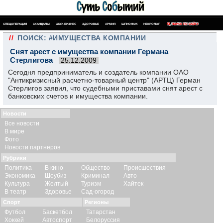
СПЕЦОПЕРАЦИЯ
СКАНДАЛЫ
ШОУ-БИЗНЕС
ЗДОРОВЬЕ
АРМИЯ
ШПИОНАЖ
НЕКРОЛОГ
ПОИСК ПО САЙТУ
//
ПОИСК: #ИМУЩЕСТВА КОМПАНИИ
Снят арест с имущества компании Германа
Стерлигова
25.12.2009
Сегодня предприниматель и создатель компании ОАО
"Антикризисный расчетно-товарный центр" (АРТЦ) Герман
Стерлигов заявил, что судебными приставами снят арест с
банковских счетов и имущества компании.
Новости
Все новости
В мире
Фото
Новости партнеров
Рубрики
Политика
В кино
Общество
Происшествия
Экономика
Шоубиз
Криминал
Авто
Культура
Желтый
Туризм
Хайтек
В театр
Здоровье
Сад-огород
Спорт
Регионы
Футбол
Баскетбол
Татарстан
Хоккей
Автоспорт
Белоруссия