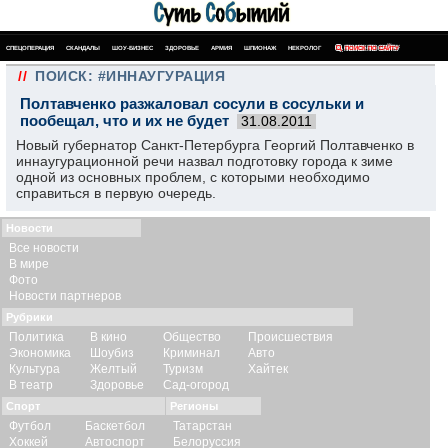
СПЕЦОПЕРАЦИЯ
СКАНДАЛЫ
ШОУ-БИЗНЕС
ЗДОРОВЬЕ
АРМИЯ
ШПИОНАЖ
НЕКРОЛОГ
ПОИСК ПО САЙТУ
//
ПОИСК: #ИННАУГУРАЦИЯ
Полтавченко разжаловал сосули в сосульки и
пообещал, что и их не будет
31.08.2011
Новый губернатор Санкт-Петербурга Георгий Полтавченко в
иннаугурационной речи назвал подготовку города к зиме
одной из основных проблем, с которыми необходимо
справиться в первую очередь.
Новости
Все новости
В мире
Фото
Новости партнеров
Рубрики
Политика
В кино
Общество
Происшествия
Экономика
Шоубиз
Криминал
Авто
Культура
Желтый
Туризм
Хайтек
В театр
Здоровье
Сад-огород
Спорт
Регионы
Футбол
Баскетбол
Татарстан
Хоккей
Автоспорт
Белоруссия