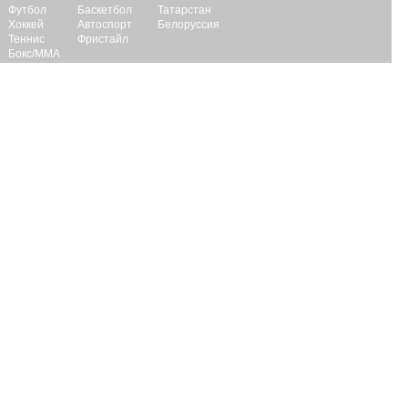
Футбол
Баскетбол
Татарстан
Хоккей
Автоспорт
Белоруссия
Теннис
Фристайл
Бокс/ММА