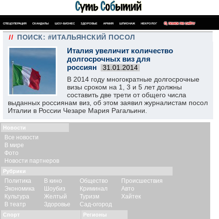
СПЕЦОПЕРАЦИЯ
СКАНДАЛЫ
ШОУ-БИЗНЕС
ЗДОРОВЬЕ
АРМИЯ
ШПИОНАЖ
НЕКРОЛОГ
ПОИСК ПО САЙТУ
//
ПОИСК: #ИТАЛЬЯНСКИЙ ПОСОЛ
Италия увеличит количество
долгосрочных виз для
россиян
31.01.2014
В 2014 году многократные долгосрочные
визы сроком на 1, 3 и 5 лет должны
составить две трети от общего числа
выданных россиянам виз, об этом заявил журналистам посол
Италии в России Чезаре Мария Рагальини.
Новости
Все новости
В мире
Фото
Новости партнеров
Рубрики
Политика
В кино
Общество
Происшествия
Экономика
Шоубиз
Криминал
Авто
Культура
Желтый
Туризм
Хайтек
В театр
Здоровье
Сад-огород
Спорт
Регионы