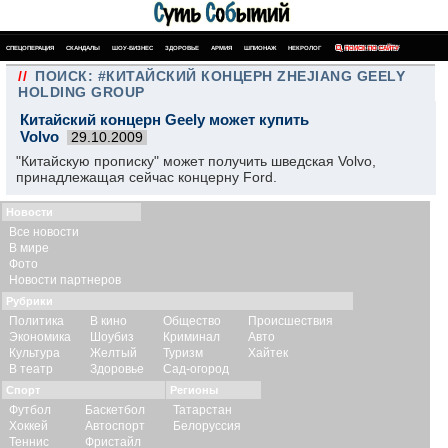
СПЕЦОПЕРАЦИЯ
СКАНДАЛЫ
ШОУ-БИЗНЕС
ЗДОРОВЬЕ
АРМИЯ
ШПИОНАЖ
НЕКРОЛОГ
ПОИСК ПО САЙТУ
//
ПОИСК: #КИТАЙСКИЙ КОНЦЕРН ZHEJIANG GEELY
HOLDING GROUP
Китайский концерн Geely может купить
Volvo
29.10.2009
"Китайскую прописку" может получить шведская Volvo,
принадлежащая сейчас концерну Ford.
Новости
Все новости
В мире
Фото
Новости партнеров
Рубрики
Политика
В кино
Общество
Происшествия
Экономика
Шоубиз
Криминал
Авто
Культура
Желтый
Туризм
Хайтек
В театр
Здоровье
Сад-огород
Спорт
Регионы
Футбол
Баскетбол
Татарстан
Хоккей
Автоспорт
Белоруссия
Теннис
Фристайл