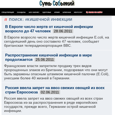
СПЕЦОПЕРАЦИЯ
СКАНДАЛЫ
ШОУ-БИЗНЕС
ЗДОРОВЬЕ
АРМИЯ
ШПИОНАЖ
НЕКРОЛОГ
ПОИСК ПО САЙТУ
//
ПОИСК: #КИШЕЧНОЙ ИНФЕКЦИИ
В Европе число жертв от кишечной инфекции
возросло до 47 человек
28.06.2011
В Европе возросло число жертв кишечной инфекции E.coli, на
сегодняшний день оно составило 47 человек, сообщает
британская телерадиокорпорация BBC.
Распространение кишечной инфекции в мире
продолжается
25.06.2011
Французские власти запретили продажу трех видов
пророщенных злаков из Британии, подозревая что они могут
быть заражены опасным штаммом кишечной палочки (E.Coli),
унесшим более 40 жизней в Германии.
Россия ввела запрет на ввоз свежих овощей из всех
стран Евросоюза
02.06.2011
Россия ввела запрет на ввоз свежих овощей из всех стран
Евросоюза из-за распространения в ряде европейских
государств, прежде всего, Германии острой кишечной
инфекции.