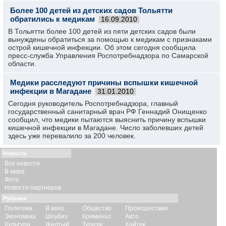
Более 100 детей из детских садов Тольятти
обратились к медикам
16.09.2010
В Тольятти более 100 детей из пяти детских садов были
вынуждены обратиться за помощью к медикам с признаками
острой кишечной инфекции. Об этом сегодня сообщила
пресс-служба Управления Роспотребнадзора по Самарской
области.
Медики расследуют причины вспышки кишечной
инфекции в Магадане
31.01.2010
Сегодня руководитель Роспотребнадзора, главный
государственный санитарный врач РФ Геннадий Онищенко
сообщил, что медики пытаются выяснить причину вспышки
кишечной инфекции в Магадане. Число заболевших детей
здесь уже перевалило за 200 человек.
Новости
Все новости
В мире
Фото
Новости партнеров
Рубрики
Политика
В кино
Общество
Происшествия
Экономика
Шоубиз
Криминал
Авто
Культура
Желтый
Туризм
Хайтек