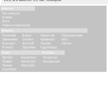
Новости
Все новости
В мире
Фото
Новости партнеров
Рубрики
Политика
В кино
Общество
Происшествия
Экономика
Шоубиз
Криминал
Авто
Культура
Желтый
Туризм
Хайтек
В театр
Здоровье
Сад-огород
Спорт
Регионы
Футбол
Баскетбол
Татарстан
Хоккей
Автоспорт
Белоруссия
Теннис
Фристайл
Бокс/ММА