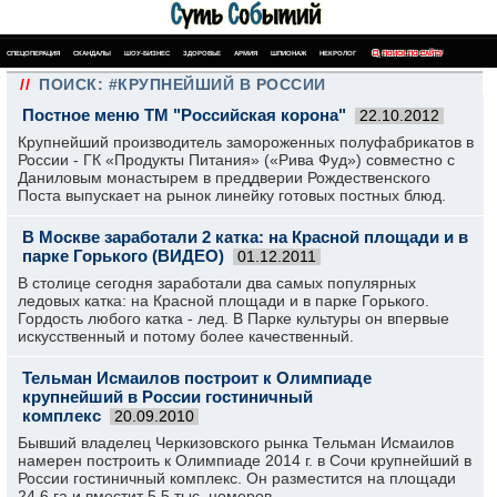
СПЕЦОПЕРАЦИЯ
СКАНДАЛЫ
ШОУ-БИЗНЕС
ЗДОРОВЬЕ
АРМИЯ
ШПИОНАЖ
НЕКРОЛОГ
ПОИСК ПО САЙТУ
//
ПОИСК: #КРУПНЕЙШИЙ В РОССИИ
Постное меню ТМ "Российская корона"
22.10.2012
Крупнейший производитель замороженных полуфабрикатов в
России - ГК «Продукты Питания» («Рива Фуд») совместно с
Даниловым монастырем в преддверии Рождественского
Поста выпускает на рынок линейку готовых постных блюд.
В Москве заработали 2 катка: на Красной площади и в
парке Горького (ВИДЕО)
01.12.2011
В столице сегодня заработали два самых популярных
ледовых катка: на Красной площади и в парке Горького.
Гордость любого катка - лед. В Парке культуры он впервые
искусственный и потому более качественный.
Тельман Исмаилов построит к Олимпиаде
крупнейший в России гостиничный
комплекс
20.09.2010
Бывший владелец Черкизовского рынка Тельман Исмаилов
намерен построить к Олимпиаде 2014 г. в Сочи крупнейший в
России гостиничный комплекс. Он разместится на площади
24,6 га и вместит 5,5 тыс. номеров.