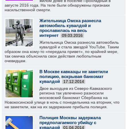
жилом доме в посёлке Прохладный в
августе 2016 года. На теле были обнаружены признаки
насильственной смерти.
Жительница Омска разнесла
автомобиль кувалдой и
прославилась на весь
интернет
09.03.2016
Жительница Омска разнесла автомобиль
кувалдой и стала звездой YouTube. Таким
образом она кому-то «передала привет», по крайней мере,
так омичка объяснила свои действия любопытным
очевидцам.
В Москве кавказцы не заметили
полицию, вскрывая банкомат
кувалдой
17.12.2014
Двое выходцев из Северо-Кавказского
региона так увлеченно разносили
московский банкомат Сбербанка на
Новокосинской улице в ночь с понедельника на вторник, что
не заметили, как на их задержание прибыла полиция.
Полиция Москвы задержала
предполагаемого убийцу с
кувалдой
01.04.2014