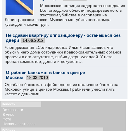
Московская полиция задержала выходца из
Волгоградской области, подозреваемого в
жестоком убийстве в лесопарке на
Ленинградском шоссе. Мужчина мог убить незнакомца
кувалдой и сжечь труп.
Не сдавай квартиру оппозиционеру - останешься без
двери
14.06.2012
Член движения «Солидарность» Илья Яшин заявил, что
обыск у него дома сотрудники правоохранительных органов
провели в его отсутствие, выбив дверь кувалдой. У него
пропал компьютер, деньги и документы.
Ограблен банкомат в банке в центре
Москвы
18.03.2010
Ограблен банкомат в фойе одного из столичных банков на
Моховой улице в центре Москвы. Грабители унесли пять
кассет с деньгами.
Новости
Все новости
В мире
Фото
Новости партнеров
Рубрики