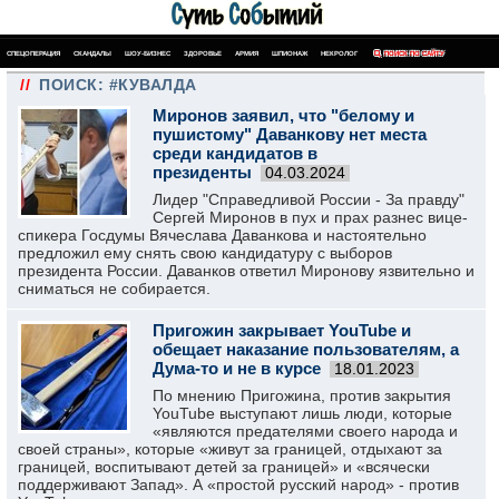
СПЕЦОПЕРАЦИЯ
СКАНДАЛЫ
ШОУ-БИЗНЕС
ЗДОРОВЬЕ
АРМИЯ
ШПИОНАЖ
НЕКРОЛОГ
ПОИСК ПО САЙТУ
//
ПОИСК: #КУВАЛДА
Миронов заявил, что "белому и
пушистому" Даванкову нет места
среди кандидатов в
президенты
04.03.2024
Лидер "Справедливой России - За правду"
Сергей Миронов в пух и прах разнес вице-
спикера Госдумы Вячеслава Даванкова и настоятельно
предложил ему снять свою кандидатуру с выборов
президента России. Даванков ответил Миронову язвительно и
сниматься не собирается.
Пригожин закрывает YouTube и
обещает наказание пользователям, а
Дума-то и не в курсе
18.01.2023
По мнению Пригожина, против закрытия
YouTube выступают лишь люди, которые
«являются предателями своего народа и
своей страны», которые «живут за границей, отдыхают за
границей, воспитывают детей за границей» и «всячески
поддерживают Запад». А «простой русский народ» - против