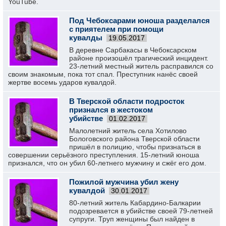
YouTube.
Под Чебоксарами юноша разделался
с приятелем при помощи
кувалды
19.05.2017
В деревне Сарбакасы в Чебоксарском
районе произошёл трагический инцидент.
23-летний местный житель расправился со
своим знакомым, пока тот спал. Преступник нанёс своей
жертве восемь ударов кувалдой.
В Тверской области подросток
признался в жестоком
убийстве
01.02.2017
Малолетний житель села Хотилово
Бологовского района Тверской области
пришёл в полицию, чтобы признаться в
совершении серьёзного преступления. 15-летний юноша
признался, что он убил 60-летнего мужчину и сжёг его дом.
Пожилой мужчина убил жену
кувалдой
30.01.2017
80-летний житель Кабардино-Балкарии
подозревается в убийстве своей 79-летней
супруги. Труп женщины был найден в