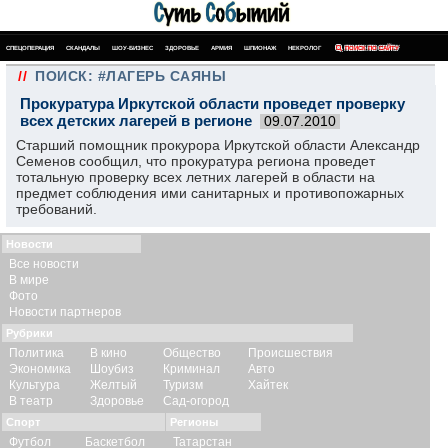
СПЕЦОПЕРАЦИЯ
СКАНДАЛЫ
ШОУ-БИЗНЕС
ЗДОРОВЬЕ
АРМИЯ
ШПИОНАЖ
НЕКРОЛОГ
ПОИСК ПО САЙТУ
//
ПОИСК: #ЛАГЕРЬ САЯНЫ
Прокуратура Иркутской области проведет проверку
всех детских лагерей в регионе
09.07.2010
Старший помощник прокурора Иркутской области Александр
Семенов сообщил, что прокуратура региона проведет
тотальную проверку всех летних лагерей в области на
предмет соблюдения ими санитарных и противопожарных
требований.
Новости
Все новости
В мире
Фото
Новости партнеров
Рубрики
Политика
В кино
Общество
Происшествия
Экономика
Шоубиз
Криминал
Авто
Культура
Желтый
Туризм
Хайтек
В театр
Здоровье
Сад-огород
Спорт
Регионы
Футбол
Баскетбол
Татарстан