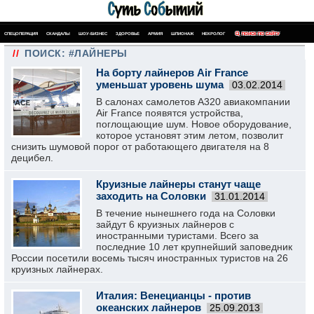
СПЕЦОПЕРАЦИЯ
СКАНДАЛЫ
ШОУ-БИЗНЕС
ЗДОРОВЬЕ
АРМИЯ
ШПИОНАЖ
НЕКРОЛОГ
ПОИСК ПО САЙТУ
//
ПОИСК: #ЛАЙНЕРЫ
На борту лайнеров Air France
уменьшат уровень шума
03.02.2014
В салонах самолетов А320 авиакомпании
Air France появятся устройства,
поглощающие шум. Новое оборудование,
которое установят этим летом, позволит
снизить шумовой порог от работающего двигателя на 8
децибел.
Круизные лайнеры станут чаще
заходить на Соловки
31.01.2014
В течение нынешнего года на Соловки
зайдут 6 круизных лайнеров с
иностранными туристами. Всего за
последние 10 лет крупнейший заповедник
России посетили восемь тысяч иностранных туристов на 26
круизных лайнерах.
Италия: Венецианцы - против
океанских лайнеров
25.09.2013