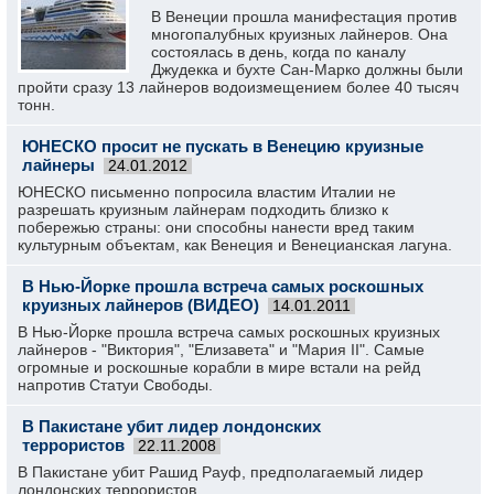
В Венеции прошла манифестация против
многопалубных круизных лайнеров. Она
состоялась в день, когда по каналу
Джудекка и бухте Сан-Марко должны были
пройти сразу 13 лайнеров водоизмещением более 40 тысяч
тонн.
ЮНЕСКО просит не пускать в Венецию круизные
лайнеры
24.01.2012
ЮНЕСКО письменно попросила властим Италии не
разрешать круизным лайнерам подходить близко к
побережью страны: они способны нанести вред таким
культурным объектам, как Венеция и Венецианская лагуна.
В Нью-Йорке прошла встреча самых роскошных
круизных лайнеров (ВИДЕО)
14.01.2011
В Нью-Йорке прошла встреча самых роскошных круизных
лайнеров - "Виктория", "Елизавета" и "Мария II". Самые
огромные и роскошные корабли в мире встали на рейд
напротив Статуи Свободы.
В Пакистане убит лидер лондонских
террористов
22.11.2008
В Пакистане убит Рашид Рауф, предполагаемый лидер
лондонских террористов