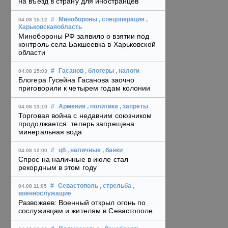
на въезд в страну для иностранцев
#
Минобороны
, спецоперация
,
04.08 15:12
Харьковскаяобласть
Минобороны РФ заявило о взятии под
контроль села Бакшеевка в Харьковской
области
#
Гасанов
, блогеры
, налоги
04.08 15:03
Блогера Гусейна Гасанова заочно
приговорили к четырем годам колонии
#
Армения
, политика
, запреты
04.08 13:10
Торговая война с недавним союзником
продолжается: теперь запрещена
минеральная вода
#
цб
, наличные
, банки
04.08 12:00
Спрос на наличные в июле стал
рекордным в этом году
#
Севастополь
, стрельба
,
04.08 11:05
военнослужащие
Развожаев: Военный открыл огонь по
сослуживцам и жителям в Севастополе