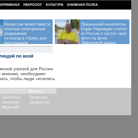
КРИМИНАЛ
НЕКРОЛОГ
КУЛЬТУРА
КНИЖНАЯ ПОЛКА
Казахстан может ввести
Признанный иноагентом
платные электронные
Борис Надеждин улетел
разрешения
из России и постит свои
на въезд в страну для
фото на фоне
иностранцев
Эйфелевой башни
людей по всей
еской угрозой для России
ее мнению, необходимо
кать, чтобы люди «ютились
Регионы
Баскетбол
Татарстан
Автоспорт
Белоруссия
Фристайл