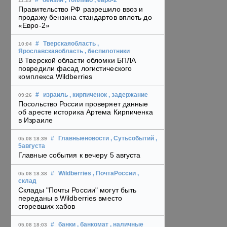
#
бензин
, топливо
, евро-2
11:25
Правительство РФ разрешило ввоз и
продажу бензина стандартов вплоть до
«Евро-2»
#
Тверскаяобласть
,
10:04
Ярославскаяобласть
, беспилотники
В Тверской области обломки БПЛА
повредили фасад логистического
комплекса Wildberries
#
израиль
, кирпиченок
, задержание
09:26
Посольство России проверяет данные
об аресте историка Артема Кирпиченка
в Израиле
#
Главныеновости
, Сутьсобытий
,
05.08 18:39
5августа
Главные события к вечеру 5 августа
#
Wildberries
, ПочтаРоссии
,
05.08 18:38
склад
Склады "Почты России" могут быть
переданы в Wildberries вместо
сгоревших хабов
#
банки
, банкомат
, наличные
05.08 18:03