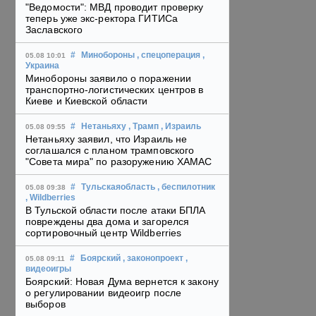
"Ведомости": МВД проводит проверку
теперь уже экс-ректора ГИТИСа
Заславского
#
Минобороны
, спецоперация
,
05.08 10:01
Украина
Минобороны заявило о поражении
транспортно-логистических центров в
Киеве и Киевской области
#
Нетаньяху
, Трамп
, Израиль
05.08 09:55
Нетаньяху заявил, что Израиль не
соглашался с планом трамповского
"Совета мира" по разоружению ХАМАС
#
Тульскаяобласть
, беспилотник
05.08 09:38
, Wildberries
В Тульской области после атаки БПЛА
повреждены два дома и загорелся
сортировочный центр Wildberries
#
Боярский
, законопроект
,
05.08 09:11
видеоигры
Боярский: Новая Дума вернется к закону
о регулировании видеоигр после
выборов