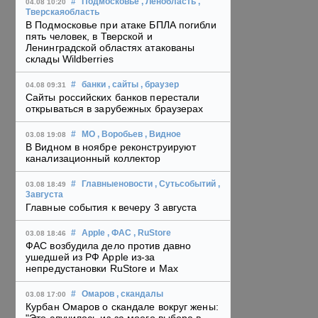
#
Подмосковье
, Ленобласть
,
04.08 10:20
Тверскаяобласть
В Подмосковье при атаке БПЛА погибли
пять человек, в Тверской и
Ленинградской областях атакованы
склады Wildberries
#
банки
, сайты
, браузер
04.08 09:31
Сайты российских банков перестали
открываться в зарубежных браузерах
#
МО
, Воробьев
, Видное
03.08 19:08
В Видном в ноябре реконструируют
канализационный коллектор
#
Главныеновости
, Сутьсобытий
,
03.08 18:49
3августа
Главные события к вечеру 3 августа
#
Apple
, ФАС
, RuStore
03.08 18:46
ФАС возбудила дело против давно
ушедшей из РФ Apple из-за
непредустановки RuStore и Max
#
Омаров
, скандалы
03.08 17:00
Курбан Омаров о скандале вокруг жены: