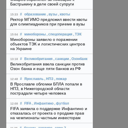
Бастрыкину в деле своей супруги
#
образование
, вузы
, квоты
15:33
Ректор МГИМО предложил ввести квоты
для олимпиадников при приеме в вузы
#
минобороны
, спецоперация
, ТЭК
15:04
Минобороны заявило о поражении
объектов ТЭК и логистических центров
на Украине
#
Великобритания
, санкции
, Озонбанк
13:18
Великобритания ввела санкции против
Озон банка и еще пяти банков из РФ
#
Ярославль
, НПЗ
, пожар
12:48
В Ярославле обломки БПЛА попали в
НПЗ, в Нижегородской области
пострадали четыре человека
#
FIFA
, Инфантино
, футбол
12:08
FIFA заявила о поддержке Инфантино и
отказалась от проекта о продаже прав
на чемпионаты частным инвесторам