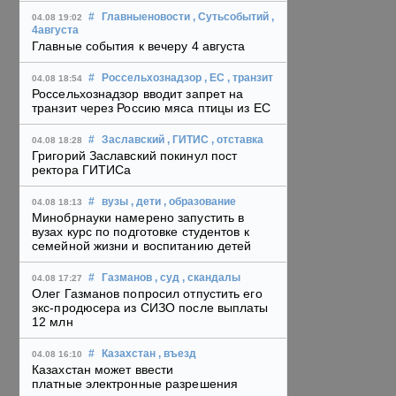
#
Главныеновости
, Сутьсобытий
,
04.08 19:02
4августа
Главные события к вечеру 4 августа
#
Россельхознадзор
, ЕС
, транзит
04.08 18:54
Россельхознадзор вводит запрет на
транзит через Россию мяса птицы из ЕС
#
Заславский
, ГИТИС
, отставка
04.08 18:28
Григорий Заславский покинул пост
ректора ГИТИСа
#
вузы
, дети
, образование
04.08 18:13
Минобрнауки намерено запустить в
вузах курс по подготовке студентов к
семейной жизни и воспитанию детей
#
Газманов
, суд
, скандалы
04.08 17:27
Олег Газманов попросил отпустить его
экс-продюсера из СИЗО после выплаты
12 млн
#
Казахстан
, въезд
04.08 16:10
Казахстан может ввести
платные электронные разрешения