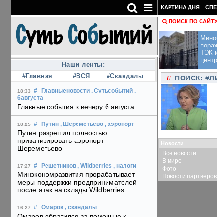
КАРТИНА ДНЯ
СПЕ
ПОИСК ПО САЙТ
Мино
пора
ТЭК и
центр
Наши ленты:
#Главная
#ВСЯ
#Скандалы
//
ПОИСК: #
#
Главныеновости
, Сутьсобытий
,
18:33
6августа
Главные события к вечеру 6 августа
#
Путин
, Шереметьево
, аэропорт
18:25
Путин разрешил полностью
приватизировать аэропорт
Новости
Шереметьево
Все новости
В мире
#
Решетников
, Wildberries
, налоги
17:27
Фото
Минэкономразвития прорабатывает
Новости партнеров
меры поддержки предпринимателей
после атак на склады Wildberries
#
Омаров
, скандалы
16:27
Омаров обратился за помощью к