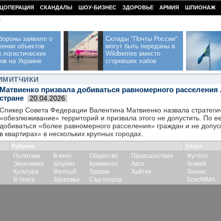
ЦОПЕРАЦИЯ
СКАНДАЛЫ
ШОУ-БИЗНЕС
ЗДОРОВЬЕ
АРМИЯ
ШПИОНАЖ
У
бороны заявило о
Склады "Почты России"
жении объектов
могут быть переданы в
 логистических
Wildberries вместо
ов на Украине
сгоревших хабов
ЛИМИТЧИКИ
Матвиенко призвала добиваться равномерного расселения 
стране
20.04.2026
Спикер Совета Федерации Валентина Матвиенко назвала стратегич
«обезлюживание» территорий и призвала этого не допустить. По 
добиваться «более равномерного расселения» граждан и не допус
в квартирах» в нескольких крупных городах.
Рубрики
Спорт
Политика
В кино
Общество
Происшествия
Футбол
Экономика
Шоубиз
Криминал
Авто
Хоккей
Культура
Желтый
Туризм
Хайтек
Теннис
В театр
Здоровье
Сад-огород
Бокс/ММА