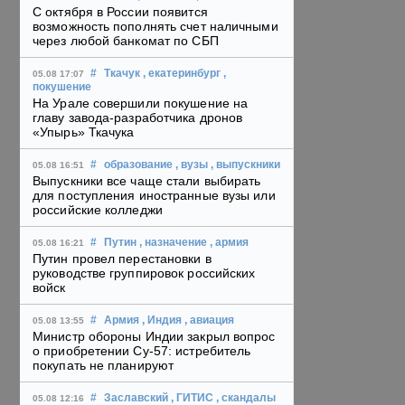
С октября в России появится
возможность пополнять счет наличными
через любой банкомат по СБП
#
Ткачук
, екатеринбург
,
05.08 17:07
покушение
На Урале совершили покушение на
главу завода-разработчика дронов
«Упырь» Ткачука
#
образование
, вузы
, выпускники
05.08 16:51
Выпускники все чаще стали выбирать
для поступления иностранные вузы или
российские колледжи
#
Путин
, назначение
, армия
05.08 16:21
Путин провел перестановки в
руководстве группировок российских
войск
#
Армия
, Индия
, авиация
05.08 13:55
Министр обороны Индии закрыл вопрос
о приобретении Су-57: истребитель
покупать не планируют
#
Заславский
, ГИТИС
, скандалы
05.08 12:16