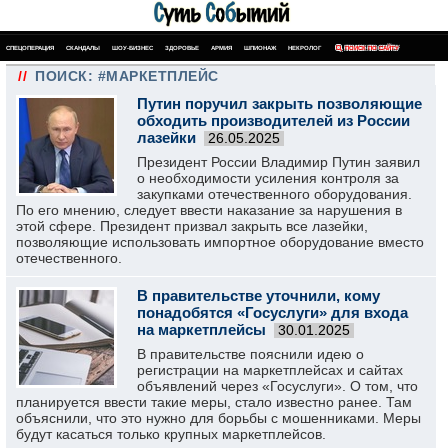
СПЕЦОПЕРАЦИЯ
СКАНДАЛЫ
ШОУ-БИЗНЕС
ЗДОРОВЬЕ
АРМИЯ
ШПИОНАЖ
НЕКРОЛОГ
ПОИСК ПО САЙТУ
//
ПОИСК: #МАРКЕТПЛЕЙС
Путин поручил закрыть позволяющие
обходить производителей из России
лазейки
26.05.2025
Президент России Владимир Путин заявил
о необходимости усиления контроля за
закупками отечественного оборудования.
По его мнению, следует ввести наказание за нарушения в
этой сфере. Президент призвал закрыть все лазейки,
позволяющие использовать импортное оборудование вместо
отечественного.
В правительстве уточнили, кому
понадобятся «Госуслуги» для входа
на маркетплейсы
30.01.2025
В правительстве пояснили идею о
регистрации на маркетплейсах и сайтах
объявлений через «Госуслуги». О том, что
планируется ввести такие меры, стало известно ранее. Там
объяснили, что это нужно для борьбы с мошенниками. Меры
будут касаться только крупных маркетплейсов.