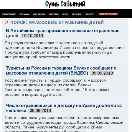
СПЕЦОПЕРАЦИЯ
СКАНДАЛЫ
ШОУ-БИЗНЕС
ЗДОРОВЬЕ
АРМИЯ
ШПИОНАЖ
НЕКРОЛОГ
ПОИСК ПО САЙТУ
//
ПОИСК: #МАССОВОЕ ОТРАВЛЕНИЕ ДЕТЕЙ
В Алтайском крае произошло массовое отравление
детей
19.10.2010
По результатам проверки в адрес главы городской
администрации Владимира Иванова внесено представление.
Прокуратура требует от мэра привлечь виновных лиц к
дисциплинарной ответственности.
Туристы из России в турецком Белеке сообщают о
массовом отравлении детей (ВИДЕО)
09.09.2010
Российские туристы в Турции сообщают о массовом
отравлении детей в одном из отелей Белека.
Госпитализированы, по меньшей мере, 15 маленьких
россиян в возрасте до 2-х лет.
Число отравившихся в детсаду на Урале достигло 51
человека
05.06.2010
Почти в два раза увеличилось число госпитализированных
детей и сотрудников детсада города Карпинск Свердловской
области. Ранее "Аргументы.ру" сообщали о 28-ми
госпитализированных детях и 6 взрослых.