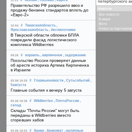
#
бензин
, топливо
, евро-2
11:25
петербургского а
Правительство РФ разрешило ввоз и
Новости
продажу бензина стандартов вплоть до
Все новости
«Евро-2»
В мире
Фото
#
Тверскаяобласть
,
10:04
Новости партнеров
Ярославскаяобласть
, беспилотники
В Тверской области обломки БПЛА
повредили фасад логистического
комплекса Wildberries
#
израиль
, кирпиченок
, задержание
09:26
Посольство России проверяет данные
об аресте историка Артема Кирпиченка
в Израиле
#
Главныеновости
, Сутьсобытий
,
05.08 18:39
5августа
Главные события к вечеру 5 августа
#
Wildberries
, ПочтаРоссии
,
05.08 18:38
склад
Склады "Почты России" могут быть
переданы в Wildberries вместо
сгоревших хабов
#
банки
, банкомат
, наличные
05.08 18:03