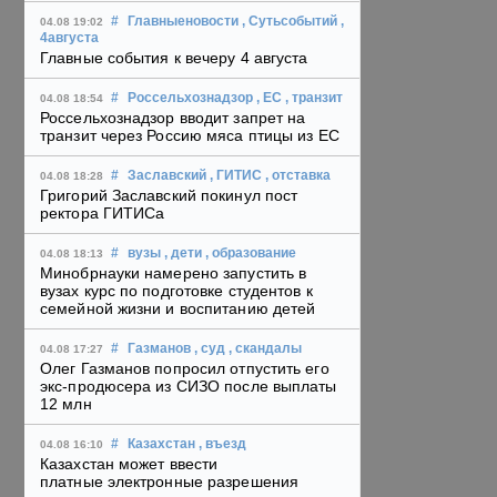
#
Главныеновости
, Сутьсобытий
,
04.08 19:02
4августа
Главные события к вечеру 4 августа
#
Россельхознадзор
, ЕС
, транзит
04.08 18:54
Россельхознадзор вводит запрет на
транзит через Россию мяса птицы из ЕС
#
Заславский
, ГИТИС
, отставка
04.08 18:28
Григорий Заславский покинул пост
ректора ГИТИСа
#
вузы
, дети
, образование
04.08 18:13
Минобрнауки намерено запустить в
вузах курс по подготовке студентов к
семейной жизни и воспитанию детей
#
Газманов
, суд
, скандалы
04.08 17:27
Олег Газманов попросил отпустить его
экс-продюсера из СИЗО после выплаты
12 млн
#
Казахстан
, въезд
04.08 16:10
Казахстан может ввести
платные электронные разрешения