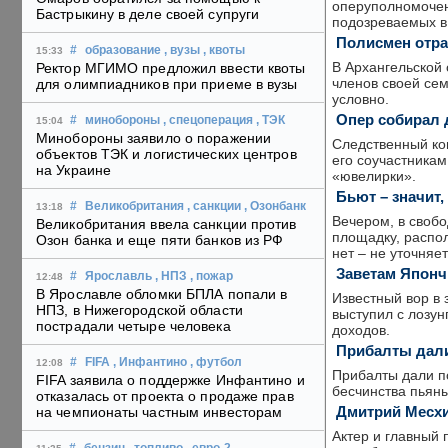
оперуполномочен
Бастрыкину в деле своей супруги
подозреваемых в
Полисмен отра
#
образование
, вузы
, квоты
15:33
В Архангельской
Ректор МГИМО предложил ввести квоты
членов своей сем
для олимпиадников при приеме в вузы
условно.
Опер собирал 
#
минобороны
, спецоперация
, ТЭК
15:04
Минобороны заявило о поражении
Следственный ко
объектов ТЭК и логистических центров
его соучастника
на Украине
«ювелирки».
Бьют – значит,
#
Великобритания
, санкции
, Озонбанк
13:18
Вечером, в своб
Великобритания ввела санкции против
площадку, распол
Озон банка и еще пяти банков из РФ
нет – не уточняет
Заветам Японч
#
Ярославль
, НПЗ
, пожар
12:48
В Ярославле обломки БПЛА попали в
Известный вор в 
НПЗ, в Нижегородской области
выступил с лозун
пострадали четыре человека
доходов.
Прибалты дали
#
FIFA
, Инфантино
, футбол
12:08
Прибалты дали п
FIFA заявила о поддержке Инфантино и
бесчинства пьян
отказалась от проекта о продаже прав
Дмитрий Месхи
на чемпионаты частным инвесторам
Актер и главный