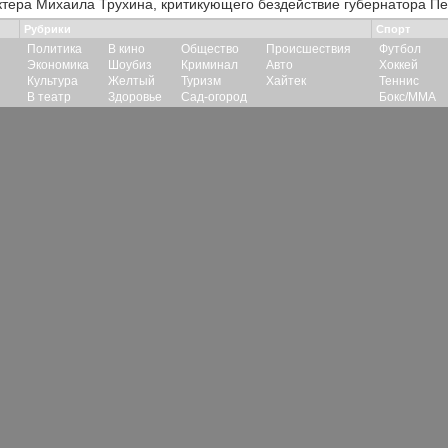
ктера Михаила Трухина, критикующего бездействие губернатора Пе
Рубрики
Спорт
Политика
В кино
Общество
Происшествия
Футбол
Экономика
Шоубиз
Криминал
Авто
Хоккей
Культура
Желтый
Туризм
Хайтек
Теннис
В театр
Здоровье
Сад-огород
Бокс/ММА