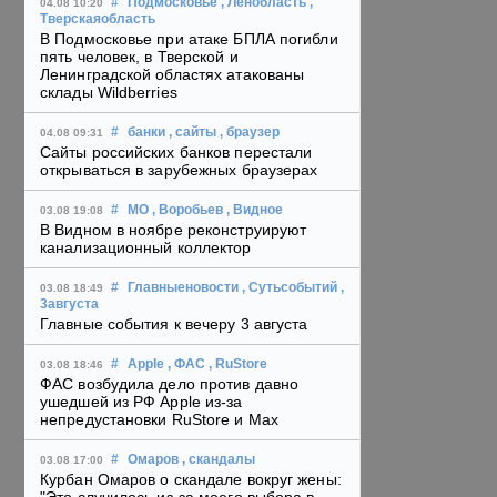
#
Подмосковье
, Ленобласть
,
04.08 10:20
Тверскаяобласть
В Подмосковье при атаке БПЛА погибли
пять человек, в Тверской и
Ленинградской областях атакованы
склады Wildberries
#
банки
, сайты
, браузер
04.08 09:31
Сайты российских банков перестали
открываться в зарубежных браузерах
#
МО
, Воробьев
, Видное
03.08 19:08
В Видном в ноябре реконструируют
канализационный коллектор
#
Главныеновости
, Сутьсобытий
,
03.08 18:49
3августа
Главные события к вечеру 3 августа
#
Apple
, ФАС
, RuStore
03.08 18:46
ФАС возбудила дело против давно
ушедшей из РФ Apple из-за
непредустановки RuStore и Max
#
Омаров
, скандалы
03.08 17:00
Курбан Омаров о скандале вокруг жены: