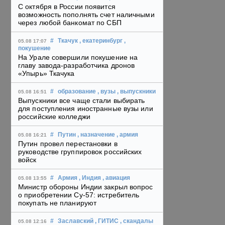
С октября в России появится
возможность пополнять счет наличными
через любой банкомат по СБП
#
Ткачук
, екатеринбург
,
05.08 17:07
покушение
На Урале совершили покушение на
главу завода-разработчика дронов
«Упырь» Ткачука
#
образование
, вузы
, выпускники
05.08 16:51
Выпускники все чаще стали выбирать
для поступления иностранные вузы или
российские колледжи
#
Путин
, назначение
, армия
05.08 16:21
Путин провел перестановки в
руководстве группировок российских
войск
#
Армия
, Индия
, авиация
05.08 13:55
Министр обороны Индии закрыл вопрос
о приобретении Су-57: истребитель
покупать не планируют
#
Заславский
, ГИТИС
, скандалы
05.08 12:16