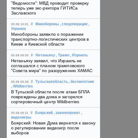
"Ведомости": МВД проводит проверку
теперь уже экс-ректора ГИТИСа
Заславского
#
Минобороны
, спецоперация
,
05.08 10:01
Украина
Минобороны заявило о поражении
транспортно-логистических центров в
Киеве и Киевской области
#
Нетаньяху
, Трамп
, Израиль
05.08 09:55
Нетаньяху заявил, что Израиль не
соглашался с планом трамповского
"Совета мира" по разоружению ХАМАС
#
Тульскаяобласть
, беспилотник
05.08 09:38
, Wildberries
В Тульской области после атаки БПЛА
повреждены два дома и загорелся
сортировочный центр Wildberries
#
Боярский
, законопроект
,
05.08 09:11
видеоигры
Боярский: Новая Дума вернется к закону
о регулировании видеоигр после
выборов