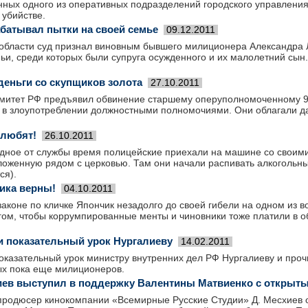
ных одного из оперативных подразделений городского управления
 убийстве.
батывал пытки на своей семье
09.12.2011
 области суд признал виновным бывшего милиционера Александра 
ьи, среди которых были супруга осужденного и их малолетний сын.
деньги со скупщиков золота
27.10.2011
митет РФ предъявил обвинение старшему оперуполномоченному 9
м в злоупотреблении должностными полномочиями. Они облагали д
 любят!
26.10.2011
одное от службы время полицейские приехали на машине со своими
оженную рядом с церковью. Там они начали распивать алкогольные
ся).
ика верны!
04.10.2011
законе по кличке Япончик незадолго до своей гибели на одном из в
гом, чтобы коррумпированные менты и чиновники тоже платили в о
 показательный урок Нургалиеву
14.02.2011
оказательный урок министру внутренних дел РФ Нургалиеву и проч
ых пока еще милиционеров.
ев выступил в поддержку Валентины Матвиенко с открыт
 продюсер кинокомпании «Всемирные Русские Студии» Д. Месхиев 