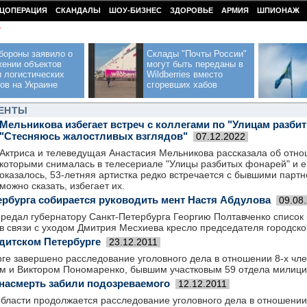
ЦОПЕРАЦИЯ
СКАНДАЛЫ
ШОУ-БИЗНЕС
ЗДОРОВЬЕ
АРМИЯ
ШПИОНАЖ
У
бороны заявило о
Склады "Почты России"
жении объектов
могут быть переданы в
 логистических
Wildberries вместо
ов на Украине
сгоревших хабов
МЕНТЫ
Мельникова избегает встреч с коллегами по "Улицам разби
"Стесняюсь жалостливых взглядов"
07.12.2022
Актриса и телеведущая Анастасия Мельникова рассказала об отно
которыми снималась в телесериале "Улицы разбитых фонарей" и е
оказалось, 53-летняя артистка редко встречается с бывшими парт
можно сказать, избегает их.
ербурга собирается руководить мент Настя Абдулова
09.08
редал губернатору Санкт-Петербурга Георгию Полтавченко список 
 связи с уходом Дмитрия Месхиева кресло председателя городског
ндитском Петербурге
23.12.2011
рге завершено расследование уголовного дела в отношении 8-х чл
 и Виктором Пономаренко, бывшим участковым 59 отдела милици
насмерть забили подозреваемого
12.12.2011
области продолжается расследование уголовного дела в отношении