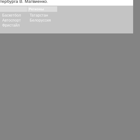
тербурга В. Матвиенко.
Регионы
Баскетбол
Татарстан
Автоспорт
Белоруссия
Фристайл