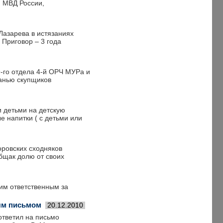
 МВД России,
Лазарева в истязаниях
 Приговор – 3 года
-го отдела 4-й ОРЧ МУРа и
анью скупщиков
 детьми на детскую
 напитки ( с детьми или
оровских сходняков
бщак долю от своих
им ответственным за
ым письмом
20.12.2010
ответил на письмо