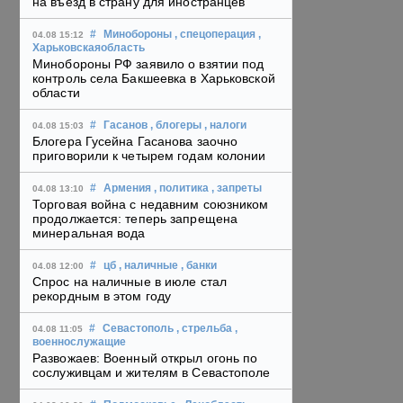
на въезд в страну для иностранцев
#
Минобороны
, спецоперация
,
04.08 15:12
Харьковскаяобласть
Минобороны РФ заявило о взятии под
контроль села Бакшеевка в Харьковской
области
#
Гасанов
, блогеры
, налоги
04.08 15:03
Блогера Гусейна Гасанова заочно
приговорили к четырем годам колонии
#
Армения
, политика
, запреты
04.08 13:10
Торговая война с недавним союзником
продолжается: теперь запрещена
минеральная вода
#
цб
, наличные
, банки
04.08 12:00
Спрос на наличные в июле стал
рекордным в этом году
#
Севастополь
, стрельба
,
04.08 11:05
военнослужащие
Развожаев: Военный открыл огонь по
сослуживцам и жителям в Севастополе