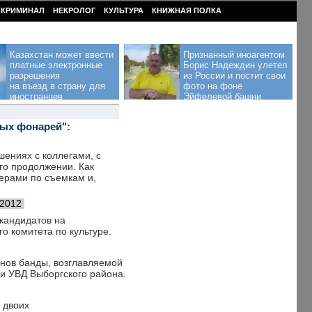
КРИМИНАЛ
НЕКРОЛОГ
КУЛЬТУРА
КНИЖНАЯ ПОЛКА
Казахстан может ввести
Признанный иноагентом
платные электронные
Борис Надеждин улетел
разрешения
из России и постит свои
на въезд в страну для
фото на фоне
иностранцев
Эйфелевой башни
тых фонарей":
шениях с коллегами, с
го продолжении. Как
нерами по съемкам и,
.2012
кандидатов на
о комитета по культуре.
енов банды, возглавляемой
и УВД Выборгского района.
 двоих