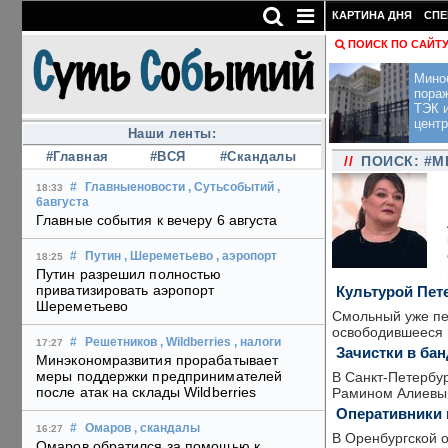
КАРТИНА ДНЯ
СПЕ
ПОИСК ПО САЙТ
Мино
пора
ТЭК и
центр
Наши ленты:
#Главная
#ВСЯ
#Скандалы
//
ПОИСК: #
#
Главныеновости
, Сутьсобытий
,
18:33
6августа
Главные события к вечеру 6 августа
#
Путин
, Шереметьево
, аэропорт
18:25
Путин разрешил полностью
приватизировать аэропорт
Культурой Пет
Шереметьево
Смольный уже пе
освободившееся в
#
Решетников
, Wildberries
, налоги
17:27
Зачистки в ба
Минэкономразвития прорабатывает
меры поддержки предпринимателей
В Санкт-Петербу
после атак на склады Wildberries
Рамином Алиевым
Оперативники 
#
Омаров
, скандалы
16:27
В Оренбургской 
Омаров обратился за помощью к