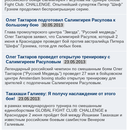
Fight Club: CHALLENGE. Опытнейший супертяж Питер "Шеф"
Грэхем продолжил беспроигрышную серию.
Олег Тактаров подготовил Салимгирея Расулова к
большому бою
30.05.2013
Глава промоутерского центра "Звезда", "Русский медведь"
Олег Тактаров заявил, что Салимгирей Расулов, который 2
июня в Краснодаре проведет бой против австралийца Питера
"Шефа" Грэхема, готов для любых боев.
Олег Тактаров проведет открытую тренировку с
Салимгиреем Расуловым
23.05.2013
Легендарный российский чемпион по смешанным боям Олег
Тактаров ("Русский Медведь") проведет 27 мая в бойцовском
центре Amsterdam boxing studio открытую тренировку для
зрителей с подопечным Салимгиреем Расуловым.
Такахаши Галиеву: Я получу наслаждение от этого
боя!
23.05.2013
в рамках международного турнира по смешанным
единоборствам GLOBAL FIGHT CLUB: CHALLENGE в
Краснодаре 2 июня пройдет бой между Йошиаки Такахаши и
известным российским боевым самбистом Венером
Галиевым.