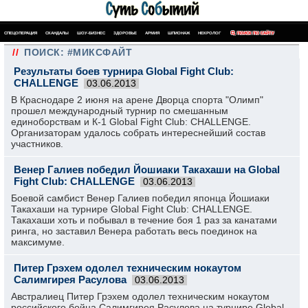
СПЕЦОПЕРАЦИЯ
СКАНДАЛЫ
ШОУ-БИЗНЕС
ЗДОРОВЬЕ
АРМИЯ
ШПИОНАЖ
НЕКРОЛОГ
ПОИСК ПО САЙТУ
//
ПОИСК: #МИКСФАЙТ
Результаты боев турнира Global Fight Club:
CHALLENGE
03.06.2013
В Краснодаре 2 июня на арене Дворца спорта "Олимп"
прошел международный турнир по смешанным
единоборствам и К-1 Global Fight Club: CHALLENGE.
Организаторам удалось собрать интереснейший состав
участников.
Венер Галиев победил Йошиаки Такахаши на Global
Fight Club: CHALLENGE
03.06.2013
Боевой самбист Венер Галиев победил японца Йошиаки
Такахаши на турнире Global Fight Club: CHALLENGE.
Такахаши хоть и побывал в течение боя 1 раз за канатами
ринга, но заставил Венера работать весь поединок на
максимуме.
Питер Грэхем одолел техническим нокаутом
Салимгирея Расулова
03.06.2013
Австралиец Питер Грэхем одолел техническим нокаутом
российского бойца Салимгирея Расулова на турнире Global