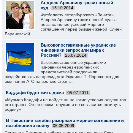
Андрею Аршавину грозит новый
суд
15.10.2014
Футболисту петербургского «Зенита»
Андрею Аршавину грозит новый суд за
невыполнение условий мирного
соглашения перед бывшей женой Юлией
Барановской.
Высокопоставленные украинские
чиновники запросили мира с
Россией?
25.07.2014
Высокопоставленные украинские
чиновники через европейских
представителей предложили
воздействовать на президента Украины П. Порошенко для
окончания АТО на востоке страны.
Каддафи будет жить дома
05.07.2011
«Муамар Каддафи не пойдет ни на какие условия оккупантов
его страны. Он не сложит оружие и не согласится покинуть
родину»
В Пакистане талибы разорвали мирное соглашение и
возобновили войну
05.05.2009
Сегодня в Пакистане действующие в долине реки Сват