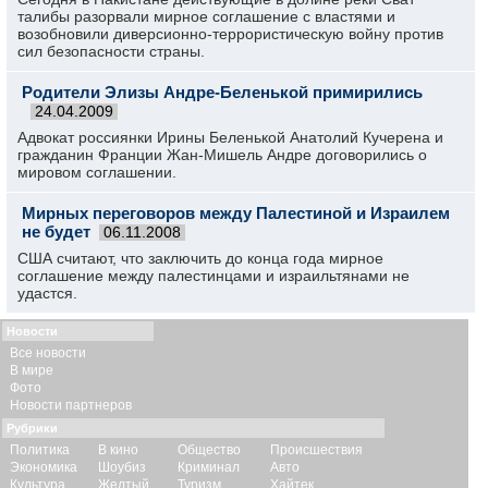
талибы разорвали мирное соглашение с властями и
возобновили диверсионно-террористическую войну против
сил безопасности страны.
Родители Элизы Андре-Беленькой примирились
24.04.2009
Адвокат россиянки Ирины Беленькой Анатолий Кучерена и
гражданин Франции Жан-Мишель Андре договорились о
мировом соглашении.
Мирных переговоров между Палестиной и Израилем
не будет
06.11.2008
США считают, что заключить до конца года мирное
соглашение между палестинцами и израильтянами не
удастся.
Новости
Все новости
В мире
Фото
Новости партнеров
Рубрики
Политика
В кино
Общество
Происшествия
Экономика
Шоубиз
Криминал
Авто
Культура
Желтый
Туризм
Хайтек