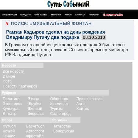
СПЕЦОПЕРАЦИЯ
СКАНДАЛЫ
ШОУ-БИЗНЕС
ЗДОРОВЬЕ
АРМИЯ
ШПИОНАЖ
НЕКРОЛОГ
ПОИСК ПО САЙТУ
//
ПОИСК: #МУЗЫКАЛЬНЫЙ ФОНТАН
Рамзан Кадыров сделал на день рождения
Владимиру Путину два подарка
08.10.2010
В Грозном на одной из центральных площадей был открыт
музыкальный фонтан, названный в честь премьер-министра
РФ Владимира Путина.
Новости
Все новости
В мире
Фото
Новости партнеров
Рубрики
Политика
В кино
Общество
Происшествия
Экономика
Шоубиз
Криминал
Авто
Культура
Желтый
Туризм
Хайтек
В театр
Здоровье
Сад-огород
Спорт
Регионы
Футбол
Баскетбол
Татарстан
Хоккей
Автоспорт
Белоруссия
Теннис
Фристайл