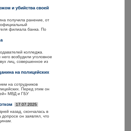
ожом и убийства своей
на получила ранение, от
а официальный
теля филиала банка. По
на
подавателей колледжа.
 него возбудили уголовное
 двух лиц, совершенное из
данина на полицейских
ием на сотрудников
ицейских. Перед этим он
лей» МВД и ГБУ
лотком
17.07.2025
дней назад, скончалась в
 допросе он заявлял, что
щинам.