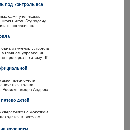
ть под контроль все
ных сами учениками,
 школьников. Эту задачу
исать согласие на
роила
 одна из учениц устроила
и в главном управлении
ная проверка по этому ЧП
еофициальной
Буцкая предложила
раничиться только
ве Роскомнадзора Андрею
 пятеро детей
 сверстников с молотком.
 находится в тяжелом
вия желанием