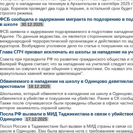
по делу о нападении на техникум в Архангельске в сентябре 2025
суда, Корюков проведет два года в тюрьме, а остальной срок будет
строгого режима.
ФСБ сообщила о задержании мигранта по подозрению в под
в школе
30.12.2025
ФСБ заявила о задержании подозреваемого в подготовке нападения
Адыгее. По данным ведомства, он является сторонником запрещен
международной террористической организации и действовал по з
кураторов. Возбуждено уголовное дело по статье о покушении на с
Глава СПЧ призвал исключать из школы за нападение на у
Совета при президенте РФ по развитию гражданского общества и 
Валерий Фадеев считает, что за нападение на учителей следует ис
мнение он озвучил в ходе общения с журналистами. Он назвал это 
краеугольных камней жизни цивилизации".
Обвиняемого в нападении на школу в Одинцово девятикла
арестовали
18.12.2025
Школьника, который обвиняется в нападении на школу в Одинцово,
обвиняется в убийстве и покушении на убийство. Ранее в СК сообщ
Также после случившегося были проведены обыски в офисе частно
которое занималось охраной школы.
Посла РФ вызвали в МИД Таджикистана в связи с убийство
Одинцово
17.12.2025
Посол России в Таджикистане был вызван в МИД страны в связи с
школе в Одинцово. Ему была вручена нота с требованием незамед