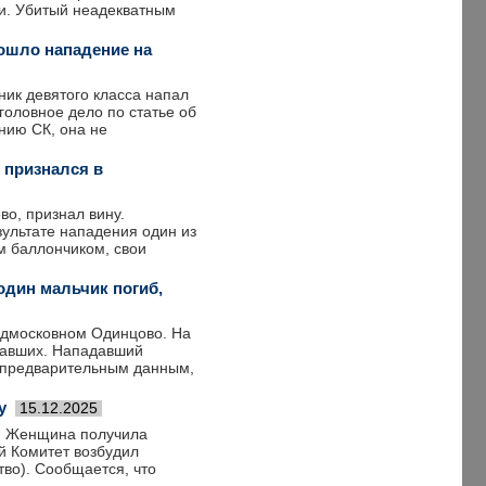
ти. Убитый неадекватным
зошло нападение на
ник девятого класса напал
головное дело по статье об
нию СК, она не
 признался в
о, признал вину.
зультате нападения один из
м баллончиком, свои
один мальчик погиб,
одмосковном Одинцово. На
давших. Нападавший
По предварительным данным,
у
15.12.2025
у. Женщина получила
й Комитет возбудил
ство). Сообщается, что