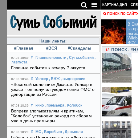
КАРТИНА ДНЯ
СПЕ
ПОИСК ПО САЙТ
В Ека
загор
логис
Wildb
Наши ленты:
ВСУ
#Главная
#ВСЯ
#Скандалы
//
ПОИСК: #
#
Главныеновости
, Сутьсобытий
,
07.08 18:49
7августа
Главные события к вечеру 7 августа
#
Уолкер
, ВНЖ
, выдворение
07.08 18:46
«Веселый молочник» Джастас Уолкер в
ужасе - он получил уведомление ФМС о
депортации из России
#
кино
, премьера
, Колобок
07.08 18:35
Вопреки злопыхателям и критикам,
"Колобок" установил рекорд по сборам
уже в день премьеры
#
МО
, Воробьев
, Деньполя
07.08 18:29
Губернатор Подмосковья на «Дне поля»