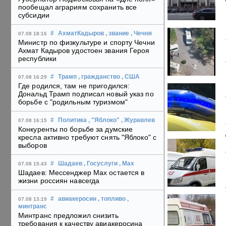
пообещал аграриям сохранить все
субсидии
#
АхматКадыров
, звание
, Чечня
07.08 18:16
Министр по физкультуре и спорту Чечни
Ахмат Кадыров удостоен звания Героя
республики
#
Трамп
, гражданство
, США
07.08 16:29
Где родился, там не пригодился:
Дональд Трамп подписал новый указ по
борьбе с "родильным туризмом"
#
Политика
, "Яблоко"
, Журавлев
07.08 16:15
Конкуренты по борьбе за думские
кресла активно требуют снять "Яблоко" с
выборов
#
Шадаев
, Госуслуги
, Max
07.08 15:43
Шадаев: Мессенджер Max остается в
жизни россиян навсегда
#
авиакеросин
, топливо
,
07.08 13:19
минтранс
Минтранс предложил снизить
требования к качеству авиакеросина