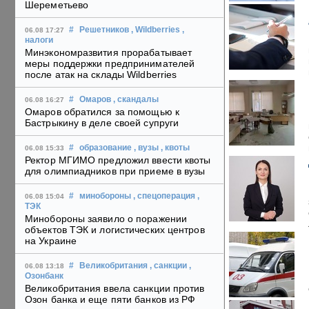
Шереметьево
#
Решетников
, Wildberries
,
06.08 17:27
налоги
Минэкономразвития прорабатывает
меры поддержки предпринимателей
после атак на склады Wildberries
#
Омаров
, скандалы
06.08 16:27
Омаров обратился за помощью к
Бастрыкину в деле своей супруги
#
образование
, вузы
, квоты
06.08 15:33
Ректор МГИМО предложил ввести квоты
для олимпиадников при приеме в вузы
#
минобороны
, спецоперация
,
06.08 15:04
ТЭК
Минобороны заявило о поражении
объектов ТЭК и логистических центров
на Украине
#
Великобритания
, санкции
,
06.08 13:18
Озонбанк
Великобритания ввела санкции против
Озон банка и еще пяти банков из РФ