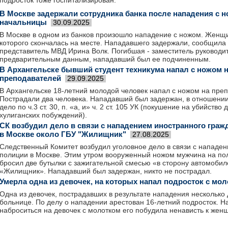
подросток тоже госпитализирован.
В Москве задержали сотрудника банка после нападения с н
начальницы
30.09.2025
В Москве в одном из банков произошло нападение с ножом. Женщи
которого скончалась на месте. Нападавшего задержали, сообщил
представитель МВД Ирина Волк. Погибшая - заместитель руководи
предварительным данным, нападавший был ее подчиненным.
В Архангельске бывший студент техникума напал с ножом 
преподавателей
29.09.2025
В Архангельске 18-летний молодой человек напал с ножом на пре
Пострадали два человека. Нападавший был задержан, в отношении
дело по ч.3 ст. 30, п. «а, и» ч. 2 ст. 105 УК (покушение на убийство
хулиганских побуждений).
СК возбудил дело в связи с нападением иностранного граж
в Москве около ГБУ "Жилищник"
27.08.2025
Следственный Комитет возбудил уголовное дело в связи с нападен
полиции в Москве. Этим утром вооруженный ножом мужчина на пол
бросил две бутылки с зажигательной смесью «в сторону автомоби
«Жилищник». Нападавший был задержан, никто не пострадал.
Умерла одна из девочек, на которых напал подросток с мо
Одна из девочек, пострадавших в результате нападения несколько 
больнице. По делу о нападении арестован 16-летний подросток. На
наброситься на девочек с молотком его побудила ненависть к жен