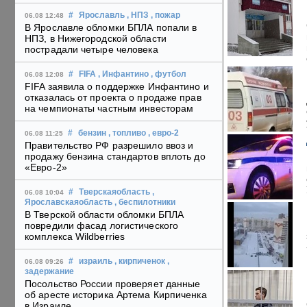
#
Ярославль
, НПЗ
, пожар
06.08 12:48
В Ярославле обломки БПЛА попали в
НПЗ, в Нижегородской области
пострадали четыре человека
#
FIFA
, Инфантино
, футбол
06.08 12:08
FIFA заявила о поддержке Инфантино и
отказалась от проекта о продаже прав
на чемпионаты частным инвесторам
#
бензин
, топливо
, евро-2
06.08 11:25
Правительство РФ разрешило ввоз и
продажу бензина стандартов вплоть до
«Евро-2»
#
Тверскаяобласть
,
06.08 10:04
Ярославскаяобласть
, беспилотники
В Тверской области обломки БПЛА
повредили фасад логистического
комплекса Wildberries
#
израиль
, кирпиченок
,
06.08 09:26
задержание
Посольство России проверяет данные
об аресте историка Артема Кирпиченка
в Израиле