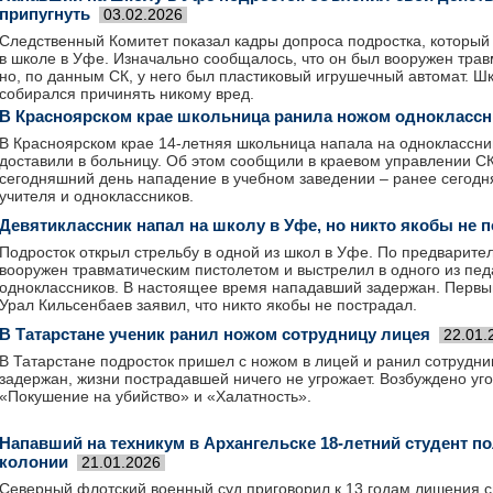
припугнуть
03.02.2026
Следственный Комитет показал кадры допроса подростка, который 
в школе в Уфе. Изначально сообщалось, что он был вооружен тра
но, по данным СК, у него был пластиковый игрушечный автомат. Шк
собирался причинять никому вред.
В Красноярском крае школьница ранила ножом одноклассн
В Красноярском крае 14-летняя школьница напала на одноклассн
доставили в больницу. Об этом сообщили в краевом управлении СК
сегодняшний день нападение в учебном заведении – ранее сегодн
учителя и одноклассников.
Девятиклассник напал на школу в Уфе, но никто якобы не 
Подросток открыл стрельбу в одной из школ в Уфе. По предварит
вооружен травматическим пистолетом и выстрелил в одного из педа
одноклассников. В настоящее время нападавший задержан. Перв
Урал Кильсенбаев заявил, что никто якобы не пострадал.
В Татарстане ученик ранил ножом сотрудницу лицея
22.01.
В Татарстане подросток пришел с ножом в лицей и ранил сотрудни
задержан, жизни пострадавшей ничего не угрожает. Возбуждено уг
«Покушение на убийство» и «Халатность».
Напавший на техникум в Архангельске 18-летний студент по
колонии
21.01.2026
Северный флотский военный суд приговорил к 13 годам лишения 