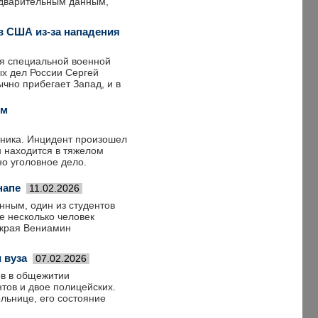
едварительным данным,
ив США из-за нападения
ия специальной военной
ых дел России Сергей
ычно прибегает Запад, и в
ом
тника. Инцидент произошел
н находится в тяжелом
но уголовное дело.
напе
11.02.2026
нным, один из студентов
е несколько человек
 края Вениамин
 вуза
07.02.2026
ов в общежитии
нтов и двое полицейских.
льнице, его состояние