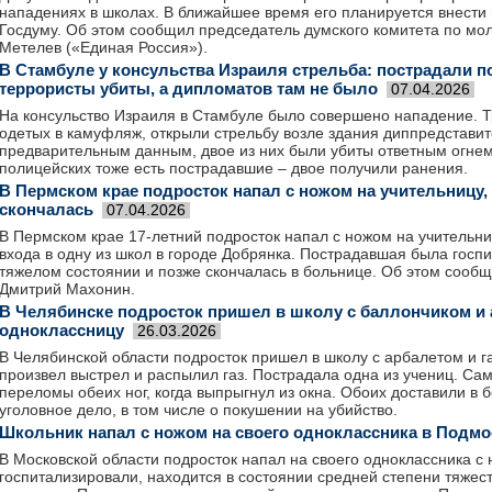
нападениях в школах. В ближайшее время его планируется внести
Госдуму. Об этом сообщил председатель думского комитета по мо
Метелев («Единая Россия»).
В Стамбуле у консульства Израиля стрельба: пострадали п
террористы убиты, а дипломатов там не было
07.04.2026
На консульство Израиля в Стамбуле было совершено нападение. 
одетых в камуфляж, открыли стрельбу возле здания диппредставит
предварительным данным, двое из них были убиты ответным огнем
полицейских тоже есть пострадавшие – двое получили ранения.
В Пермском крае подросток напал с ножом на учительницу,
скончалась
07.04.2026
В Пермском крае 17-летний подросток напал с ножом на учительн
входа в одну из школ в городе Добрянка. Пострадавшая была госп
тяжелом состоянии и позже скончалась в больнице. Об этом сообщ
Дмитрий Махонин.
В Челябинске подросток пришел в школу с баллончиком и 
одноклассницу
26.03.2026
В Челябинской области подросток пришел в школу с арбалетом и 
произвел выстрел и распылил газ. Пострадала одна из учениц. Са
переломы обеих ног, когда выпрыгнул из окна. Обоих доставили в 
уголовное дело, в том числе о покушении на убийство.
Школьник напал с ножом на своего одноклассника в Подм
В Московской области подросток напал на своего одноклассника с
госпитализировали, находится в состоянии средней степени тяже