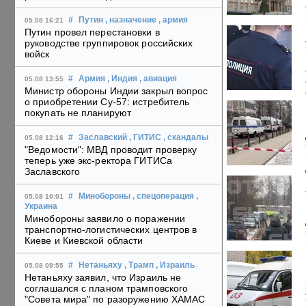
#
Путин
, назначение
, армия
05.08 16:21
Путин провел перестановки в
руководстве группировок российских
войск
#
Армия
, Индия
, авиация
05.08 13:55
Министр обороны Индии закрыл вопрос
о приобретении Су-57: истребитель
покупать не планируют
#
Заславский
, ГИТИС
, скандалы
05.08 12:16
"Ведомости": МВД проводит проверку
теперь уже экс-ректора ГИТИСа
Заславского
#
Минобороны
, спецоперация
,
05.08 10:01
Украина
Минобороны заявило о поражении
транспортно-логистических центров в
Киеве и Киевской области
#
Нетаньяху
, Трамп
, Израиль
05.08 09:55
Нетаньяху заявил, что Израиль не
соглашался с планом трамповского
"Совета мира" по разоружению ХАМАС