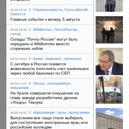
#
Главныеновости
, Сутьсобытий
,
05.08 18:39
5августа
Главные события к вечеру 5 августа
#
Wildberries
, ПочтаРоссии
,
05.08 18:38
склад
Склады "Почты России" могут быть
переданы в Wildberries вместо
сгоревших хабов
#
банки
, банкомат
, наличные
05.08 18:03
С октября в России появится
возможность пополнять счет наличными
через любой банкомат по СБП
#
Ткачук
, екатеринбург
,
05.08 17:07
покушение
На Урале совершили покушение на
главу завода-разработчика дронов
«Упырь» Ткачука
#
образование
, вузы
, выпускники
05.08 16:51
Выпускники все чаще стали выбирать
для поступления иностранные вузы или
российские колледжи