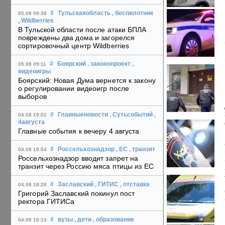
#
Тульскаяобласть
, беспилотник
05.08 09:38
, Wildberries
В Тульской области после атаки БПЛА
повреждены два дома и загорелся
сортировочный центр Wildberries
#
Боярский
, законопроект
,
05.08 09:11
видеоигры
Боярский: Новая Дума вернется к закону
о регулировании видеоигр после
выборов
#
Главныеновости
, Сутьсобытий
,
04.08 19:02
4августа
Главные события к вечеру 4 августа
#
Россельхознадзор
, ЕС
, транзит
04.08 18:54
Россельхознадзор вводит запрет на
транзит через Россию мяса птицы из ЕС
#
Заславский
, ГИТИС
, отставка
04.08 18:28
Григорий Заславский покинул пост
ректора ГИТИСа
#
вузы
, дети
, образование
04.08 18:13