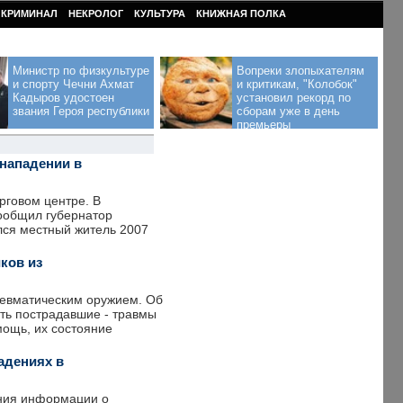
КРИМИНАЛ
НЕКРОЛОГ
КУЛЬТУРА
КНИЖНАЯ ПОЛКА
Министр по физкультуре
Вопреки злопыхателям
и спорту Чечни Ахмат
и критикам, "Колобок"
Кадыров удостоен
установил рекорд по
звания Героя республики
сборам уже в день
премьеры
 нападении в
рговом центре. В
сообщил губернатор
лся местный житель 2007
ков из
невматическим оружием. Об
сть пострадавшие - травмы
ощь, их состояние
адениях в
ения информации о