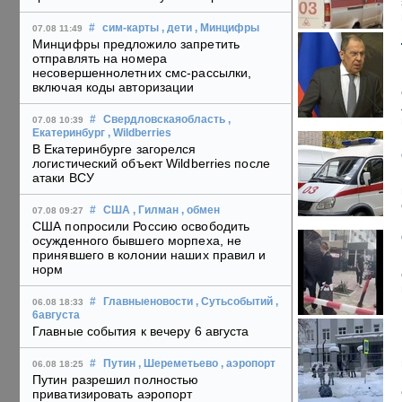
#
сим-карты
, дети
, Минцифры
07.08 11:49
Минцифры предложило запретить
отправлять на номера
несовершеннолетних смс-рассылки,
включая коды авторизации
#
Свердловскаяобласть
,
07.08 10:39
Екатеринбург
, Wildberries
В Екатеринбурге загорелся
логистический объект Wildberries после
атаки ВСУ
#
США
, Гилман
, обмен
07.08 09:27
США попросили Россию освободить
осужденного бывшего морпеха, не
принявшего в колонии наших правил и
норм
#
Главныеновости
, Сутьсобытий
,
06.08 18:33
6августа
Главные события к вечеру 6 августа
#
Путин
, Шереметьево
, аэропорт
06.08 18:25
Путин разрешил полностью
приватизировать аэропорт