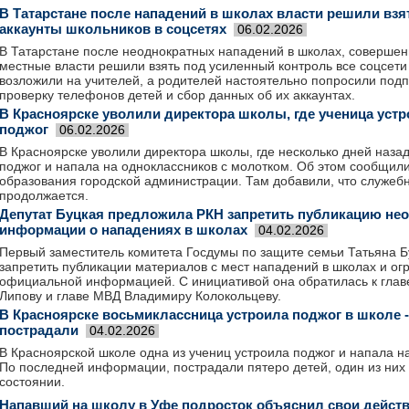
В Татарстане после нападений в школах власти решили взя
аккаунты школьников в соцсетях
06.02.2026
В Татарстане после неоднократных нападений в школах, совершен
местные власти решили взять под усиленный контроль все соцсети
возложили на учителей, а родителей настоятельно попросили подп
проверку телефонов детей и сбор данных об их аккаунтах.
В Красноярске уволили директора школы, где ученица уст
поджог
06.02.2026
В Красноярске уволили директора школы, где несколько дней назад
поджог и напала на одноклассников с молотком. Об этом сообщил
образования городской администрации. Там добавили, что служеб
продолжается.
Депутат Буцкая предложила РКН запретить публикацию н
информации о нападениях в школах
04.02.2026
Первый заместитель комитета Госдумы по защите семьи Татьяна 
запретить публикации материалов с мест нападений в школах и ог
официальной информацией. С инициативой она обратилась к гла
Липову и главе МВД Владимиру Колокольцеву.
В Красноярске восьмиклассница устроила поджог в школе -
пострадали
04.02.2026
В Красноярской школе одна из учениц устроила поджог и напала на
По последней информации, пострадали пятеро детей, один из них
состоянии.
Напавший на школу в Уфе подросток объяснил свои дейст