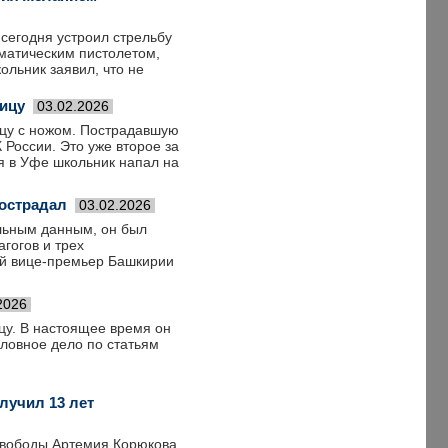
сегодня устроил стрельбу
вматическим пистолетом,
ольник заявил, что не
ицу
03.02.2026
ицу с ножом. Пострадавшую
 России. Это уже второе за
я в Уфе школьник напал на
пострадал
03.02.2026
ельным данным, он был
гогов и трех
ый вице-премьер Башкирии
2026
цу. В настоящее время он
оловное дело по статьям
лучил 13 лет
свободы Артемия Корюкова