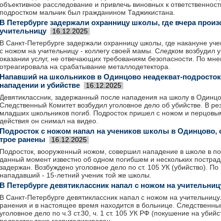
объективное расследование и привлечь виновных к ответственнос
подростком мальчик был гражданином Таджикистана.
В Петербурге задержали охранницу школы, где вчера прои
учительницу
16.12.2025
В Санкт-Петербурге задержали охранницу школы, где накануне уче
с ножом на учительницу - коллегу своей мамы. Следком возбудил у
оказании услуг, не отвечающих требованиям безопасности. По мне
отреагировала на срабатывание металлодетектора.
Напавший на школьников в Одинцово неадекват-подросток
нападении и убийстве
16.12.2025
Девятиклассник, задержанный после нападения на школу в Одинцов
Следственный Комитет возбудил уголовное дело об убийстве. В ре
младших школьников погиб. Подросток пришел с ножом и перцовы
действия он снимал на видео.
Подросток с ножом напал на учеников школы в Одинцово, 
трое ранены
16.12.2025
Подросток, вооруженный ножом, совершил нападение в школе в п
данный момент известно об одном погибшем и нескольких постра
задержан. Возбуждено уголовное дело по ст. 105 УК (убийство). 
нападавший - 15-летний ученик той же школы.
В Петербурге девятиклассник напал с ножом на учительниц
В Санкт-Петербурге девятиклассник напал с ножом на учительниц
ранения и в настоящее время находится в больнице. Следственны
уголовное дело по ч.3 ст.30, ч. 1 ст. 105 УК РФ (покушение на убий