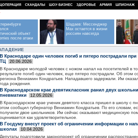
ЦОПЕРАЦИЯ
СКАНДАЛЫ
ШОУ-БИЗНЕС
ЗДОРОВЬЕ
АРМИЯ
ШПИОНАЖ
У
теринбурге
Шадаев: Мессенджер
елся
Max остается в жизни
тический объект
россиян навсегда
erries после атаки
НАПАДЕНИЕ
В Краснодаре один человек погиб и пятеро пострадали при
ТЦ
20.06.2026
В Краснодаре молодой человек с ножом напал на посетителей в то
результате погиб один человек, еще пятеро пострадали. Об этом 
региона Вениамин Кондратьев. Нападавшего задержали. Им оказа
года рождения.
В Краснодарском крае девятиклассник ранил двух школьни
пневматики
12.05.2026
В Краснодарском крае ученик девятого класса пришел в школу с п
этом сообщил губернатор Вениамин Кондратьев. По его словам, е
получили двое школьников. Им сейчас оказывают медицинскую пом
оценивается как удовлетворительное.
В Госдуму внесут проект об ограничении информации о нап
школах
10.04.2026
Депутаты подготовили законопроект об ограничении распростран