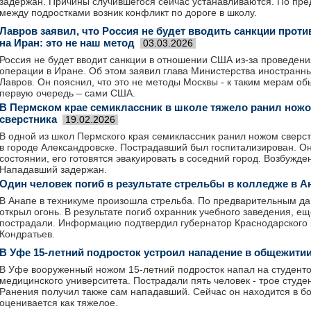
задержан. Причины случившегося сейчас устанавливаются. По пр
между подростками возник конфликт по дороге в школу.
Лавров заявил, что Россия не будет вводить санкции прот
на Иран: это не наш метод
03.03.2026
Россия не будет вводит санкции в отношении США из-за проведен
операции в Иране. Об этом заявил глава Министерства иностранн
Лавров. Он пояснил, что это не методы Москвы - к таким мерам об
первую очередь – сами США.
В Пермском крае семиклассник в школе тяжело ранил нож
сверстника
19.02.2026
В одной из школ Пермского края семиклассник ранил ножом сверс
в городе Александровске. Пострадавший был госпитализирован. О
состоянии, его готовятся эвакуировать в соседний город. Возбужде
Нападавший задержан.
Один человек погиб в результате стрельбы в колледже в А
В Анапе в техникуме произошла стрельба. По предварительным да
открыл огонь. В результате погиб охранник учебного заведения, ещ
пострадали. Информацию подтвердил губернатор Краснодарского
Кондратьев.
В Уфе 15‑летний подросток устроил нападение в общежитии
В Уфе вооруженный ножом 15-летний подросток напал на студент
медицинского университета. Пострадали пять человек - трое студе
Ранения получил также сам нападавший. Сейчас он находится в бо
оценивается как тяжелое.