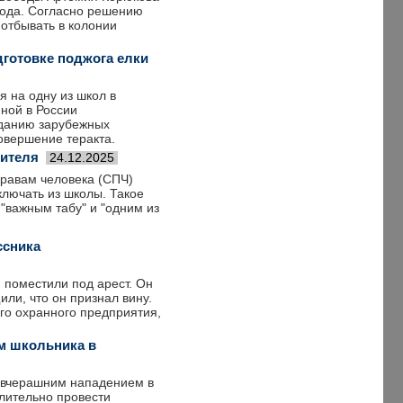
 года. Согласно решению
 отбывать в колонии
готовке поджога елки
 на одну из школ в
ной в России
аданию зарубежных
овершение теракта.
чителя
24.12.2025
правам человека (СПЧ)
ключать из школы. Такое
"важным табу" и "одним из
ссника
 поместили под арест. Он
или, что он признал вину.
го охранного предприятия,
м школьника в
о вчерашним нападением в
лительно провести