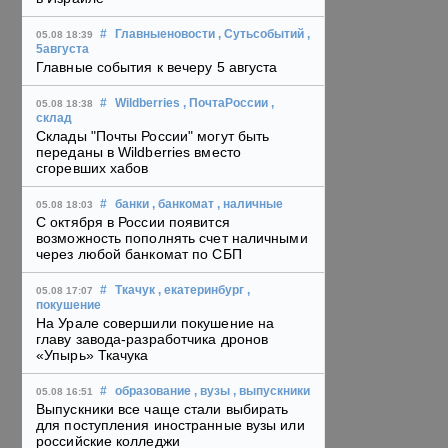
#
Главныеновости
, Сутьсобытий
,
05.08 18:39
5августа
Главные события к вечеру 5 августа
#
Wildberries
, ПочтаРоссии
,
05.08 18:38
склад
Склады "Почты России" могут быть
переданы в Wildberries вместо
сгоревших хабов
#
банки
, банкомат
, наличные
05.08 18:03
С октября в России появится
возможность пополнять счет наличными
через любой банкомат по СБП
#
Ткачук
, екатеринбург
,
05.08 17:07
покушение
На Урале совершили покушение на
главу завода-разработчика дронов
«Упырь» Ткачука
#
образование
, вузы
, выпускники
05.08 16:51
Выпускники все чаще стали выбирать
для поступления иностранные вузы или
российские колледжи