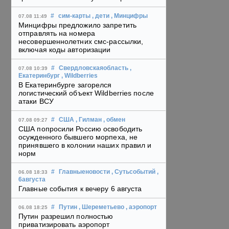
#
сим-карты
, дети
, Минцифры
07.08 11:49
Минцифры предложило запретить
отправлять на номера
несовершеннолетних смс-рассылки,
включая коды авторизации
#
Свердловскаяобласть
,
07.08 10:39
Екатеринбург
, Wildberries
В Екатеринбурге загорелся
логистический объект Wildberries после
атаки ВСУ
#
США
, Гилман
, обмен
07.08 09:27
США попросили Россию освободить
осужденного бывшего морпеха, не
принявшего в колонии наших правил и
норм
#
Главныеновости
, Сутьсобытий
,
06.08 18:33
6августа
Главные события к вечеру 6 августа
#
Путин
, Шереметьево
, аэропорт
06.08 18:25
Путин разрешил полностью
приватизировать аэропорт