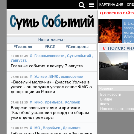
КАРТИНА ДНЯ
СПЕ
ПОИСК ПО САЙТ
В Ека
загор
логис
Wildb
Наши ленты:
ВСУ
#Главная
#ВСЯ
#Скандалы
//
ПОИСК: #
#
Главныеновости
, Сутьсобытий
,
07.08 18:49
7августа
Главные события к вечеру 7 августа
#
Уолкер
, ВНЖ
, выдворение
07.08 18:46
«Веселый молочник» Джастас Уолкер в
ужасе - он получил уведомление ФМС о
Новости
депортации из России
Все новости
В мире
#
кино
, премьера
, Колобок
07.08 18:35
Фото
Вопреки злопыхателям и критикам,
Новости партнеров
"Колобок" установил рекорд по сборам
уже в день премьеры
#
МО
, Воробьев
, Деньполя
07.08 18:29
Губернатор Подмосковья на «Дне поля»