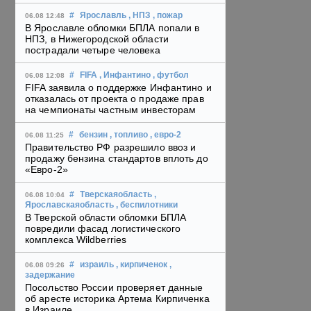
#
Ярославль
, НПЗ
, пожар
06.08 12:48
В Ярославле обломки БПЛА попали в
НПЗ, в Нижегородской области
пострадали четыре человека
#
FIFA
, Инфантино
, футбол
06.08 12:08
FIFA заявила о поддержке Инфантино и
отказалась от проекта о продаже прав
на чемпионаты частным инвесторам
#
бензин
, топливо
, евро-2
06.08 11:25
Правительство РФ разрешило ввоз и
продажу бензина стандартов вплоть до
«Евро-2»
#
Тверскаяобласть
,
06.08 10:04
Ярославскаяобласть
, беспилотники
В Тверской области обломки БПЛА
повредили фасад логистического
комплекса Wildberries
#
израиль
, кирпиченок
,
06.08 09:26
задержание
Посольство России проверяет данные
об аресте историка Артема Кирпиченка
в Израиле