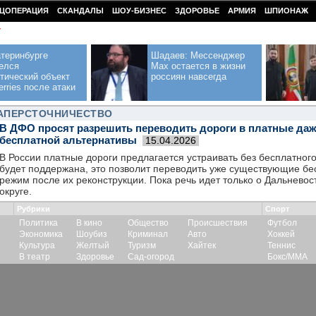
ЦОПЕРАЦИЯ
СКАНДАЛЫ
ШОУ-БИЗНЕС
ЗДОРОВЬЕ
АРМИЯ
ШПИОНАЖ
У
теринбурге
Шадаев: Мессенджер
елся
Max остается в жизни
тический объект
россиян навсегда
erries после атаки
НАПЕРСТОЧНИЧЕСТВО
В ДФО просят разрешить переводить дороги в платные даж
бесплатной альтернативы
15.04.2026
В России платные дороги предлагается устраивать без бесплатног
будет поддержана, это позволит переводить уже существующие бе
режим после их реконструкции. Пока речь идет только о Дальнев
округе.
Рубрики
Спорт
Политика
В кино
Общество
Происшествия
Футбол
Экономика
Шоубиз
Криминал
Авто
Хоккей
Культура
Желтый
Туризм
Хайтек
Теннис
В театр
Здоровье
Сад-огород
Бокс/ММА