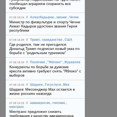
пообещал аграриям сохранить все
субсидии
#
АхматКадыров
, звание
, Чечня
07.08 18:16
Министр по физкультуре и спорту Чечни
Ахмат Кадыров удостоен звания Героя
республики
#
Трамп
, гражданство
, США
07.08 16:29
Где родился, там не пригодился:
Дональд Трамп подписал новый указ по
борьбе с "родильным туризмом"
#
Политика
, "Яблоко"
, Журавлев
07.08 16:15
Конкуренты по борьбе за думские
кресла активно требуют снять "Яблоко" с
выборов
#
Шадаев
, Госуслуги
, Max
07.08 15:43
Шадаев: Мессенджер Max остается в
жизни россиян навсегда
#
авиакеросин
, топливо
,
07.08 13:19
минтранс
Минтранс предложил снизить
требования к качеству авиакеросина