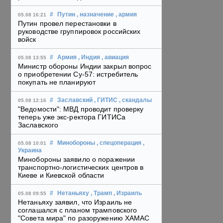
#
Путин
, назначение
, армия
05.08 16:21
Путин провел перестановки в
руководстве группировок российских
войск
#
Армия
, Индия
, авиация
05.08 13:55
Министр обороны Индии закрыл вопрос
о приобретении Су-57: истребитель
покупать не планируют
#
Заславский
, ГИТИС
, скандалы
05.08 12:16
"Ведомости": МВД проводит проверку
теперь уже экс-ректора ГИТИСа
Заславского
#
Минобороны
, спецоперация
,
05.08 10:01
Украина
Минобороны заявило о поражении
транспортно-логистических центров в
Киеве и Киевской области
#
Нетаньяху
, Трамп
, Израиль
05.08 09:55
Нетаньяху заявил, что Израиль не
соглашался с планом трамповского
"Совета мира" по разоружению ХАМАС