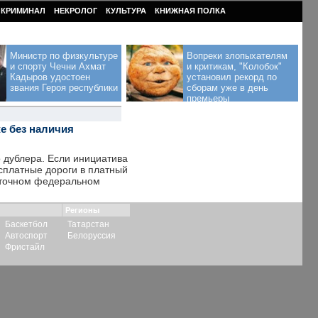
КРИМИНАЛ
НЕКРОЛОГ
КУЛЬТУРА
КНИЖНАЯ ПОЛКА
Министр по физкультуре
Вопреки злопыхателям
и спорту Чечни Ахмат
и критикам, "Колобок"
Кадыров удостоен
установил рекорд по
звания Героя республики
сборам уже в день
премьеры
е без наличия
о дублера. Если инициатива
сплатные дороги в платный
осточном федеральном
Регионы
Баскетбол
Татарстан
Автоспорт
Белоруссия
Фристайл