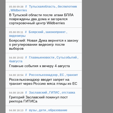
#
Тульскаяобласть
, беспилотник
05.08 09:38
, Wildberries
В Тульской области после атаки БПЛА
повреждены два дома и загорелся
сортировочный центр Wildberries
#
Боярский
, законопроект
,
05.08 09:11
видеоигры
Боярский: Новая Дума вернется к закону
о регулировании видеоигр после
выборов
#
Главныеновости
, Сутьсобытий
,
04.08 19:02
4августа
Главные события к вечеру 4 августа
#
Россельхознадзор
, ЕС
, транзит
04.08 18:54
Россельхознадзор вводит запрет на
транзит через Россию мяса птицы из ЕС
#
Заславский
, ГИТИС
, отставка
04.08 18:28
Григорий Заславский покинул пост
ректора ГИТИСа
#
вузы
, дети
, образование
04.08 18:13