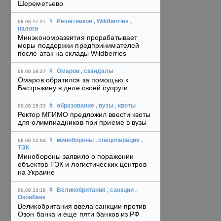
Шереметьево
#
Решетников
, Wildberries
,
06.08 17:27
налоги
Минэкономразвития прорабатывает
меры поддержки предпринимателей
после атак на склады Wildberries
#
Омаров
, скандалы
06.08 16:27
Омаров обратился за помощью к
Бастрыкину в деле своей супруги
#
образование
, вузы
, квоты
06.08 15:33
Ректор МГИМО предложил ввести квоты
для олимпиадников при приеме в вузы
#
минобороны
, спецоперация
,
06.08 15:04
ТЭК
Минобороны заявило о поражении
объектов ТЭК и логистических центров
на Украине
#
Великобритания
, санкции
,
06.08 13:18
Озонбанк
Великобритания ввела санкции против
Озон банка и еще пяти банков из РФ