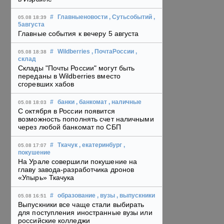
#
Главныеновости
, Сутьсобытий
,
05.08 18:39
5августа
Главные события к вечеру 5 августа
#
Wildberries
, ПочтаРоссии
,
05.08 18:38
склад
Склады "Почты России" могут быть
переданы в Wildberries вместо
сгоревших хабов
#
банки
, банкомат
, наличные
05.08 18:03
С октября в России появится
возможность пополнять счет наличными
через любой банкомат по СБП
#
Ткачук
, екатеринбург
,
05.08 17:07
покушение
На Урале совершили покушение на
главу завода-разработчика дронов
«Упырь» Ткачука
#
образование
, вузы
, выпускники
05.08 16:51
Выпускники все чаще стали выбирать
для поступления иностранные вузы или
российские колледжи