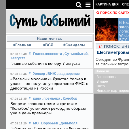
КАРТИНА ДНЯ
СПЕ
ПОИСК ПО САЙТ
В Ека
загор
логис
Wildb
Наши ленты:
ВСУ
#Главная
#ВСЯ
#Скандалы
//
ПОИСК: #
Шестиметровые
#
Главныеновости
, Сутьсобытий
,
07.08 18:49
7августа
Сегодня во Фран
Главные события к вечеру 7 августа
за сильных ветро
Новости
#
Уолкер
, ВНЖ
, выдворение
07.08 18:46
Все новости
«Веселый молочник» Джастас Уолкер в
В мире
ужасе - он получил уведомление ФМС о
Фото
депортации из России
Новости партнеров
#
кино
, премьера
, Колобок
07.08 18:35
Вопреки злопыхателям и критикам,
"Колобок" установил рекорд по сборам
уже в день премьеры
#
МО
, Воробьев
, Деньполя
07.08 18:29
Губернатор Подмосковья на «Дне поля»