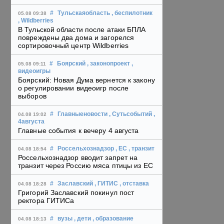
#
Тульскаяобласть
, беспилотник
05.08 09:38
, Wildberries
В Тульской области после атаки БПЛА
повреждены два дома и загорелся
сортировочный центр Wildberries
#
Боярский
, законопроект
,
05.08 09:11
видеоигры
Боярский: Новая Дума вернется к закону
о регулировании видеоигр после
выборов
#
Главныеновости
, Сутьсобытий
,
04.08 19:02
4августа
Главные события к вечеру 4 августа
#
Россельхознадзор
, ЕС
, транзит
04.08 18:54
Россельхознадзор вводит запрет на
транзит через Россию мяса птицы из ЕС
#
Заславский
, ГИТИС
, отставка
04.08 18:28
Григорий Заславский покинул пост
ректора ГИТИСа
#
вузы
, дети
, образование
04.08 18:13