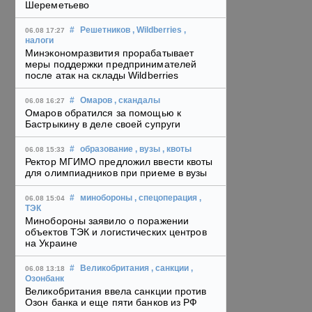
Шереметьево
#
Решетников
, Wildberries
,
06.08 17:27
налоги
Минэкономразвития прорабатывает
меры поддержки предпринимателей
после атак на склады Wildberries
#
Омаров
, скандалы
06.08 16:27
Омаров обратился за помощью к
Бастрыкину в деле своей супруги
#
образование
, вузы
, квоты
06.08 15:33
Ректор МГИМО предложил ввести квоты
для олимпиадников при приеме в вузы
#
минобороны
, спецоперация
,
06.08 15:04
ТЭК
Минобороны заявило о поражении
объектов ТЭК и логистических центров
на Украине
#
Великобритания
, санкции
,
06.08 13:18
Озонбанк
Великобритания ввела санкции против
Озон банка и еще пяти банков из РФ