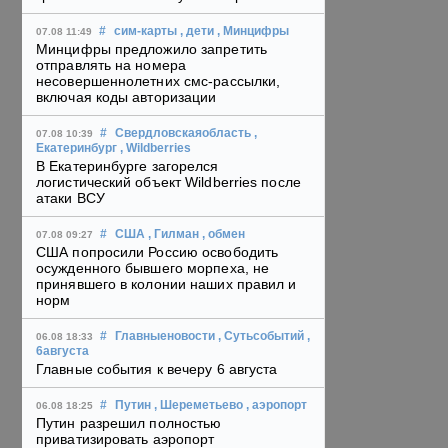
#
сим-карты
, дети
, Минцифры
07.08 11:49
Минцифры предложило запретить
отправлять на номера
несовершеннолетних смс-рассылки,
включая коды авторизации
#
Свердловскаяобласть
,
07.08 10:39
Екатеринбург
, Wildberries
В Екатеринбурге загорелся
логистический объект Wildberries после
атаки ВСУ
#
США
, Гилман
, обмен
07.08 09:27
США попросили Россию освободить
осужденного бывшего морпеха, не
принявшего в колонии наших правил и
норм
#
Главныеновости
, Сутьсобытий
,
06.08 18:33
6августа
Главные события к вечеру 6 августа
#
Путин
, Шереметьево
, аэропорт
06.08 18:25
Путин разрешил полностью
приватизировать аэропорт