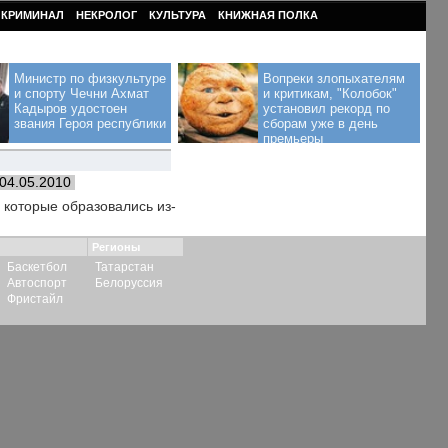
КРИМИНАЛ
НЕКРОЛОГ
КУЛЬТУРА
КНИЖНАЯ ПОЛКА
Министр по физкультуре
Вопреки злопыхателям
и спорту Чечни Ахмат
и критикам, "Колобок"
Кадыров удостоен
установил рекорд по
звания Героя республики
сборам уже в день
премьеры
04.05.2010
 которые образовались из-
Регионы
Баскетбол
Татарстан
Автоспорт
Белоруссия
Фристайл