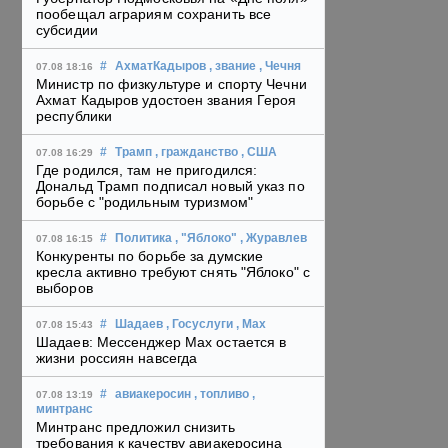
пообещал аграриям сохранить все
субсидии
#
АхматКадыров
, звание
, Чечня
07.08 18:16
Министр по физкультуре и спорту Чечни
Ахмат Кадыров удостоен звания Героя
республики
#
Трамп
, гражданство
, США
07.08 16:29
Где родился, там не пригодился:
Дональд Трамп подписал новый указ по
борьбе с "родильным туризмом"
#
Политика
, "Яблоко"
, Журавлев
07.08 16:15
Конкуренты по борьбе за думские
кресла активно требуют снять "Яблоко" с
выборов
#
Шадаев
, Госуслуги
, Max
07.08 15:43
Шадаев: Мессенджер Max остается в
жизни россиян навсегда
#
авиакеросин
, топливо
,
07.08 13:19
минтранс
Минтранс предложил снизить
требования к качеству авиакеросина