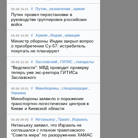
#
Путин
, назначение
, армия
05.08 16:21
Путин провел перестановки в
руководстве группировок российских
войск
#
Армия
, Индия
, авиация
05.08 13:55
Министр обороны Индии закрыл вопрос
о приобретении Су-57: истребитель
покупать не планируют
#
Заславский
, ГИТИС
, скандалы
05.08 12:16
"Ведомости": МВД проводит проверку
теперь уже экс-ректора ГИТИСа
Заславского
#
Минобороны
, спецоперация
,
05.08 10:01
Украина
Минобороны заявило о поражении
транспортно-логистических центров в
Киеве и Киевской области
#
Нетаньяху
, Трамп
, Израиль
05.08 09:55
Нетаньяху заявил, что Израиль не
соглашался с планом трамповского
"Совета мира" по разоружению ХАМАС