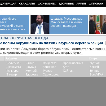
ЦОПЕРАЦИЯ
СКАНДАЛЫ
ШОУ-БИЗНЕС
ЗДОРОВЬЕ
АРМИЯ
ШПИОНАЖ
У
теринбурге
Шадаев: Мессенджер
елся
Max остается в жизни
тический объект
россиян навсегда
erries после атаки
НЕБЛАГОПРИЯТНАЯ ПОГОДА
 волны обрушились на пляжи Лазурного берега Франции
ции на пляжи Лазурного берега обрушились шестиметровые волны,
в, свирепствующих в этом регионе уже вторые сутки.
Рубрики
Спорт
Политика
В кино
Общество
Происшествия
Футбол
Экономика
Шоубиз
Криминал
Авто
Хоккей
Культура
Желтый
Туризм
Хайтек
Теннис
В театр
Здоровье
Сад-огород
Бокс/ММА