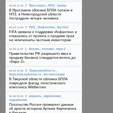
#
Ярославль
, НПЗ
, пожар
06.08 12:48
В Ярославле обломки БПЛА попали в
НПЗ, в Нижегородской области
пострадали четыре человека
#
FIFA
, Инфантино
, футбол
06.08 12:08
FIFA заявила о поддержке Инфантино и
отказалась от проекта о продаже прав
на чемпионаты частным инвесторам
#
бензин
, топливо
, евро-2
06.08 11:25
Правительство РФ разрешило ввоз и
продажу бензина стандартов вплоть до
«Евро-2»
#
Тверскаяобласть
,
06.08 10:04
Ярославскаяобласть
, беспилотники
В Тверской области обломки БПЛА
повредили фасад логистического
комплекса Wildberries
#
израиль
, кирпиченок
,
06.08 09:26
задержание
Посольство России проверяет данные
об аресте историка Артема Кирпиченка
в Израиле