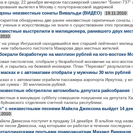
а в среду, 22 декабря вечером пассажирский самолет "Боинг-737"
ирования вылетел в Москву с полуторачасовой задержкой.
дены неизвестные сонаты Вивальди (ВИДЕО)
19.11.2010
ускриптов обнаружены две ранее неизвестные скрипичные сонаты,
т ученые и искусствоведы не знали о существовании этих произвед
известные выстрелили в милиционера, ранившего двух мес
.2010
2 на улице Ингушской находившийся вне старший лейтенант милици
 ним табельного пистолета Макарова двух местных жителей.
бокрали безработную на миллион рублей на юго-востоке М
ожая пистолетом, отобрали у безработной москвички на юго-восток
, и скрылись на бежевой иномарке. План "Перехват" результатов 
 масках и с автоматами отобрали у мужчины 30 млн рублей
сках и с автоматами ограбили пассажира аэропорта Иркутска, у ко
ая сумма - 30 миллионов рублей.
еизвестные обстреляли автомобиль депутата райсобрания
звестные в минувшую субботу совершили покушение на депутата Х
 буйнакского отделения счетной палаты республики.
" с неизвестными песнями Майкла Джексона выйдет 14 де
1.2010
йкла Джексона поступит в продажу 14 декабря. В альбом под назв
е песни Джексона, над которыми он работал в течении последних 
металлическими прутьями правозащитник Михаил Винюков