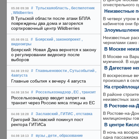
огнестрельного 
#
Тульскаяобласть
, беспилотник
05.08 09:38
Неизвестные п
, Wildberries
В Тульской области после атаки БПЛА
В четверг утром 
повреждены два дома и загорелся
кабинетов они бр
сортировочный центр Wildberries
Злоумышленни
Неизвестные рас
#
Боярский
, законопроект
,
05.08 09:11
чернилами само 
видеоигры
В Москве неиз
Боярский: Новая Дума вернется к закону
о регулировании видеоигр после
В Москве на Вар
выборов
мужчиной. В ход
В Дагестане не
#
Главныеновости
, Сутьсобытий
,
04.08 19:02
В воскресенье ве
4августа
произошел в сел
Главные события к вечеру 4 августа
На стройплоща
#
Россельхознадзор
, ЕС
, транзит
04.08 18:54
В районе строите
Россельхознадзор вводит запрет на
неизвестных захо
транзит через Россию мяса птицы из ЕС
В Ростове-на-
В Ростове-на-До
#
Заславский
, ГИТИС
, отставка
04.08 18:28
милиционеры гово
Григорий Заславский покинул пост
В центре Кисл
ректора ГИТИСа
В ночь на воскре
#
вузы
, дети
, образование
04.08 18:13
одна пассажирка 