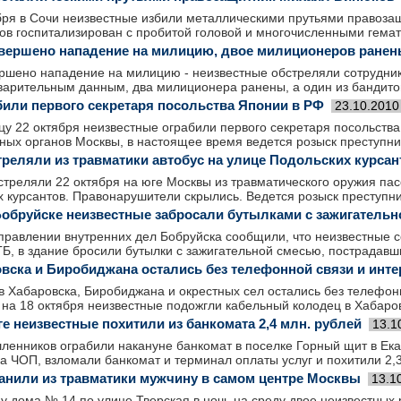
бря в Сочи неизвестные избили металлическими прутьями правоз
ов госпитализирован с пробитой головой и многочисленными гемат
овершено нападение на милицию, двое милиционеров ране
ершено нападение на милицию - неизвестные обстреляли сотрудни
варительным данным, два милиционера ранены, а один из бандитов
били первого секретаря посольства Японии в РФ
23.10.2010
цу 22 октября неизвестные ограбили первого секретаря посольств
ных органов Москвы, в настоящее время ведется розыск преступни
треляли из травматики автобус на улице Подольских курсан
треляли 22 октября на юге Москвы из травматического оружия пас
 курсантов. Правонарушители скрылись. Ведется розыск преступни
Бобруйске неизвестные забросали бутылками с зажигатель
управлении внутренних дел Бобруйска сообщили, что неизвестные 
Б, в здание бросили бутылки с зажигательной смесью, пострадавши
вска и Биробиджана остались без телефонной связи и инте
 Хабаровска, Биробиджана и окрестных сел остались без телефонн
ь на 18 октября неизвестные подожгли кабельный колодец в Хабаро
е неизвестные похитили из банкомата 2,4 млн. рублей
13.1
ленников ограбили накануне банкомат в поселке Горный щит в Ека
а ЧОП, взломали банкомат и терминал оплаты услуг и похитили 2,
анили из травматики мужчину в самом центре Москвы
13.1
у дома № 14 по улице Тверская в ночь на среду двое неизвестных