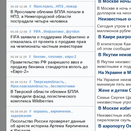
В Москве ночь
#
Ярославль
, НПЗ
, пожар
06.08 12:48
В Москве в ночь 
В Ярославле обломки БПЛА попали в
долларов на нео
НПЗ, в Нижегородской области
Неизвестные о
пострадали четыре человека
Сегодня утром в 
миллионов рубле
#
FIFA
, Инфантино
, футбол
06.08 12:08
В Каире разгро
FIFA заявила о поддержке Инфантино и
отказалась от проекта о продаже прав
В египетском Каи
на чемпионаты частным инвесторам
об этом сообщает
В Якутии неиз
#
бензин
, топливо
, евро-2
06.08 11:25
В Якутии неизвес
Правительство РФ разрешило ввоз и
животными и подо
продажу бензина стандартов вплоть до
«Евро-2»
На Украине в 
На Украине неизв
#
Тверскаяобласть
,
06.08 10:04
минимум пять мес
Ярославскаяобласть
, беспилотники
Жене и детям 
В Тверской области обломки БПЛА
повредили фасад логистического
Семье Сергея Цап
комплекса Wildberries
неизвестные угр
В Москве изби
#
израиль
, кирпиченок
,
06.08 09:26
Неизвестные изб
задержание
переломом скулы
Посольство России проверяет данные
В аэропорту О
об аресте историка Артема Кирпиченка
в Израиле