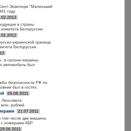
 Сент-Экзюпери "Маленький
41 году.
.02.2012
родукции в страны
 комитета Белоруссии.
.01.2012
усско-украинской границе.
митета Белоруссии.
012
4», в салоне машины
то автомобиль был
ужбы безопасности РФ по
овник был в гостях.
ей
05.08.2011
 Ленсовета.
 млн. рублей.
мерами
21.07.2011
в том числе две машины
 с номерами КБР.
29.06.2011