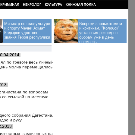
КРИМИНАЛ
НЕКРОЛОГ
КУЛЬТУРА
КНИЖНАЯ ПОЛКА
Министр по физкультуре
Вопреки злопыхателям
и спорту Чечни Ахмат
и критикам, "Колобок"
Кадыров удостоен
установил рекорд по
звания Героя республики
сборам уже в день
премьеры
0.04.2014
ял по тревоге весь личный
ь день молча перемещались
2013
фганистана по вопросам
 со ссылкой на местную
дного собрания Дагестана.
дро и руку.
2.2013
известных, замеченных на