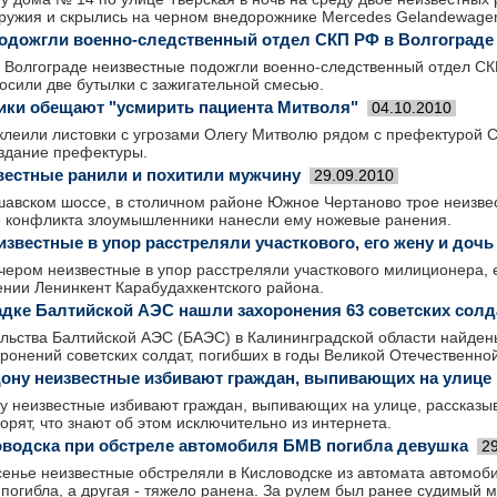
оружия и скрылись на черном внедорожнике Mercedes Gelandewage
одожгли военно-следственный отдел СКП РФ в Волгограде
в Волгограде неизвестные подожгли военно-следственный отдел СКП
осили две бутылки с зажигательной смесью.
ки обещают "усмирить пациента Митволя"
04.10.2010
клеили листовки с угрозами Олегу Митволю рядом с префектурой 
здание префектуры.
вестные ранили и похитили мужчину
29.09.2010
шавском шоссе, в столичном районе Южное Чертаново трое неизве
е конфликта злоумышленники нанесли ему ножевые ранения.
известные в упор расстреляли участкового, его жену и дочь
чером неизвестные в упор расстреляли участкового милиционера, е
ении Ленинкент Карабудахкентского района.
дке Балтийской АЭС нашли захоронения 63 советских солд
льства Балтийской АЭС (БАЭС) в Калининградской области найден
ронений советских солдат, погибших в годы Великой Отечественно
Дону неизвестные избивают граждан, выпивающих на улице
ну неизвестные избивают граждан, выпивающих на улице, рассказы
рят, что знают об этом исключительно из интернета.
оводска при обстреле автомобиля БМВ погибла девушка
2
сенье неизвестные обстреляли в Кисловодске из автомата автомоби
погибла, а другая - тяжело ранена. За рулем был ранее судимый 