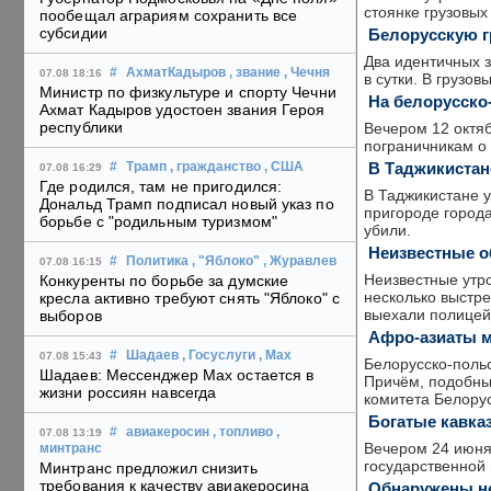
стоянке грузовых
пообещал аграриям сохранить все
субсидии
Белорусскую г
Два идентичных 
#
АхматКадыров
, звание
, Чечня
07.08 18:16
в сутки. В грузо
Министр по физкультуре и спорту Чечни
На белорусско
Ахмат Кадыров удостоен звания Героя
республики
Вечером 12 октя
пограничникам о 
В Таджикистан
#
Трамп
, гражданство
, США
07.08 16:29
Где родился, там не пригодился:
В Таджикистане 
Дональд Трамп подписал новый указ по
пригороде город
борьбе с "родильным туризмом"
убили.
Неизвестные о
#
Политика
, "Яблоко"
, Журавлев
07.08 16:15
Неизвестные утро
Конкуренты по борьбе за думские
несколько выстре
кресла активно требуют снять "Яблоко" с
выехали полицей
выборов
Афро-азиаты м
#
Шадаев
, Госуслуги
, Max
07.08 15:43
Белорусско-польс
Шадаев: Мессенджер Max остается в
Причём, подобны
жизни россиян навсегда
комитета Белору
Богатые кавка
#
авиакеросин
, топливо
,
07.08 13:19
Вечером 24 июня 
минтранс
государственной 
Минтранс предложил снизить
требования к качеству авиакеросина
Обнаружены не