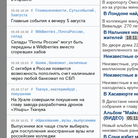
В аэропорту Омск
из-за угрозы мин
#
Главныеновости
, Сутьсобытий
,
05.08 18:39
В Лондоне най
5августа
Главные события к вечеру 5 августа
В коллекции ман
Вивальди. 270 ле
В Нальчике не
#
Wildberries
, ПочтаРоссии
,
05.08 18:38
склад
жителей
18.11
Склады "Почты России" могут быть
Во дворе дома 2
переданы в Wildberries вместо
закрепленного за
сгоревших хабов
Неизвестные о
#
банки
, банкомат
, наличные
Неизвестные, угр
05.08 18:03
С октября в России появится
миллионом рублей
возможность пополнять счет наличными
Неизвестные в
через любой банкомат по СБП
Неизвестные в ма
находилась крупн
#
Ткачук
, екатеринбург
,
05.08 17:07
В Хасавюрте н
покушение
На Урале совершили покушение на
В Дагестане неи
главу завода-разработчика дронов
собрания и главу
«Упырь» Ткачука
Альбом "Майкл
(ВИДЕО)
05.1
#
образование
, вузы
, выпускники
05.08 16:51
Новый альбом Ма
Выпускники все чаще стали выбирать
неизвестные ране
для поступления иностранные вузы или
российские колледжи
В Сочи избит 