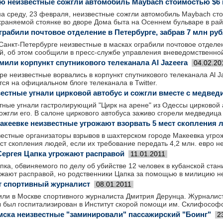
ю неизвестные сожгли автомобиль Maybach стоимостью $6
на среду, 23 февраля, неизвестные сожгли автомобиль Maybach с
храняемой стоянке во дворе Дома быта на Осеннем бульваре в рай
грабили почтовое отделение в Петербурге, забрав 7 млн ру
Санкт-Петербурге неизвестные в масках ограбили почтовое отделен
й, об этом сообщили в пресс-службе управления вневедомственно
мили корпункт спутникового телеканала Al Jazeera
04.02.20
ре неизвестные ворвались в корпункт спутникового телеканала Al J
ся на официальном блоге телеканала в Twitter.
вестные угнали цирковой автобус и сожгли вместе с медвед
тные угнали гастролирующий "Цирк на арене" из Одессы цирковой 
жгли его. В салоне циркового автобуса заживо сгорели медведица 
Макеевке неизвестные угрожают взорвать 5 мест скопления
естные организаторы взрывов в шахтерском городе Макеевка угро
т скопления людей, если их требование передать 4,2 млн. евро н
Сергея Цапка угрожают расправой
11.01.2011
ка, обвиняемого по делу об убийстве 12 человек в кубанской стан
ожают расправой, но родственники Цапка за помощью в милицию 
т спортивный журналист
08.01.2011
или в Москве спортивного журналиста Дмитрия Дерунца. Журналист
 был госпитализирован в Институт скорой помощи им. Склифософс
мска неизвестные "заминировали" пассажирский "Боинг"
2