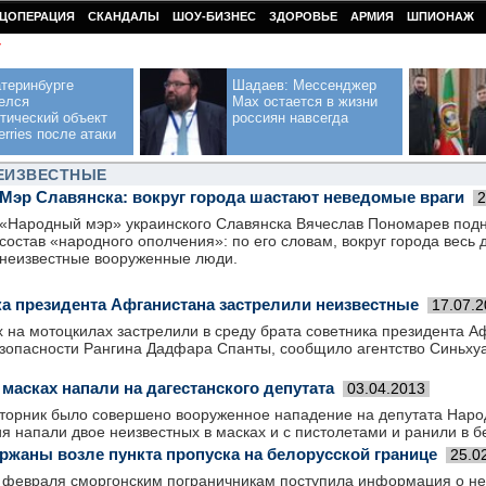
ЦОПЕРАЦИЯ
СКАНДАЛЫ
ШОУ-БИЗНЕС
ЗДОРОВЬЕ
АРМИЯ
ШПИОНАЖ
У
теринбурге
Шадаев: Мессенджер
елся
Max остается в жизни
тический объект
россиян навсегда
erries после атаки
НЕИЗВЕСТНЫЕ
Мэр Славянска: вокруг города шастают неведомые враги
2
«Народный мэр» украинского Славянска Вячеслав Пономарев подн
состав «народного ополчения»: по его словам, вокруг города вес
неизвестные вооруженные люди.
ка президента Афганистана застрелили неизвестные
17.07.
 на мотоцкилах застрелили в среду брата советника президента А
зопасности Рангина Дадфара Спанты, сообщило агентство Синьхуа
масках напали на дагестанского депутата
03.04.2013
вторник было совершено вооруженное нападение на депутата Наро
 напали двое неизвестных в масках и с пистолетами и ранили в бе
ржаны возле пункта пропуска на белорусской границе
25.0
 февраля сморгонским пограничникам поступила информация о не