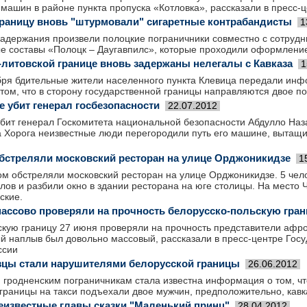
 машин в районе пункта пропуска «Котловка», рассказали в пресс-
раницу вновь "штурмовали" сигаретные контрабандисты
1
задержания произвели полоцкие пограничники совместно с сотруд
вые составы «Полоцк – Даугавпилс», которые проходили оформлени
-литовской границе вновь задержаны нелегалы с Кавказа
1
бря бдительные жители населенного пункта Клевица передали ин
том, что в сторону государственной границы направляются двое п
е убит генерал госбезопасности
22.07.2012
убит генерал Госкомитета национальной безопасности Абдулло Наз
а Хорога неизвестные люди перегородили путь его машине, вытащи
бстреляли московский ресторан на улице Орджоникидзе
1
м обстреляли московский ресторан на улице Орджоникидзе. 5 чело
лов и разбили окно в здании ресторана на юге столицы. На место
ские.
ассово проверяли на прочность белорусско-польскую гран
кую границу 27 июня проверяли на прочность представители афро
й наплыв был довольно массовый, рассказали в пресс-центре Госу
ссии
зцы стали нарушителями белорусской границы
26.06.2012
гродненским пограничникам стала известна информация о том, что 
границы на такси подъехали двое мужчин, предположительно, кавк
известные главы сказки "Маленький принц"
28.04.2012