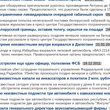
кции обнаружена оригинальная рукопись произведения Антуана де
тные главы сказки. Предполагается, что рукописи были сделаны в 19
ограничники ликвидировали очередной табачный схрон
05
очередная попытка нелегальной поставки белорусской табачной п
азали журналистам в пресс-центре Государственного пограничного
лорусской границы, оставив телегу, скрылся на лошади
24
ктивная история развернулась поздним вечером накануне на белор
там рассказали в пресс-центре Государственного пограничного ко
тремя неизвестными внутри взорвался в Дагестане
21.01.2
ъезде в город Избербаш взорвался легковой автомобиль «ВАЗ-211
 троих неизвестных. Правоохранительные органы предполагают, ч
асстрелян еще один офицер, полковник ФСБ
18.12.2011
аспийске убит сотрудник пограничного управления Федеральной сл
ед Раджабов. Убийство произошло поздно вечером в субботу, полк
еизвестные напали на инкассаторов и похитили 2 млн. рубл
звестные сегодня утром напали на инкассаторов у дома 6 на улице
бстреляли инкассаторов из травматического оружия и похитили 2
ю неизвестные подожгли три автомобиля с кавказскими но
тные подожгли три автомобиля с номерами кавказских республик, 
ники подожгли две дагестанские иномарки и автомобиль "Жигули"
рали генерального директора звукозаписывающей фирмы