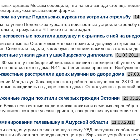
льных органах Москвы сообщили, что на юго-западе столицы неизв
ректора звукозаписывающей фирмы.
ером на улице Подольских курсантов устроили стрельбу
14
м на улице Подольских курсантов неизвестные устроили стрельбу 
ельно, в результате ЧП никто не пострадал.
 неизвестные похитили девушку и скрылись с ней на внед
еизвестные на Осташковском шоссе похитили девушку и скрылись с
ser. Свидетели видели, как злоумышленники насильно затолкали де
вестные угнали джип у швейцарского дипломата
31.03.2011
, 30 марта, у швейцарский дипломат заявил в полицию об угоне у 
й он оставил около дома №11 на Ленинском проспекте. Возбуждено
еизвестные расстреляли двоих мужчин во дворе дома
27.03
елении Мацал-аул Хасавюртовского района накануне около 23.00 н
торые находились во дворе своего дома. От полученных ранений 
уженные люди похитили семерых граждан Эстонии
23.03.2
не Бекаа неизвестные люди в маска похитили семерых европейцев.
тупников, которые увезли туристов, совершавших путешествие на 
аминировании телевышку в Амурской области
11.03.2011
сти сегодня утром на электронную почту УВД поступило сообщение
евышки областного передающего центра. Взрывное устройство не 