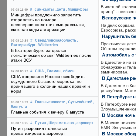
В частной колле
#
сим-карты
, дети
, Минцифры
07.08 11:49
принц" - неизвес
Минцифры предложило запретить
Белорусские п
отправлять на номера
несовершеннолетних смс-рассылки,
На днях сорвана 
включая коды авторизации
Евросоюза, расск
Нарушитель бе
#
Свердловскаяобласть
,
07.08 10:39
Практически дете
Екатеринбург
, Wildberries
Об этом журналис
В Екатеринбурге загорелся
Автомобиль с 
логистический объект Wildberries после
атаки ВСУ
В Дагестане на в
обнаружены тела
#
США
, Гилман
, обмен
заминирован.
07.08 09:27
США попросили Россию освободить
В Дагестане р
осужденного бывшего морпеха, не
В Дагестане в К
принявшего в колонии наших правил и
республике Магом
норм
В Петербурге н
#
Главныеновости
, Сутьсобытий
,
06.08 18:33
В Петербурге неи
6августа
Злоумышленники о
Главные события к вечеру 6 августа
В Москве ночь
В Москве неизвес
#
Путин
, Шереметьево
, аэропорт
06.08 18:25
БМВ. Злоумышлен
Путин разрешил полностью
приватизировать аэропорт
В Москве обок