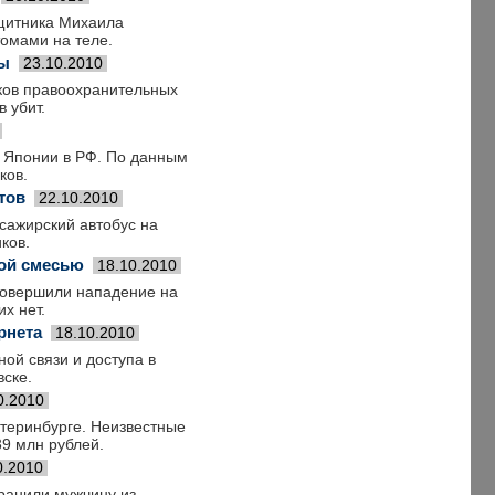
ащитника Михаила
омами на теле.
ны
23.10.2010
ков правоохранительных
 убит.
а Японии в РФ. По данным
ков.
тов
22.10.2010
сажирский автобус на
ков.
ной смесью
18.10.2010
совершили нападение на
х нет.
рнета
18.10.2010
ой связи и доступа в
вске.
0.2010
теринбурге. Неизвестные
39 млн рублей.
0.2010
 ранили мужчину из