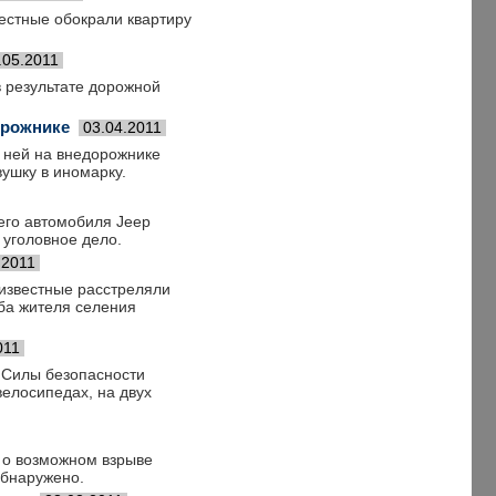
естные обокрали квартиру
.05.2011
в результате дорожной
орожнике
03.04.2011
 ней на внедорожнике
вушку в иномарку.
него автомобиля Jeep
 уголовное дело.
.2011
еизвестные расстреляли
оба жителя селения
011
 Силы безопасности
велосипедах, на двух
 о возможном взрыве
обнаружено.