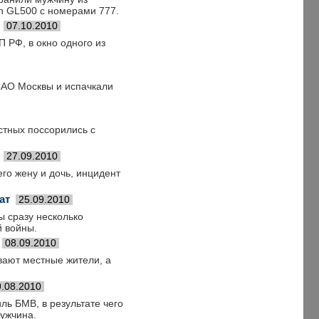
n GL500 с номерами 777.
07.10.2010
 РФ, в окно одного из
САО Москвы и испачкали
стных поссорились с
27.09.2010
го жену и дочь, инцидент
ат
25.09.2010
ы сразу несколько
й войны.
08.09.2010
вают местные жители, а
9.08.2010
ль БМВ, в результате чего
мужчина.