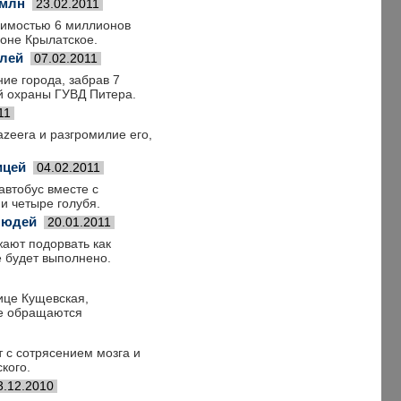
 млн
23.02.2011
тоимостью 6 миллионов
оне Крылатское.
блей
07.02.2011
ие города, забрав 7
й охраны ГУВД Питера.
11
azeera и разгромилие его,
ицей
04.02.2011
автобус вместе с
и четыре голубя.
 людей
20.01.2011
жают подорвать как
е будет выполнено.
ице Кущевская,
не обращаются
 с сотрясением мозга и
кого.
3.12.2010