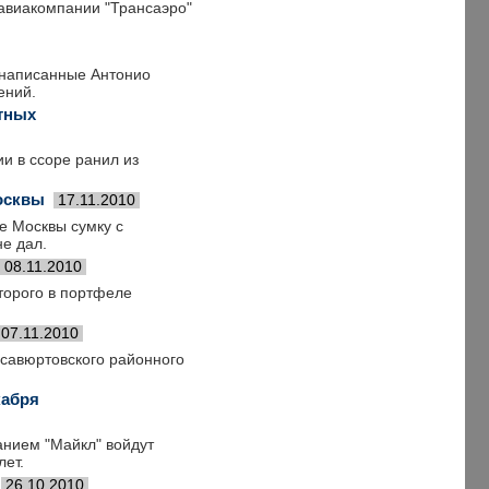
 авиакомпании "Трансаэро"
 написанные Антонио
ений.
тных
и в ссоре ранил из
осквы
17.11.2010
е Москвы сумку с
не дал.
08.11.2010
торого в портфеле
07.11.2010
асавюртовского районного
кабря
анием "Майкл" войдут
лет.
26.10.2010