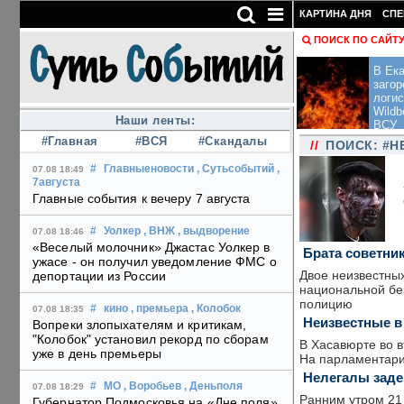
КАРТИНА ДНЯ
СПЕ
ПОИСК ПО САЙТ
В Ека
загор
логис
Wildb
Наши ленты:
ВСУ
#Главная
#ВСЯ
#Скандалы
//
ПОИСК: #
#
Главныеновости
, Сутьсобытий
,
07.08 18:49
7августа
Главные события к вечеру 7 августа
#
Уолкер
, ВНЖ
, выдворение
07.08 18:46
«Веселый молочник» Джастас Уолкер в
Брата советни
ужасе - он получил уведомление ФМС о
Двое неизвестных
депортации из России
национальной бе
полицию
#
кино
, премьера
, Колобок
07.08 18:35
Неизвестные в 
Вопреки злопыхателям и критикам,
"Колобок" установил рекорд по сборам
В Хасавюрте во 
уже в день премьеры
На парламентария
Нелегалы заде
#
МО
, Воробьев
, Деньполя
07.08 18:29
Ранним утром 21
Губернатор Подмосковья на «Дне поля»