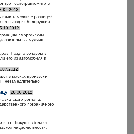
центре Госпогранкомитета
3.02.2013
никами таможни с разницей
е на выезд из Белоруссии
5.10.2012
формацию сморгонским
одозрительных мужчин.
аров. Поздно вечером в
ли его из автомобиля и
5.07.2012
век в масках произвели
 ЧП незамедлительно
ицу
28.06.2012
-азиатского региона.
дарственного пограничного
в н.п. Бакуны в 5 км от
азской национальности.