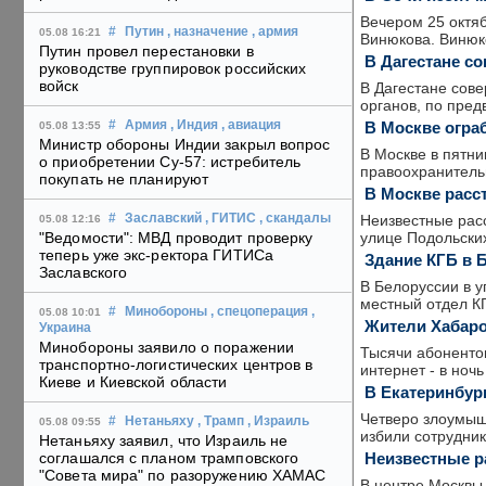
Вечером 25 октя
#
Путин
, назначение
, армия
05.08 16:21
Винюкова. Винюк
Путин провел перестановки в
В Дагестане с
руководстве группировок российских
войск
В Дагестане сов
органов, по пред
В Москве огра
#
Армия
, Индия
, авиация
05.08 13:55
Министр обороны Индии закрыл вопрос
В Москве в пятни
о приобретении Су-57: истребитель
правоохранитель
покупать не планируют
В Москве расс
Неизвестные расс
#
Заславский
, ГИТИС
, скандалы
05.08 12:16
улице Подольских
"Ведомости": МВД проводит проверку
теперь уже экс-ректора ГИТИСа
Здание КГБ в 
Заславского
В Белоруссии в 
местный отдел КГ
#
Минобороны
, спецоперация
,
05.08 10:01
Жители Хабаро
Украина
Минобороны заявило о поражении
Тысячи абонентов
транспортно-логистических центров в
интернет - в ноч
Киеве и Киевской области
В Екатеринбург
Четверо злоумыш
#
Нетаньяху
, Трамп
, Израиль
05.08 09:55
избили сотрудник
Нетаньяху заявил, что Израиль не
Неизвестные р
соглашался с планом трамповского
"Совета мира" по разоружению ХАМАС
В центре Москвы 