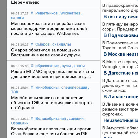
Шереметьево
В правоохраните
генерального ди
#
Решетников
, Wildberries
,
06.08 17:27
В пятницу веч
налоги
Минэкономразвития прорабатывает
В пятницу вечеро
меры поддержки предпринимателей
ссоры. Предварит
после атак на склады Wildberries
В Подмосковье
В Подмосковье н
#
Омаров
, скандалы
06.08 16:27
Toyota Land Crui
Омаров обратился за помощью к
В Москве неиз
Бастрыкину в деле своей супруги
В Москве в среду
Wrangler, которы
#
образование
, вузы
, квоты
06.08 15:33
Ректор МГИМО предложил ввести квоты
В Дагестане н
для олимпиадников при приеме в вузы
В Дагестане в с
двоих мужчин, ко
#
минобороны
, спецоперация
,
06.08 15:04
скончались.
ТЭК
В Ливане воор
Минобороны заявило о поражении
объектов ТЭК и логистических центров
В Ливане в доли
на Украине
разыскивают прес
фургонах.
#
Великобритания
, санкции
,
06.08 13:18
Неизвестные з
Озонбанк
В Амурской обла
Великобритания ввела санкции против
центральной тел
Озон банка и еще пяти банков из РФ