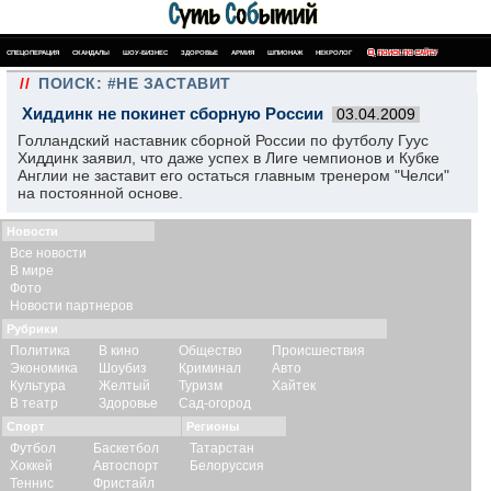
СПЕЦОПЕРАЦИЯ
СКАНДАЛЫ
ШОУ-БИЗНЕС
ЗДОРОВЬЕ
АРМИЯ
ШПИОНАЖ
НЕКРОЛОГ
ПОИСК ПО САЙТУ
//
ПОИСК: #НЕ ЗАСТАВИТ
Хиддинк не покинет сборную России
03.04.2009
Голландский наставник сборной России по футболу Гуус
Хиддинк заявил, что даже успех в Лиге чемпионов и Кубке
Англии не заставит его остаться главным тренером "Челси"
на постоянной основе.
Новости
Все новости
В мире
Фото
Новости партнеров
Рубрики
Политика
В кино
Общество
Происшествия
Экономика
Шоубиз
Криминал
Авто
Культура
Желтый
Туризм
Хайтек
В театр
Здоровье
Сад-огород
Спорт
Регионы
Футбол
Баскетбол
Татарстан
Хоккей
Автоспорт
Белоруссия
Теннис
Фристайл