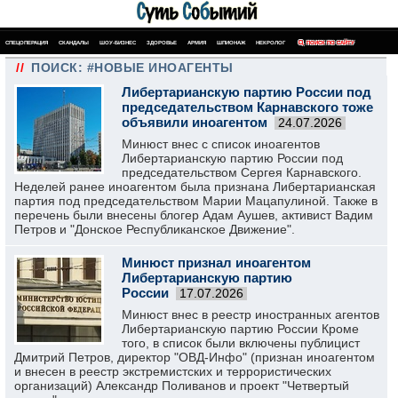
СПЕЦОПЕРАЦИЯ
СКАНДАЛЫ
ШОУ-БИЗНЕС
ЗДОРОВЬЕ
АРМИЯ
ШПИОНАЖ
НЕКРОЛОГ
ПОИСК ПО САЙТУ
//
ПОИСК: #НОВЫЕ ИНОАГЕНТЫ
Либертарианскую партию России под
председательством Карнавского тоже
объявили иноагентом
24.07.2026
Минюст внес с список иноагентов
Либертарианскую партию России под
председательством Сергея Карнавского.
Неделей ранее иноагентом была признана Либертарианская
партия под председательством Марии Мацапулиной. Также в
перечень были внесены блогер Адам Аушев, активист Вадим
Петров и "Донское Республиканское Движение".
Минюст признал иноагентом
Либертарианскую партию
России
17.07.2026
Минюст внес в реестр иностранных агентов
Либертарианскую партию России Кроме
того, в список были включены публицист
Дмитрий Петров, директор "ОВД-Инфо" (признан иноагентом
и внесен в реестр экстремистских и террористических
организаций) Александр Поливанов и проект "Четвертый