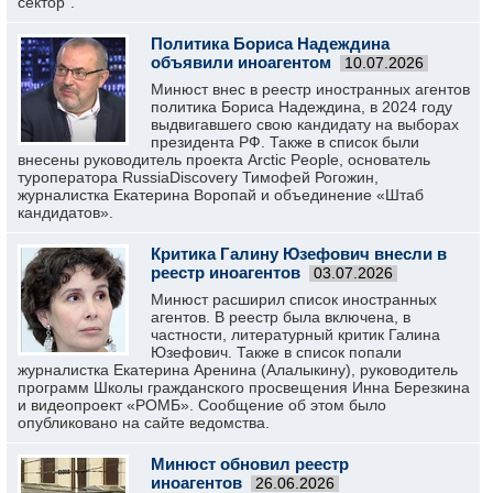
сектор".
Политика Бориса Надеждина
объявили иноагентом
10.07.2026
Минюст внес в реестр иностранных агентов
политика Бориса Надеждина, в 2024 году
выдвигавшего свою кандидату на выборах
президента РФ. Также в список были
внесены руководитель проекта Arctic People, основатель
туроператора RussiaDiscovery Тимофей Рогожин,
журналистка Екатерина Воропай и объединение «Штаб
кандидатов».
Критика Галину Юзефович внесли в
реестр иноагентов
03.07.2026
Минюст расширил список иностранных
агентов. В реестр была включена, в
частности, литературный критик Галина
Юзефович. Также в список попали
журналистка Екатерина Аренина (Алалыкину), руководитель
программ Школы гражданского просвещения Инна Березкина
и видеопроект «РОМБ». Сообщение об этом было
опубликовано на сайте ведомства.
Минюст обновил реестр
иноагентов
26.06.2026