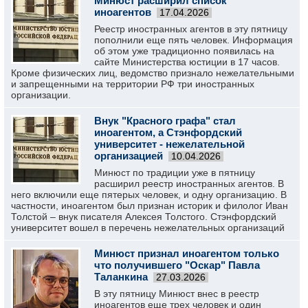
Минюст расширил список
иноагентов
17.04.2026
Реестр иностранных агентов в эту пятницу
пополнили еще пять человек. Информация
об этом уже традиционно появилась на
сайте Министерства юстиции в 17 часов.
Кроме физических лиц, ведомство признало нежелательными
и запрещенными на территории РФ три иностранных
организации.
Внук "Красного графа" стал
иноагентом, а Стэнфордский
университет - нежелательной
организацией
10.04.2026
Минюст по традиции уже в пятницу
расширил реестр иностранных агентов. В
него включили еще пятерых человек, и одну организацию. В
частности, иноагентом был признан историк и филолог Иван
Толстой – внук писателя Алексея Толстого. Стэнфордский
университет вошел в перечень нежелательных организаций
Минюст признал иноагентом только
что получившего "Оскар" Павла
Таланкина
27.03.2026
В эту пятницу Минюст внес в реестр
иноагентов еще трех человек и один