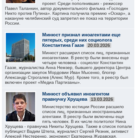
проект. Среди пополнивших - режиссер
Павел Таланкин, автор документального фильма «Господин
Никто против Путина». Картина получила премию «Оскар», а
накануне челябинский суд запретил ее показ на территории
России.
Минюст признал иноагентами еще
пятерых, среди них социолога
Константина Гаазе
20.03.2026
Минюст расширил список лиц, признанных
иноагентами. В реестр были внесены еще
четыре человека - социолог Константин
Гаазе, журналистка Анна Немзер, бывшего директора Центра
организации закупок Мордовии Иван Мысенко, блогер
Александр Строгалев (Алекс Мур). Кроме того, в реестр был
включен проект «Медиа Партизаны».
Минюст объявил иноагентом
правнучку Хрущева
13.03.2026
Министерство юстиции России расшило
список лиц, признанных иностранными
агентами. В реестр были включены еще
пять человек. В их числе политолог Нина
Хрущева - правнучка Никиты Хрущева. Также в список попали
публицист Вадим Штепа, журналист Сергей Резник, активист
Алексей Нестеренко, экономист Екатерина Журавская.