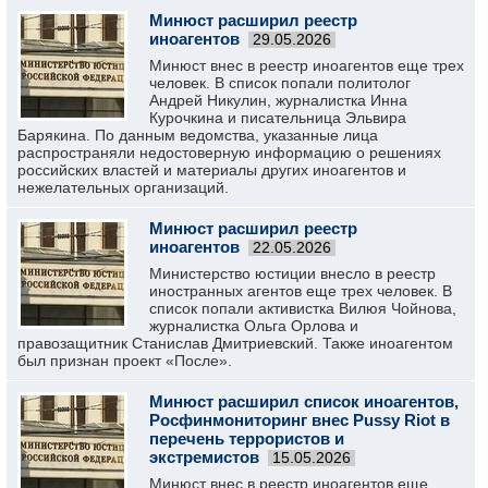
Минюст расширил реестр
иноагентов
29.05.2026
Минюст внес в реестр иноагентов еще трех
человек. В список попали политолог
Андрей Никулин, журналистка Инна
Курочкина и писательница Эльвира
Барякина. По данным ведомства, указанные лица
распространяли недостоверную информацию о решениях
российских властей и материалы других иноагентов и
нежелательных организаций.
Минюст расширил реестр
иноагентов
22.05.2026
Министерство юстиции внесло в реестр
иностранных агентов еще трех человек. В
список попали активистка Вилюя Чойнова,
журналистка Ольга Орлова и
правозащитник Станислав Дмитриевский. Также иноагентом
был признан проект «После».
Минюст расширил список иноагентов,
Росфинмониторинг внес Pussy Riot в
перечень террористов и
экстремистов
15.05.2026
Минюст внес в реестр иноагентов еще