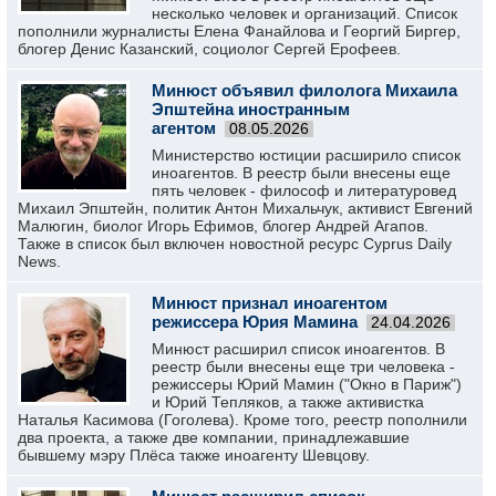
несколько человек и организаций. Список
пополнили журналисты Елена Фанайлова и Георгий Биргер,
блогер Денис Казанский, социолог Сергей Ерофеев.
Минюст объявил филолога Михаила
Эпштейна иностранным
агентом
08.05.2026
Министерство юстиции расширило список
иноагентов. В реестр были внесены еще
пять человек - философ и литературовед
Михаил Эпштейн, политик Антон Михальчук, активист Евгений
Малюгин, биолог Игорь Ефимов, блогер Андрей Агапов.
Также в список был включен новостной ресурс Cyprus Daily
News.
Минюст признал иноагентом
режиссера Юрия Мамина
24.04.2026
Минюст расширил список иноагентов. В
реестр были внесены еще три человека -
режиссеры Юрий Мамин ("Окно в Париж")
и Юрий Тепляков, а также активистка
Наталья Касимова (Гоголева). Кроме того, реестр пополнили
два проекта, а также две компании, принадлежавшие
бывшему мэру Плёса также иноагенту Шевцову.