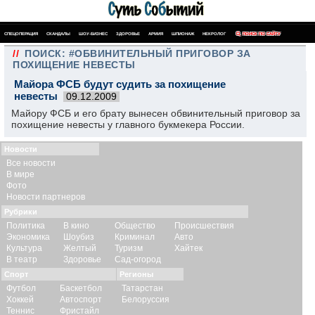
СПЕЦОПЕРАЦИЯ
СКАНДАЛЫ
ШОУ-БИЗНЕС
ЗДОРОВЬЕ
АРМИЯ
ШПИОНАЖ
НЕКРОЛОГ
ПОИСК ПО САЙТУ
//
ПОИСК: #ОБВИНИТЕЛЬНЫЙ ПРИГОВОР ЗА
ПОХИЩЕНИЕ НЕВЕСТЫ
Майора ФСБ будут судить за похищение
невесты
09.12.2009
Майору ФСБ и его брату вынесен обвинительный приговор за
похищение невесты у главного букмекера России.
Новости
Все новости
В мире
Фото
Новости партнеров
Рубрики
Политика
В кино
Общество
Происшествия
Экономика
Шоубиз
Криминал
Авто
Культура
Желтый
Туризм
Хайтек
В театр
Здоровье
Сад-огород
Спорт
Регионы
Футбол
Баскетбол
Татарстан
Хоккей
Автоспорт
Белоруссия
Теннис
Фристайл