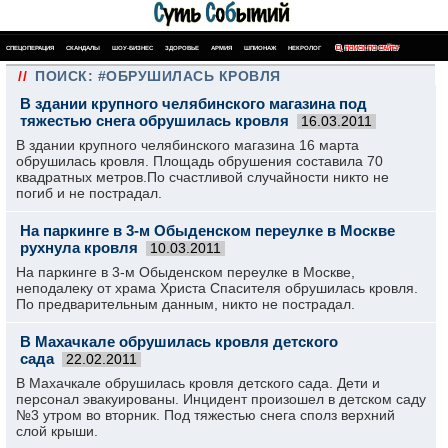
СПЕЦОПЕРАЦИЯ
СКАНДАЛЫ
ШОУ-БИЗНЕС
ЗДОРОВЬЕ
АРМИЯ
ШПИОНАЖ
НЕКРОЛОГ
ПОИСК ПО САЙТУ
//
ПОИСК: #ОБРУШИЛАСЬ КРОВЛЯ
В здании крупного челябинского магазина под
тяжестью снега обрушилась кровля
16.03.2011
В здании крупного челябинского магазина 16 марта
обрушилась кровля. Площадь обрушения составила 70
квадратных метров.По счастливой случайности никто не
погиб и не пострадал.
На паркинге в 3-м Обыденском переулке в Москве
рухнула кровля
10.03.2011
На паркинге в 3-м Обыденском переулке в Москве,
неподалеку от храма Христа Спасителя обрушилась кровля.
По предварительным данным, никто не пострадал.
В Махачкале обрушилась кровля детского
сада
22.02.2011
В Махачкале обрушилась кровля детского сада. Дети и
персонал эвакуированы. Инцидент произошел в детском саду
№3 утром во вторник. Под тяжестью снега сполз верхний
слой крыши.