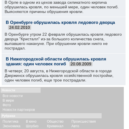
В Орле в одном из цехов завода силикатного кирпича
обрушилась кровля, по меньшей мере, один человек погиб.
Выясняются причины обрушения кровли.
В Оренбурге обрушилась кровля ледового дворца
24.02.2010
В Оренбурге утром 22 февраля обрушилась кровля ледового
дворца "Кристалл" из-за большого количества снега,
выпавшего накануне. При обрушении кровли никто не
пострадал.
В Нижегородской области обрушилась кровля
здания: один человек погиб
20.08.2009
В четверг, 20 августа, в Нижегородской области в городе
Дзержинск обрушилась кровля хозяйственной постройки,
один человек погиб, еще трое пострадали.
Новости
Все новости
В мире
Фото
Новости партнеров
Рубрики
Политика
В кино
Общество
Происшествия
Экономика
Шоубиз
Криминал
Авто