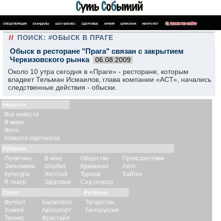
СПЕЦОПЕРАЦИЯ
СКАНДАЛЫ
ШОУ-БИЗНЕС
ЗДОРОВЬЕ
АРМИЯ
ШПИОНАЖ
НЕКРОЛОГ
ПОИСК ПО САЙТУ
//
ПОИСК: #ОБЫСК В ПРАГЕ
Обыск в ресторане "Прага" связан с закрытием
Черкизовского рынка
06.08.2009
Около 10 утра сегодня в «Праге» - ресторане, которым
владеет Тельман Исмаилов, глава компании «АСТ», начались
следственные действия - обыски.
Новости
Все новости
В мире
Фото
Новости партнеров
Рубрики
Политика
В кино
Общество
Происшествия
Экономика
Шоубиз
Криминал
Авто
Культура
Желтый
Туризм
Хайтек
В театр
Здоровье
Сад-огород
Спорт
Регионы
Футбол
Баскетбол
Татарстан
Хоккей
Автоспорт
Белоруссия
Теннис
Фристайл