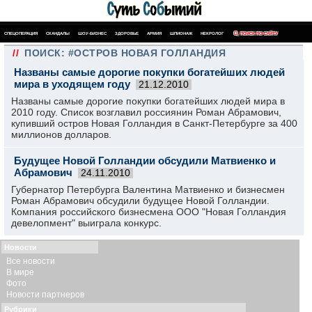
СПЕЦОПЕРАЦИЯ
СКАНДАЛЫ
ШОУ-БИЗНЕС
ЗДОРОВЬЕ
АРМИЯ
ШПИОНАЖ
НЕКРОЛОГ
ПОИСК ПО САЙТУ
//
ПОИСК: #ОСТРОВ НОВАЯ ГОЛЛАНДИЯ
Названы самые дорогие покупки богатейших людей
мира в уходящем году
21.12.2010
Названы самые дорогие покупки богатейших людей мира в
2010 году. Список возглавил россиянин Роман Абрамович,
купивший остров Новая Голландия в Санкт-Петербурге за 400
миллионов долларов.
Будущее Новой Голландии обсудили Матвиенко и
Абрамович
24.11.2010
Губернатор Петербурга Валентина Матвиенко и бизнесмен
Роман Абрамович обсудили будущее Новой Голландии.
Компания российского бизнесмена ООО "Новая Голландия
девелопмент" выиграла конкурс.
Новости
Все новости
В мире
Фото
Новости партнеров
Рубрики