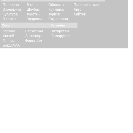
Политика
В кино
Общество
Происшествия
Экономика
Шоубиз
Криминал
Авто
Культура
Желтый
Туризм
Хайтек
В театр
Здоровье
Сад-огород
Спорт
Регионы
Футбол
Баскетбол
Татарстан
Хоккей
Автоспорт
Белоруссия
Теннис
Фристайл
Бокс/ММА