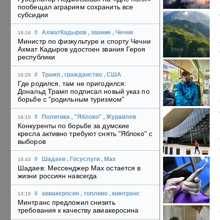
пообещал аграриям сохранить все
субсидии
#
АхматКадыров
, звание
, Чечня
18:16
Министр по физкультуре и спорту Чечни
Ахмат Кадыров удостоен звания Героя
республики
#
Трамп
, гражданство
, США
16:29
Где родился, там не пригодился:
Дональд Трамп подписал новый указ по
борьбе с "родильным туризмом"
#
Политика
, "Яблоко"
, Журавлев
16:15
Конкуренты по борьбе за думские
кресла активно требуют снять "Яблоко" с
выборов
#
Шадаев
, Госуслуги
, Max
15:43
Шадаев: Мессенджер Max остается в
жизни россиян навсегда
#
авиакеросин
, топливо
, минтранс
13:19
Минтранс предложил снизить
требования к качеству авиакеросина