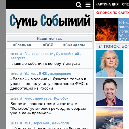
КАРТИНА ДНЯ
СПЕ
ПОИСК ПО САЙТ
В Ека
загор
логис
Wildb
Наши ленты:
ВСУ
#Главная
#ВСЯ
#Скандалы
//
ПОИСК: #О
#
Главныеновости
, Сутьсобытий
,
18:49
7августа
Главные события к вечеру 7 августа
#
Уолкер
, ВНЖ
, выдворение
18:46
«Веселый молочник» Джастас Уолкер в
ужасе - он получил уведомление ФМС о
депортации из России
#
кино
, премьера
, Колобок
18:35
Вопреки злопыхателям и критикам,
"Колобок" установил рекорд по сборам
уже в день премьеры
#
МО
, Воробьев
, Деньполя
18:29
Губернатор Подмосковья на «Дне поля»