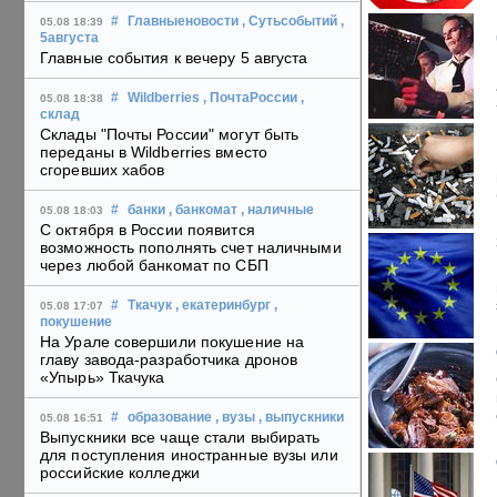
#
Главныеновости
, Сутьсобытий
,
05.08 18:39
5августа
Главные события к вечеру 5 августа
#
Wildberries
, ПочтаРоссии
,
05.08 18:38
склад
Склады "Почты России" могут быть
переданы в Wildberries вместо
сгоревших хабов
#
банки
, банкомат
, наличные
05.08 18:03
С октября в России появится
возможность пополнять счет наличными
через любой банкомат по СБП
#
Ткачук
, екатеринбург
,
05.08 17:07
покушение
На Урале совершили покушение на
главу завода-разработчика дронов
«Упырь» Ткачука
#
образование
, вузы
, выпускники
05.08 16:51
Выпускники все чаще стали выбирать
для поступления иностранные вузы или
российские колледжи