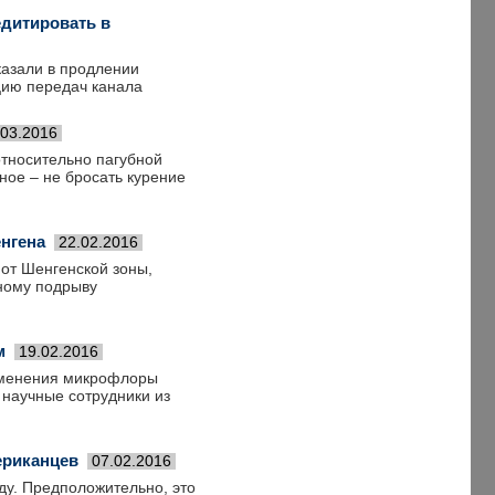
едитировать в
азали в продлении
цию передач канала
.03.2016
относительно пагубной
вное – не бросать курение
енгена
22.02.2016
 от Шенгенской зоны,
ьному подрыву
м
19.02.2016
изменения микрофлоры
 научные сотрудники из
ериканцев
07.02.2016
ду. Предположительно, это