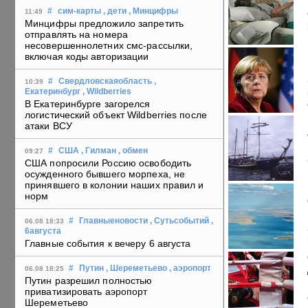
#
сим-карты
, дети
, Минцифры
11:49
Минцифры предложило запретить
отправлять на номера
несовершеннолетних смс-рассылки,
включая коды авторизации
#
Свердловскаяобласть
,
10:39
Екатеринбург
, Wildberries
В Екатеринбурге загорелся
логистический объект Wildberries после
атаки ВСУ
#
США
, Гилман
, обмен
09:27
США попросили Россию освободить
осужденного бывшего морпеха, не
принявшего в колонии наших правил и
норм
#
Главныеновости
, Сутьсобытий
,
06.08 18:33
6августа
Главные события к вечеру 6 августа
#
Путин
, Шереметьево
, аэропорт
06.08 18:25
Путин разрешил полностью
приватизировать аэропорт
Шереметьево