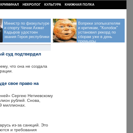
КРИМИНАЛ
НЕКРОЛОГ
КУЛЬТУРА
КНИЖНАЯ ПОЛКА
Министр по физкультуре
Вопреки злопыхателям
и спорту Чечни Ахмат
и критикам, "Колобок"
Кадыров удостоен
установил рекорд по
звания Героя республики
сборам уже в день
премьеры
ый суд подтвердил
ему, что она не создала
трации.
уде свое право на
меней» Сергею Нетиевскому
ллион рублей. Снова,
 9 миллионах.
русь из-за санкций. Это
ются и требования