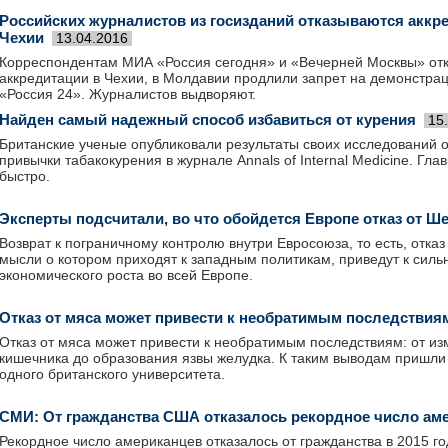
Российских журналистов из госизданий отказываются аккр
Чехии
13.04.2016
Корреспондентам МИА «Россия сегодня» и «Вечерней Москвы» отк
аккредитации в Чехии, в Молдавии продлили запрет на демонстра
«Россия 24». Журналистов выдворяют.
Найден самый надежный способ избавиться от курения
15
Британские ученые опубликовали результаты своих исследований 
привычки табакокурения в журнале Annals of Internal Medicine. Гла
быстро.
Эксперты подсчитали, во что обойдется Европе отказ от Ш
Возврат к пограничному контролю внутри Евросоюза, то есть, отказ
мысли о котором приходят к западным политикам, приведут к сил
экономического роста во всей Европе.
Отказ от мяса может привести к необратимым последствия
Отказ от мяса может привести к необратимым последствиям: от 
кишечника до образования язвы желудка. К таким выводам пришли
одного британского университета.
СМИ: От гражданства США отказалось рекордное число ам
Рекордное число американцев отказалось от гражданства в 2015 го