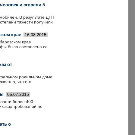
человек и сгорели 5
омобилей. В результате ДТП
 степени тяжести получили
ском крае
16.08.2015
абаровском крае
офы была составлена со
аз от
нтральном родильном доме
вестно, что его
ды
05.07.2015
бласти более 400
никаких требований не
ать о