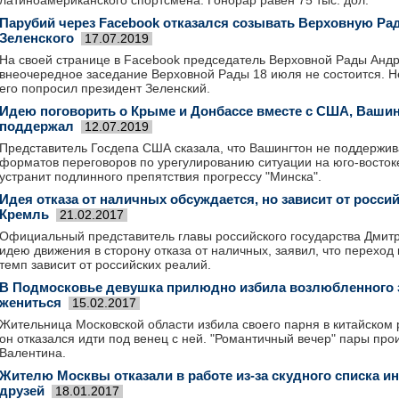
латиноамериканского спортсмена. Гонорар равен 75 тыс. дол.
Парубий через Facebook отказался созывать Верховную Ра
Зеленского
17.07.2019
На своей странице в Facebook председатель Верховной Рады Андр
внеочередное заседание Верховной Рады 18 июля не состоится. Не
его попросил президент Зеленский.
Идею поговорить о Крыме и Донбассе вместе с США, Вашин
поддержал
12.07.2019
Представитель Госдепа США сказала, что Вашингтон не поддержи
форматов переговоров по урегулированию ситуации на юго-восток
устранит подлинного препятствия прогрессу "Минска".
Идея отказа от наличных обсуждается, но зависит от россий
Кремль
21.02.2017
Официальный представитель главы российского государства Дмит
идею движения в сторону отказа от наличных, заявил, что переход 
темп зависит от российских реалий.
В Подмосковье девушка прилюдно избила возлюбленного з
жениться
15.02.2017
Жительница Московской области избила своего парня в китайском р
он отказался идти под венец с ней. "Романтичный вечер" пары про
Валентина.
Жителю Москвы отказали в работе из-за скудного списка ин
друзей
18.01.2017