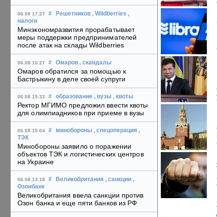
#
Решетников
, Wildberries
,
06.08 17:27
налоги
Минэкономразвития прорабатывает
меры поддержки предпринимателей
после атак на склады Wildberries
#
Омаров
, скандалы
06.08 16:27
Омаров обратился за помощью к
Бастрыкину в деле своей супруги
#
образование
, вузы
, квоты
06.08 15:33
Ректор МГИМО предложил ввести квоты
для олимпиадников при приеме в вузы
#
минобороны
, спецоперация
,
06.08 15:04
ТЭК
Минобороны заявило о поражении
объектов ТЭК и логистических центров
на Украине
#
Великобритания
, санкции
,
06.08 13:18
Озонбанк
Великобритания ввела санкции против
Озон банка и еще пяти банков из РФ