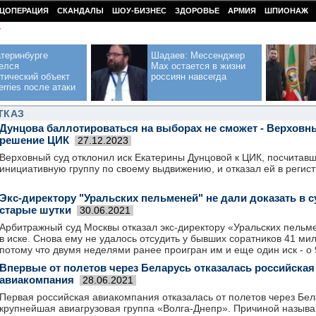
ЦОПЕРАЦИЯ
СКАНДАЛЫ
ШОУ-БИЗНЕС
ЗДОРОВЬЕ
АРМИЯ
ШПИОНАЖ
У
теринбурге
Шадаев: Мессенджер
елся
Max остается в жизни
тический объект
россиян навсегда
erries после атаки
ТКАЗ
Дунцова баллотироваться на выборах не сможет - Верховн
решение ЦИК
27.12.2023
Верховный суд отклонил иск Екатерины Дунцовой к ЦИК, посчитавш
инициативную группу по своему выдвижению, и отказал ей в регис
Экс-директору "Уральских пельменей" не дали доказать в с
старые шутки
30.06.2021
Арбитражный суд Москвы отказал экс-директору «Уральских пель
в иске. Снова ему не удалось отсудить у бывших соратников 41 ми
потому что двумя неделями ранее проигран им и еще один иск - о
Впервые от полетов через Беларусь отказалась российская
авиакомпания
28.06.2021
Первая российская авиакомпания отказалась от полетов через Бела
крупнейшая авиагрузовая группа «Волга-Днепр». Причиной называ