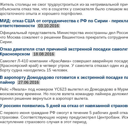
Житель столицы не смог трудоустроиться из-за нетривиальной пр
объяснила отказ тем, что в соцсетях у соискателя было слишком м
достаточного опыта и хорошего портфолио.
МИД: отказ США от сотрудничества с РФ по Сирии - перек
ответственности
03.10.2016
Официальный представитель Министерства иностранны дел Росси
что Москва сожалеет о решении Вашингтона прекратить сотруднич
Сирии.
Отказ двигателя стал причиной экстренной посадки самоле
Красноярском
18.08.2016
Самолет Л-410 компании «КрасАвиа» совершил аварийную посадк
(Красноярский край) в четверг утром. У самолета отказал один из 
борту судна находились 15 человек.
В аэропорту Домодедово готовится к экстренной посадке 
лайнер
27.06.2016
Рейс «Ямала» под номером YC623 вылетел из Домодедово в Мурма
московскому времени. Но после взлета командир лайнера доложил 
принял решение вернуться в аэропорт вылета.
У россиян появились 5 дней на отказ от навязанной страхов
С первого июня граждане РФ смогут в течение 5 рабочих дней отка
страховки. Соответствующую норму предусмотрел Центробанк. Ис
наступление страхового случая в этот период.