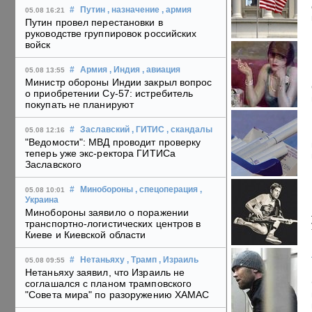
#
Путин
, назначение
, армия
05.08 16:21
Путин провел перестановки в
руководстве группировок российских
войск
#
Армия
, Индия
, авиация
05.08 13:55
Министр обороны Индии закрыл вопрос
о приобретении Су-57: истребитель
покупать не планируют
#
Заславский
, ГИТИС
, скандалы
05.08 12:16
"Ведомости": МВД проводит проверку
теперь уже экс-ректора ГИТИСа
Заславского
#
Минобороны
, спецоперация
,
05.08 10:01
Украина
Минобороны заявило о поражении
транспортно-логистических центров в
Киеве и Киевской области
#
Нетаньяху
, Трамп
, Израиль
05.08 09:55
Нетаньяху заявил, что Израиль не
соглашался с планом трамповского
"Совета мира" по разоружению ХАМАС