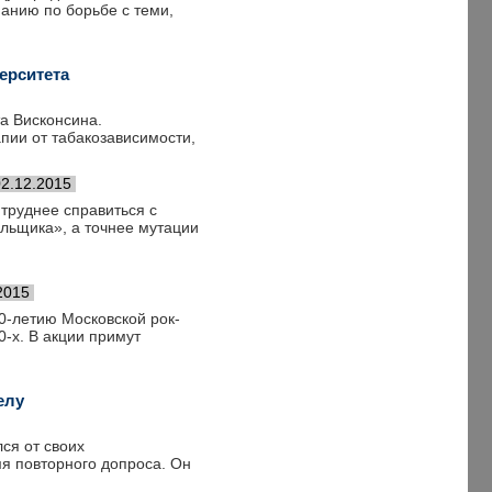
панию по борьбе с теми,
ерситета
та Висконсина.
пии от табакозависимости,
02.12.2015
труднее справиться с
ильщика», а точнее мутации
2015
0-летию Московской рок-
-х. В акции примут
елу
ся от своих
я повторного допроса. Он