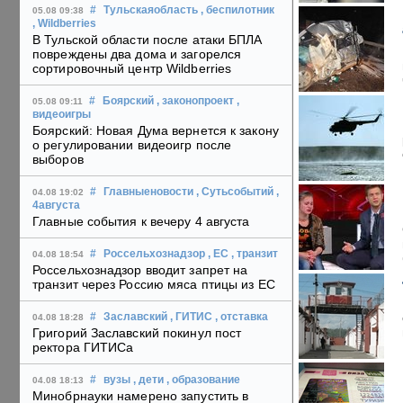
#
Тульскаяобласть
, беспилотник
05.08 09:38
, Wildberries
В Тульской области после атаки БПЛА
повреждены два дома и загорелся
сортировочный центр Wildberries
#
Боярский
, законопроект
,
05.08 09:11
видеоигры
Боярский: Новая Дума вернется к закону
о регулировании видеоигр после
выборов
#
Главныеновости
, Сутьсобытий
,
04.08 19:02
4августа
Главные события к вечеру 4 августа
#
Россельхознадзор
, ЕС
, транзит
04.08 18:54
Россельхознадзор вводит запрет на
транзит через Россию мяса птицы из ЕС
#
Заславский
, ГИТИС
, отставка
04.08 18:28
Григорий Заславский покинул пост
ректора ГИТИСа
#
вузы
, дети
, образование
04.08 18:13
Минобрнауки намерено запустить в