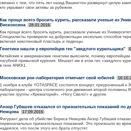
связано с тем, что пять лет назад Вашингтон развернул целую кам
кто укрывает свои активы за рубежом.
Как проще всего бросить курить, рассказали ученые из Унив
Висконсина
28.01.2016
Как проще всего бросить курить, рассказали ученые из Университе
Специалисты проверили на добровольцах несколько способов тера
включая никотиновый пластырь и леденцы.
Генетики нашли у европейцев ген "заядлого курильщика"
Китайские и американские генетики выяснили, почему европейцам 
пагубной привычкой курения. Мешает им в этом ген «заядлого кур
в гене ANKK1.
Московская рок-лаборатория отмечает свой юбилей
16.10.
1 ноября в клубе YOTASPACE состоится концерт, приуроченный к 3
лаборатории - центра столичного рок-движения второй половины 80
участие группы «Крематорий», «Ногу Свело!» и другие.
Анзор Губашев отказался от признательных показаний по д
Немцова
17.09.2015
Фигурант дела об убийстве Бориса Немцова Анзор Губашев отказал
первоначальных признательных показаний. Это произошло во врем
надеялся, что после этого его брата отпустят.