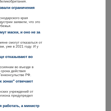
Великобритания.
азвали ограничения
снодарского края
устрии заявили, что это
убежья.
ут маски, и оно не за
яне смогут отказаться от
м, уже в 2021 году. И у
ще отказывают во
ссиянам во въезде в
 срока действия
Генконсульстве РФ.
ых зонах" отвечают
нских учреждений от
егиона предупредил
 работать, а министр