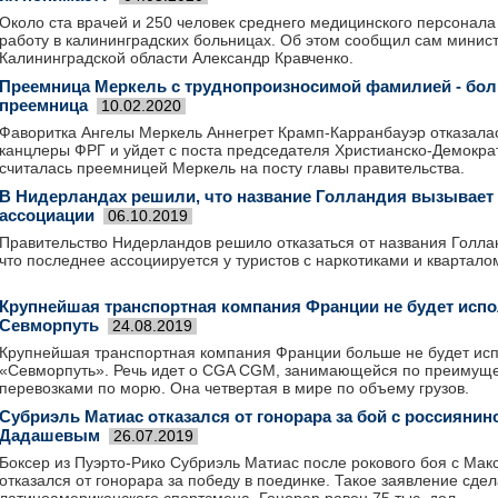
Около ста врачей и 250 человек среднего медицинского персонала
работу в калининградских больницах. Об этом сообщил сам минис
Калининградской области Александр Кравченко.
Преемница Меркель с труднопроизносимой фамилией - бол
преемница
10.02.2020
Фаворитка Ангелы Меркель Аннегрет Крамп-Карранбауэр отказалас
канцлеры ФРГ и уйдет с поста председателя Христианско-Демократ
считалась преемницей Меркель на посту главы правительства.
В Нидерландах решили, что название Голландия вызывает
ассоциации
06.10.2019
Правительство Нидерландов решило отказаться от названия Голла
что последнее ассоциируется у туристов с наркотиками и квартал
Крупнейшая транспортная компания Франции не будет исп
Севморпуть
24.08.2019
Крупнейшая транспортная компания Франции больше не будет исп
«Севморпуть». Речь идет о CGA CGM, занимающейся по преимущ
перевозками по морю. Она четвертая в мире по объему грузов.
Субриэль Матиас отказался от гонорара за бой с россияни
Дадашевым
26.07.2019
Боксер из Пуэрто-Рико Субриэль Матиас после рокового боя с М
отказался от гонорара за победу в поединке. Такое заявление сде