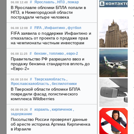
#
Ярославль
, НПЗ
, пожар
06.08 12:48
В Ярославле обломки БПЛА попали в
НПЗ, в Нижегородской области
пострадали четыре человека
#
FIFA
, Инфантино
, футбол
06.08 12:08
FIFA заявила о поддержке Инфантино и
отказалась от проекта о продаже прав
на чемпионаты частным инвесторам
#
бензин
, топливо
, евро-2
06.08 11:25
Правительство РФ разрешило ввоз и
продажу бензина стандартов вплоть до
«Евро-2»
#
Тверскаяобласть
,
06.08 10:04
Ярославскаяобласть
, беспилотники
В Тверской области обломки БПЛА
повредили фасад логистического
комплекса Wildberries
#
израиль
, кирпиченок
,
06.08 09:26
задержание
Посольство России проверяет данные
об аресте историка Артема Кирпиченка
в Израиле