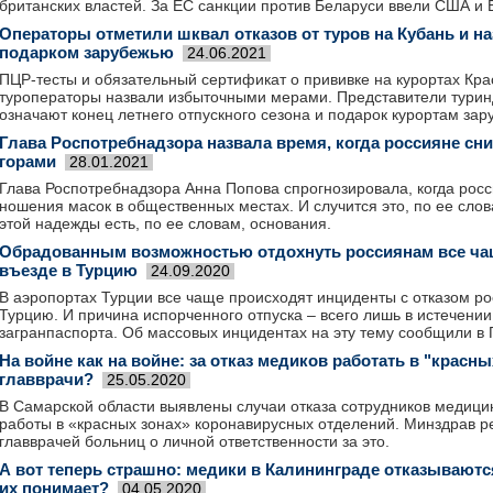
британских властей. За ЕС санкции против Беларуси ввели США и 
Операторы отметили шквал отказов от туров на Кубань и н
подарком зарубежью
24.06.2021
ПЦР-тесты и обязательный сертификат о прививке на курортах Кра
туроператоры назвали избыточными мерами. Представители туринд
означают конец летнего отпускного сезона и подарок курортам зар
Глава Роспотребнадзора назвала время, когда россияне сним
горами
28.01.2021
Глава Роспотребнадзора Анна Попова спрогнозировала, когда росси
ношения масок в общественных местах. И случится это, по ее слова
этой надежды есть, по ее словам, основания.
Обрадованным возможностью отдохнуть россиянам все ча
въезде в Турцию
24.09.2020
В аэропортах Турции все чаще происходят инциденты с отказом ро
Турцию. И причина испорченного отпуска – всего лишь в истечении
загранпаспорта. Об массовых инцидентах на эту тему сообщили в 
На войне как на войне: за отказ медиков работать в "красн
главврачи?
25.05.2020
В Самарской области выявлены случаи отказа сотрудников медици
работы в «красных зонах» коронавирусных отделений. Минздрав р
главврачей больниц о личной ответственности за это.
А вот теперь страшно: медики в Калининграде отказываются
их понимает?
04.05.2020