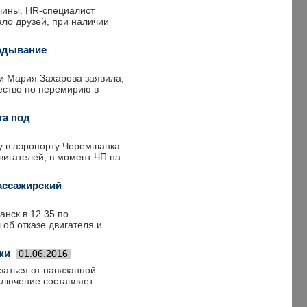
ичины. HR-специалист
ало друзей, при наличии
ладывание
и Мария Захарова заявила,
ество по перемирию в
та под
у в аэропорту Черемшанка
двигателей, в момент ЧП на
пассажирский
нск в 12.35 по
об отказе двигателя и
ки
01.06.2016
заться от навязанной
ключение составляет