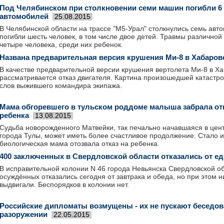
Под Челябинском при столкновении семи машин погибли 6 
автомобилей
25.08.2015
В Челябинской области на трассе "М5-Урал" столкнулись семь авт
погибли шесть человек, в том числе двое детей. Травмы различной
четыре человека, среди них ребенок.
Названа предварительная версия крушения Ми-8 в Хабаров
В качестве предварительной версии крушения вертолета Ми-8 в Х
рассматривается отказ двигателя. Картина произошедшей катастр
слов выжившего командира экипажа.
Мама обгоревшего в тульском роддоме малыша забрала отк
ребенка
13.08.2015
Судьба новорожденного Матвейки, так печально начавшаяся в це
города Тулы, может иметь более счастливое продолжение. Стало из
биологическая мама отозвала отказ на ребенка.
400 заключенных в Свердловской области отказались от е
В исправительной колонии N 46 города Невьянска Свердловской о
осуждённых отказались сегодня от завтрака и обеда, но при этом 
выдвигали. Беспорядков в колонии нет.
Российские дипломаты возмущены - их не пускают беседов
разоружении
22.05.2015