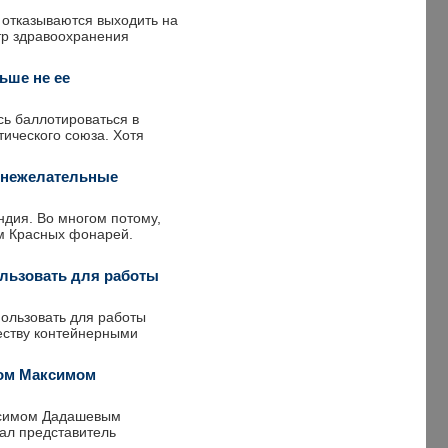
 отказываются выходить на
тр здравоохранения
ьше не ее
ь баллотироваться в
ического союза. Хотя
 нежелательные
ндия. Во многом потому,
ом Красных фонарей.
ользовать для работы
ользовать для работы
еству контейнерными
ном Максимом
аксимом Дадашевым
лал представитель