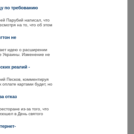
ду по требованию
ей Парубий написал, что
смотря на то, что об этом
гтон не
вает идею о расширении
е Украины. Изменение не
ских реалий -
рий Песков, комментируя
к оплате картами будет, но
а отказ
есторане из-за того, что
изошел в День святого
тернет-