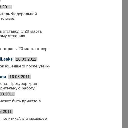
и.
3.2011
дитель Федеральной
тставке.
 отставку. С 28 марта
ному желанию.
т страны 23 марта отверг
iLeaks
20.03.2011
роизошедшего после утечки
она
16.03.2011
йона. Прокурор края
орительную работу.
03.2011
может быть принято в
3.2011
 политика", в ближайшее