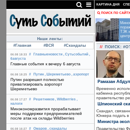
КАРТИНА ДНЯ
СПЕ
ПОИСК ПО САЙТ
Мино
пора
ТЭК и
центр
Наши ленты:
#Главная
#ВСЯ
#Скандалы
//
ПОИСК: #О
#
Главныеновости
, Сутьсобытий
,
06.08 18:33
6августа
Главные события к вечеру 6 августа
#
Путин
, Шереметьево
, аэропорт
06.08 18:25
Путин разрешил полностью
Рамазан Абдул
приватизировать аэропорт
Временно исполн
Шереметьево
кабмина республи
правительство ре
#
Решетников
, Wildberries
,
06.08 17:27
Шпионский ска
налоги
Минэкономразвития прорабатывает
Скандал, связан
меры поддержки предпринимателей
Юнкера подать в 
после атак на склады Wildberries
Министра экол
Правительство Фр
#
Омаров
, скандалы
06.08 16:27