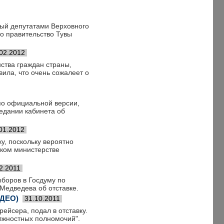
ый депутатами Верховного
то правительство Тувы
02.2012
нства граждан страны,
ила, что очень сожалеет о
по официальной версии,
седании кабинета об
01.2012
у, поскольку вероятно
ком министерстве
2.2011
ыборов в Госдуму по
Медведева об отставке.
ИДЕО)
31.10.2011
ейсера, подал в отставку.
лжностных полномочий".