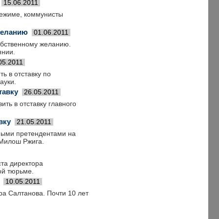
15.06.2011
режиме, коммунисты
 желанию
01.06.2011
собственному желанию.
янии.
05.2011
ь в отставку по
ауки.
тавку
26.05.2011
ить в отставку главного
вку
21.05.2011
вными претендентами на
 Милош Ржига.
ста директора
ой тюрьме.
10.05.2011
а Салтанова. Почти 10 лет