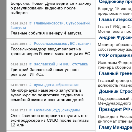
Сердюкову пре
Боярский: Новая Дума вернется к закону
о регулировании видеоигр после
В среду, 15 июня
выборов
предложили мини
Глава питерск
#
Главныеновости
, Сутьсобытий
,
04.08 19:02
Глава ГУВД по Са
4августа
Мотив такого по
Главные события к вечеру 4 августа
Андрей Фурсен
#
Россельхознадзор
, ЕС
, транзит
Министр образова
04.08 18:54
Россельхознадзор вводит запрет на
собственному жел
транзит через Россию мяса птицы из ЕС
ФХР отправила
Исполком Федерац
#
Заславский
, ГИТИС
, отставка
04.08 18:28
тренера сборной
Григорий Заславский покинул пост
Главный трене
ректора ГИТИСа
Главный тренер 
должность главн
#
вузы
, дети
, образование
04.08 18:13
Минобрнауки намерено запустить в
Доминик Строс
вузах курс по подготовке студентов к
Подозреваемый в 
семейной жизни и воспитанию детей
Международного 
Президент РФ 
#
Газманов
, суд
, скандалы
04.08 17:27
Олег Газманов попросил отпустить его
Президент Росси
экс-продюсера из СИЗО после выплаты
дипломат отвеча
12 млн
Главу Минздрав