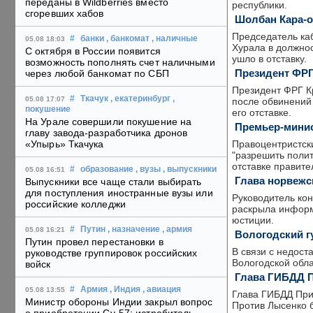
переданы в Wildberries вместо
республики.
сгоревших хабов
Шолбан Кара-о
Председатель ка
#
банки
, банкомат
, наличные
05.08 18:03
Хурала в должнос
С октября в России появится
ушло в отставку.
возможность пополнять счет наличными
Президент ФРГ 
через любой банкомат по СБП
Президент ФРГ Кр
#
Ткачук
, екатеринбург
,
05.08 17:07
после обвинений 
покушение
его отставке.
На Урале совершили покушение на
Премьер-минис
главу завода-разработчика дронов
Правоцентристск
«Упырь» Ткачука
"разрешить полит
отставке правите
#
образование
, вузы
, выпускники
05.08 16:51
Глава норвежс
Выпускники все чаще стали выбирать
для поступления иностранные вузы или
Руководитель кон
российские колледжи
раскрыла информ
юстиции.
#
Путин
, назначение
, армия
05.08 16:21
Вологодский гу
Путин провел перестановки в
В связи с недост
руководстве группировок российских
Вологодской обла
войск
Глава ГИБДД П
#
Армия
, Индия
, авиация
05.08 13:55
Глава ГИБДД Прим
Министр обороны Индии закрыл вопрос
Против Лысенко 