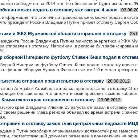
проекта госбюджета на 2014 год. Ее обязанности будет исполнять 
бянин может подать в отставку уже завтра, 4 июня
03.06.2
информация, что столичный градоначальник может подать в отстав
что президент России Владимир Путин примет отставку Сергея Собя
етики и ЖКХ Мурманской области отправлен в отставку
25.
резидента России Владимира Путина министр энергетики и ЖКХ Му
ра отправлен в отставку. Напомним, в регионе был зафиксирован 
%.
р сборной Нигерии по футболу Стивен Кеши подал в отстав
сборной Нигерии по футболу Стивен Кеши подал в отставку после 
а в финале сборную Буркина-Фасо со счетом 1:0 и стала трехкра
гызстана отправил правительство в отставку
26.08.2012
зстана Алмазбек Атамбаев отправил правительство в отставку. Эт
алиции большинства, что автоматически приводит к смене кабинет
 Камчатского края отправлено в отставку
23.08.2012
тского края Владимир Илюхин 23 августа отправил в отставку крае
 О своем решении глава региона объявил во время встречи с заме
ая.
отправил в отставку замов глав центральных ведомств МВ
адимир Путин освободил от занимаемых должностей ряд заместит
ссии, соответствующий документ размещен в понедельник на офи