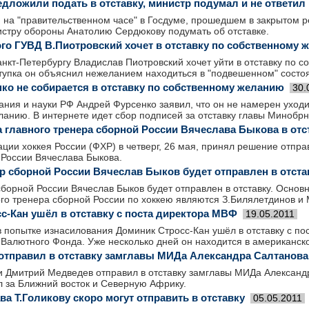
дложили подать в отставку, министр подумал и не ответил
, на "правительственном часе" в Госдуме, прошедшем в закрытом 
стру обороны Анатолию Сердюкову подумать об отставке.
ого ГУВД В.Пиотровский хочет в отставку по собственному
нкт-Петербургу Владислав Пиотровский хочет уйти в отставку по 
ступка он объяснил нежеланием находиться в "подвешенном" состо
ко не собирается в отставку по собственному желанию
30.
ния и науки РФ Андрей Фурсенко заявил, что он не намерен уходит
анию. В интернете идет сбор подписей за отставку главы Минобрн
 главного тренера сборной России Вячеслава Быкова в отс
ии хоккея России (ФХР) в четверг, 26 мая, принял решение отправ
 России Вячеслава Быкова.
р сборной России Вячеслав Быков будет отправлен в отста
сборной России Вячеслав Быков будет отправлен в отставку. Осно
ого тренера сборной России по хоккею являются З.Билялетдинов и
с-Кан ушёл в отставку с поста директора МВФ
19.05.2011
попытке изнасилования Доминик Стросс-Кан ушёл в отставку с по
Валютного Фонда. Уже несколько дней он находится в американск
отправил в отставку замглавы МИДа Александра Салтанова
и Дмитрий Медведев отправил в отставку замглавы МИДа Александр
л за Ближний восток и Северную Африку.
а Т.Голикову скоро могут отправить в отставку
05.05.2011