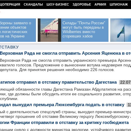
ЦОПЕРАЦИЯ
СКАНДАЛЫ
ШОУ-БИЗНЕС
ЗДОРОВЬЕ
АРМИЯ
ШПИОНАЖ
У
бороны заявило о
Склады "Почты России"
жении объектов
могут быть переданы в
 логистических
Wildberries вместо
ов на Украине
сгоревших хабов
ТСТАВКУ
Верховная Рада не смогла отправить Арсения Яценюка в от
Верховная Рада не смогла отправить украинского премьера Арсени
хватило голосов. Предложение о вынесении вотума недоверия по
депутата. Для принятия решения необходимо 226 голосов.
атипов отправил в отставку правительство Дагестана
22.07
яющий обязанности главы Дагестана Рамазан Абдулатипов на ра
ки, где должны были обсудить итоги ее социального развития, отпр
спублики.
ндал вынудил премьера Люксембурга подать в отставку
1
ный с деятельностью спецслужб страны, вынудил премьер-минист
четверг прошение об отставке Великому герцогу Люксембургскому 
огии Франции отправили в отставку за критику госбюджета
анции сняло с должности министра экологии, устойчивого развити