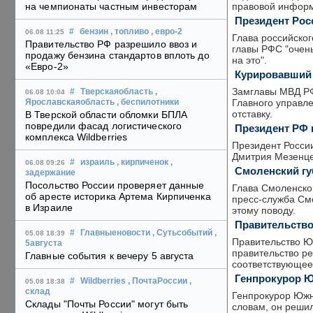
правовой инфор
на чемпионаты частным инвесторам
Президент Рос
#
бензин
, топливо
, евро-2
06.08 11:25
Глава российског
Правительство РФ разрешило ввоз и
главы РФС "очен
продажу бензина стандартов вплоть до
на это".
«Евро-2»
Курировавший
Замглавы МВД РФ
#
Тверскаяобласть
,
06.08 10:04
Главного управл
Ярославскаяобласть
, беспилотники
отставку.
В Тверской области обломки БПЛА
повредили фасад логистического
Президент РФ 
комплекса Wildberries
Президент Росси
Дмитрия Мезенце
#
израиль
, кирпиченок
,
06.08 09:26
Смоленский гу
задержание
Посольство России проверяет данные
Глава Смоленско
об аресте историка Артема Кирпиченка
пресс-служба Смо
в Израиле
этому поводу.
Правительство
#
Главныеновости
, Сутьсобытий
,
05.08 18:39
Правительство Юж
5августа
правительство р
Главные события к вечеру 5 августа
соответствующее
Генпрокурор Ю
#
Wildberries
, ПочтаРоссии
,
05.08 18:38
склад
Генпрокурор Южно
Склады "Почты России" могут быть
словам, он решил