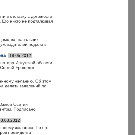
ти в отставку с должности
 Его никто не подталкивал
омства, начальник
руководителей подали в
ева
18.05.2012
натора Иркутской области
 Сергей Ерощенко
венному желанию. Об этом
ка делать заявлений по
 Южной Осетии
дентом. Подписано
20.03.2012
венному желанию. По его
оров президента