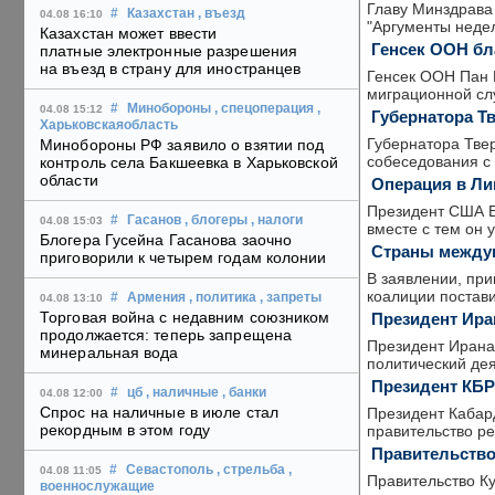
Главу Минздрава 
#
Казахстан
, въезд
04.08 16:10
"Аргументы недел
Казахстан может ввести
Генсек ООН бл
платные электронные разрешения
на въезд в страну для иностранцев
Генсек ООН Пан 
миграционной сл
#
Минобороны
, спецоперация
,
04.08 15:12
Губернатора Т
Харьковскаяобласть
Губернатора Твер
Минобороны РФ заявило о взятии под
собеседования с
контроль села Бакшеевка в Харьковской
области
Операция в Ли
Президент США Б
#
Гасанов
, блогеры
, налоги
04.08 15:03
вместе с тем он 
Блогера Гусейна Гасанова заочно
Страны междун
приговорили к четырем годам колонии
В заявлении, пр
коалиции постави
#
Армения
, политика
, запреты
04.08 13:10
Торговая война с недавним союзником
Президент Ира
продолжается: теперь запрещена
Президент Ирана 
минеральная вода
политический дея
Президент КБР
#
цб
, наличные
, банки
04.08 12:00
Спрос на наличные в июле стал
Президент Кабар
рекордным в этом году
правительство р
Правительство 
#
Севастополь
, стрельба
,
04.08 11:05
Правительство Ку
военнослужащие