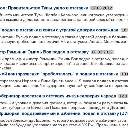
ол: Правительство Тувы ушло в отставку
07.03.2012
бинета министров Тувы Шолбан Кара-оол, единогласно утвержденн
ти высшего должностного лица региона на второй срок объявил, ч
подал в отставку в связи с утратой доверия сограждан
18.
истиан Вульф подал в отставку в связи с утратой доверия больши
в злоупотреблении полномочиями и статусом. Ангела Меркель заяв
тр Румынии Эмиль Бок подал в отставку
06.02.2012
ий премьер-министр Румынии Эмиль Бок подал в отставку, желая, 
ические и социальные противоречия" в стране. Бок объявил на за
льства.
кой контрразведки "проболталась" и подала в отставку
19.
трразведки Норвегии Янне Кристиансен 19 января подала в отставк
ацию, составляющей государственную тайну, сообщили в норвежс
бернатор просится в отставку из-за недоверия народа
12.1
аточным уровнем доверия граждан, который показали результаты в
сти, губернатор Вячеслав Позгалев попросил президента Дмитрия 
риморья, подозреваемый в избиении, подал в отставку (В
орья Александр Лысенко, которого подозревают в избиении стритр
было возбуждено уголовное дело по статье УК РФ "Превышение до