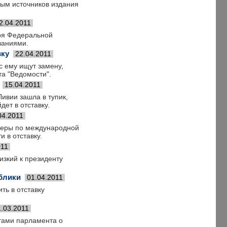
ным источников издания
2.04.2011
аря Федеральной
ваниями.
вку
22.04.2011
с ему ищут замену,
а "Ведомости".
15.04.2011
ивии зашла в тупик,
ет в отставку.
04.2011
тнеры по международной
 в отставку.
011
изкий к президенту
блики
01.04.2011
ть в отставку
1.03.2011
атами парламента о