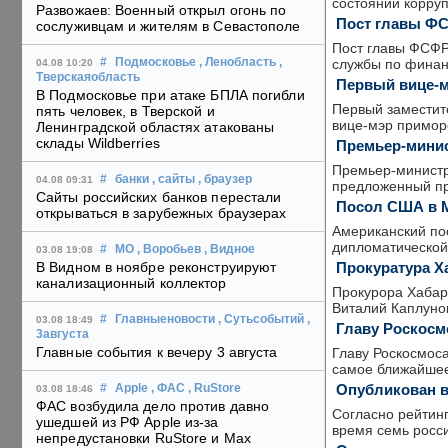
состоянии корру
Развожаев: Военный открыл огонь по
Пост главы ФС
сослуживцам и жителям в Севастополе
Пост главы ФСФР
службы по финан
#
Подмосковье
, Ленобласть
,
04.08 10:20
Тверскаяобласть
Первый вице-м
В Подмосковье при атаке БПЛА погибли
Первый заместите
пять человек, в Тверской и
вице-мэр примор
Ленинградской областях атакованы
склады Wildberries
Премьер-минис
Премьер-министр 
#
банки
, сайты
, браузер
04.08 09:31
предложенный пр
Сайты российских банков перестали
Посол США в М
открываться в зарубежных браузерах
Американский пос
дипломатической
#
МО
, Воробьев
, Видное
03.08 19:08
Прокуратура Х
В Видном в ноябре реконструируют
канализационный коллектор
Прокурора Хабаро
Виталий Каплунов
#
Главныеновости
, Сутьсобытий
,
03.08 18:49
Главу Роскосм
3августа
Главные события к вечеру 3 августа
Главу Роскосмоса
самое ближайшее
Опубликован в
#
Apple
, ФАС
, RuStore
03.08 18:46
ФАС возбудила дело против давно
Согласно рейтин
ушедшей из РФ Apple из-за
время семь росси
непредустановки RuStore и Max