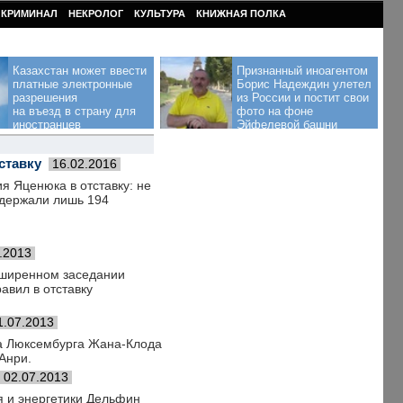
КРИМИНАЛ
НЕКРОЛОГ
КУЛЬТУРА
КНИЖНАЯ ПОЛКА
Казахстан может ввести
Признанный иноагентом
платные электронные
Борис Надеждин улетел
разрешения
из России и постит свои
на въезд в страну для
фото на фоне
иностранцев
Эйфелевой башни
ставку
16.02.2016
я Яценюка в отставку: не
ддержали лишь 194
.2013
сширенном заседании
авил в отставку
1.07.2013
ра Люксембурга Жана-Клода
Анри.
02.07.2013
я и энергетики Дельфин