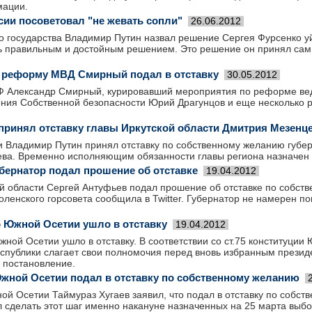
мации.
сии посоветовал "не жевать сопли"
26.06.2012
о государства Владимир Путин назвал решение Сергея Фурсенко уй
ь правильным и достойным решением. Это решение он принял сам.
 реформу МВД Смирный подал в отставку
30.05.2012
 Александр Смирный, курировавший мероприятия по реформе вед
ения Собственной безопасности Юрий Драгунцов и еще несколько 
принял отставку главы Иркутской области Дмитрия Мезенц
и Владимир Путин принял отставку по собственному желанию губер
ва. Временно исполняющим обязанности главы региона назначен
бернатор подал прошение об отставке
19.04.2012
й области Сергей Антуфьев подал прошение об отставке по собст
ленского горсовета сообщила в Twitter. Губернатор не намерен по
 Южной Осетии ушло в отставку
19.04.2012
ной Осетии ушло в отставку. В соответствии со ст.75 конституции
еспублики слагает свои полномочия перед вновь избранным прези
 постановление.
жной Осетии подал в отставку по собственному желанию
й Осетии Таймураз Хугаев заявил, что подал в отставку по собст
 сделать этот шаг именно накануне назначенных на 25 марта выб