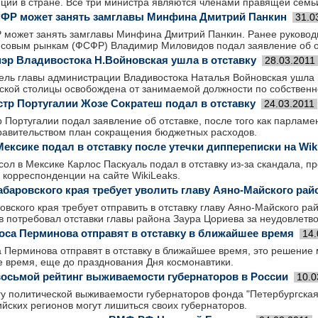
пции в стране. Все три министра являются членами правящей семь
ФР может занять замглавы Минфина Дмитрий Панкин
31.0
 может занять замглавы Минфина Дмитрий Панкин. Ранее руково
совым рынкам (ФСФР) Владимир Миловидов подал заявление об о
эр Владивостока Н.Войновская ушла в отставку
28.03.2011
ль главы администрации Владивостока Наталья Войновская ушла в
ской столицы освобождена от занимаемой должности по собствен
тр Португалии Жозе Сократеш подал в отставку
24.03.2011
Португалии подал заявление об отставке, после того как парламен
авительством план сокращения бюджетных расходов.
ексике подал в отставку после утечки диппереписки на Wik
ол в Мексике Карлос Паскуаль подал в отставку из-за скандала, п
 корреспонденции на сайте WikiLeaks.
абаровского края требует уволить главу Аяно-Майского рай
вского края требует отправить в отставку главу Аяно-Майского ра
 потребовал отставки главы района Заура Цориева за неудовлетв
оса Перминова отправят в отставку в ближайшее время
14.
 Перминова отправят в отставку в ближайшее время, это решение 
 время, еще до празднования Дня космонавтики.
осьмой рейтинг выживаемости губернаторов в России
10.0
гу политической выживаемости губернаторов фонда "Петербургская
йских регионов могут лишиться своих губернаторов.