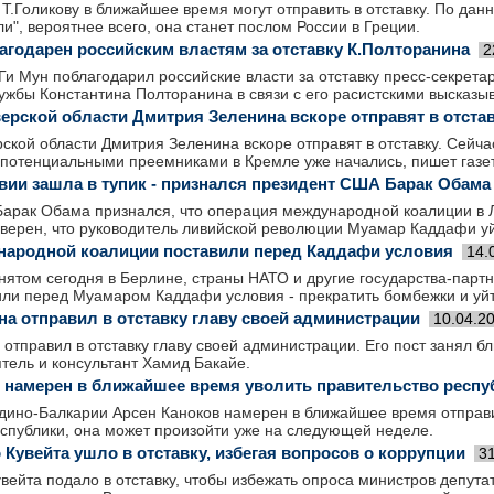
Т.Голикову в ближайшее время могут отправить в отставку. По дан
и", вероятнее всего, она станет послом России в Греции.
агодарен российским властям за отставку К.Полторанина
2
Ги Мун поблагодарил российские власти за отставку пресс-секрет
ужбы Константина Полторанина в связи с его расистскими высказы
верской области Дмитрия Зеленина вскоре отправят в отста
ской области Дмитрия Зеленина вскоре отправят в отставку. Сейча
 потенциальными преемниками в Кремле уже начались, пишет газет
вии зашла в тупик - признался президент США Барак Обама
арак Обама признался, что операция международной коалиции в Л
уверен, что руководитель ливийской революции Муамар Каддафи уйд
ародной коалиции поставили перед Каддафи условия
14.
инятом сегодня в Берлине, страны НАТО и другие государства-пар
ли перед Муамаром Каддафи условия - прекратить бомбежки и уйти
на отправил в отставку главу своей администрации
10.04.2
отправил в отставку главу своей администрации. Его пост занял бл
тель и консультант Хамид Бакайе.
 намерен в ближайшее время уволить правительство респу
дино-Балкарии Арсен Каноков намерен в ближайшее время отправи
еспублики, она может произойти уже на следующей неделе.
Кувейта ушло в отставку, избегая вопросов о коррупции
3
вейта подало в отставку, чтобы избежать опроса министров депут