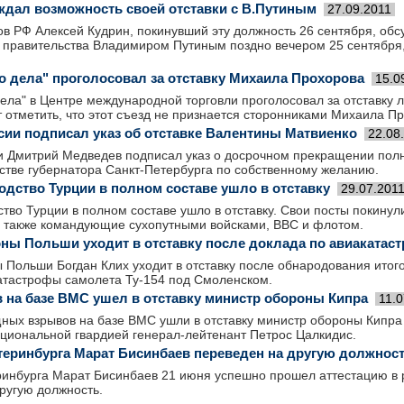
ждал возможность своей отставки с В.Путиным
27.09.2011
в РФ Алексей Кудрин, покинувший эту должность 26 сентября, обс
й правительства Владимиром Путиным поздно вечером 25 сентября
о дела" проголосовал за отставку Михаила Прохорова
15.0
ела" в Центре международной торговли проголосовал за отставку
 отметить, что этот съезд не признается сторонниками Михаила П
сии подписал указ об отставке Валентины Матвиенко
22.08
и Дмитрий Медведев подписал указ о досрочном прекращении по
стве губернатора Санкт-Петербурга по собственному желанию.
одство Турции в полном составе ушло в отставку
29.07.201
тво Турции в полном составе ушло в отставку. Свои посты покинул
 также командующие сухопутными войсками, ВВС и флотом.
ны Польши уходит в отставку после доклада по авиакатаст
Польши Богдан Клих уходит в отставку после обнародования итого
атастрофы самолета Ту-154 под Смоленском.
 на базе ВМС ушел в отставку министр обороны Кипра
11.0
ных взрывов на базе ВМС ушли в отставку министр обороны Кипра 
иональной гвардией генерал-лейтенант Петрос Цалкидис.
теринбурга Марат Бисинбаев переведен на другую должнос
ринбурга Марат Бисинбаев 21 июня успешно прошел аттестацию 
ругую должность.