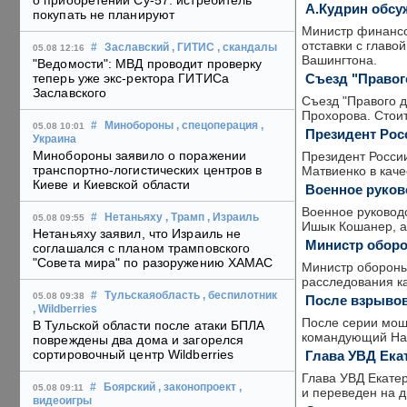
о приобретении Су-57: истребитель
А.Кудрин обсу
покупать не планируют
Министр финансо
отставки с главо
#
Заславский
, ГИТИС
, скандалы
05.08 12:16
Вашингтона.
"Ведомости": МВД проводит проверку
Съезд "Правог
теперь уже экс-ректора ГИТИСа
Заславского
Съезд "Правого д
Прохорова. Стоит
#
Минобороны
, спецоперация
,
05.08 10:01
Президент Рос
Украина
Минобороны заявило о поражении
Президент Росси
транспортно-логистических центров в
Матвиенко в каче
Киеве и Киевской области
Военное руков
Военное руководс
#
Нетаньяху
, Трамп
, Израиль
05.08 09:55
Ишык Кошанер, а
Нетаньяху заявил, что Израиль не
Министр оборо
соглашался с планом трамповского
"Совета мира" по разоружению ХАМАС
Министр обороны 
расследования к
#
Тульскаяобласть
, беспилотник
05.08 09:38
После взрывов
, Wildberries
После серии мощ
В Тульской области после атаки БПЛА
командующий Нац
повреждены два дома и загорелся
сортировочный центр Wildberries
Глава УВД Ека
Глава УВД Екате
#
Боярский
, законопроект
,
05.08 09:11
и переведен на д
видеоигры