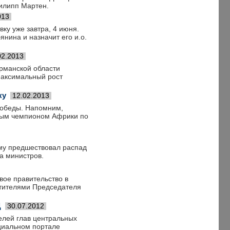
Филипп Мартен.
013
ку уже завтра, 4 июня.
нина и назначит его и.о.
02.2013
рманской области
максимальный рост
ку
12.02.2013
победы. Напомним,
тным чемпионом Африки по
ому предшествовал распад
а министров.
вое правительство в
стителями Председателя
Д
30.07.2012
елей глав центральных
циальном портале