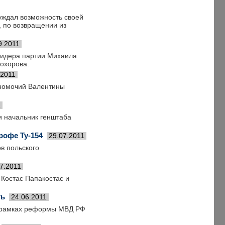
уждал возможность своей
, по возвращении из
9.2011
 лидера партии Михаила
рохорова.
.2011
лномочий Валентины
1
и начальник генштаба
рофе Ту-154
29.07.2011
в польского
7.2011
Костас Папакостас и
ть
24.06.2011
в рамках реформы МВД РФ