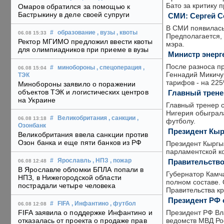
Бато за критику 
Омаров обратился за помощью к
Бастрыкину в деле своей супруги
СМИ: Сергей Со
В СМИ появилась 
#
образование
, вузы
, квоты
06.08 15:33
Предполагается, 
Ректор МГИМО предложил ввести квоты
мэра.
для олимпиадников при приеме в вузы
Министр энерг
После разноса п
#
минобороны
, спецоперация
,
06.08 15:04
Геннадий Микичу
ТЭК
тарифов - на 225
Минобороны заявило о поражении
объектов ТЭК и логистических центров
Главный трене
на Украине
Главный тренер 
Нигерия обыграл
#
Великобритания
, санкции
,
06.08 13:18
футболу.
Озонбанк
Президент Кыр
Великобритания ввела санкции против
Озон банка и еще пяти банков из РФ
Президент Кыргы
парламентской ко
Правительство
#
Ярославль
, НПЗ
, пожар
06.08 12:48
В Ярославле обломки БПЛА попали в
Губернатор Камча
НПЗ, в Нижегородской области
полном составе.
пострадали четыре человека
Правительства кр
Президент РФ 
#
FIFA
, Инфантино
, футбол
06.08 12:08
Президент РФ Вл
FIFA заявила о поддержке Инфантино и
ведомств МВД Ро
отказалась от проекта о продаже прав