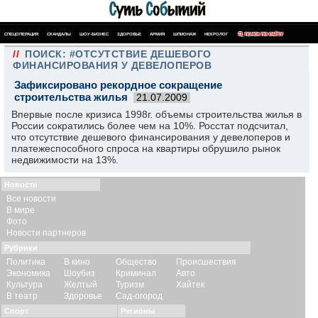
СПЕЦОПЕРАЦИЯ
СКАНДАЛЫ
ШОУ-БИЗНЕС
ЗДОРОВЬЕ
АРМИЯ
ШПИОНАЖ
НЕКРОЛОГ
ПОИСК ПО САЙТУ
//
ПОИСК: #ОТСУТСТВИЕ ДЕШЕВОГО
ФИНАНСИРОВАНИЯ У ДЕВЕЛОПЕРОВ
Зафиксировано рекордное сокращение
строительства жилья
21.07.2009
Впервые после кризиса 1998г. объемы строительства жилья в
России сократились более чем на 10%. Росстат подсчитал,
что отсутствие дешевого финансирования у девелоперов и
платежеспособного спроса на квартиры обрушило рынок
недвижимости на 13%.
Новости
Все новости
В мире
Фото
Новости партнеров
Рубрики
Политика
В кино
Общество
Происшествия
Экономика
Шоубиз
Криминал
Авто
Культура
Желтый
Туризм
Хайтек
В театр
Здоровье
Сад-огород
Спорт
Регионы