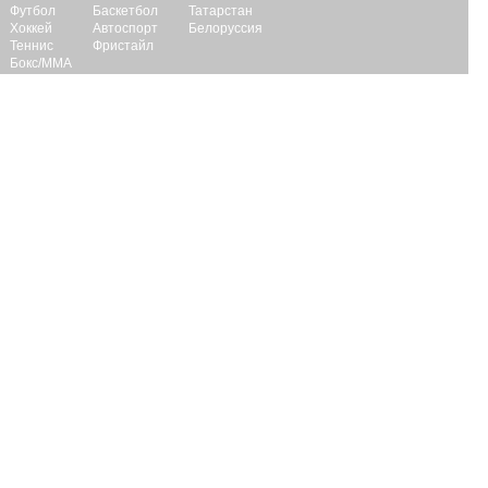
Футбол
Баскетбол
Татарстан
Хоккей
Автоспорт
Белоруссия
Теннис
Фристайл
Бокс/ММА