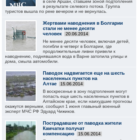
в селе Аршан, ставшем зоной подтопления
в результате селевого потока. Группа
туристов вышла по реке вечером и не вернулась.
Жертвами наводнения в Болгарии
стали не менее десяти
человек
20.06.2014
Не менее десяти человек, включая детей,
погибли в четверг в Болгарии, где
продолжительные ливни привели к
наводнению, поднявшаяся вода в Варне затопила улицы и
дома, смыла автомобили.
Паводок надвигается еще на шесть
населенных пунктов на
Алтае
15.06.2014
В воскресенье в зону подтопления могут
попасть еще шесть населенных пунктов в
Алтайском крае, если наихудшие прогнозы
окажутся верными, сообщил 1 июня главыный военный
эксперт МЧС РФ Эдуард Чижиков.
Пострадавшие от паводка жители
Камчатки получат
компенсацию
15.06.2014