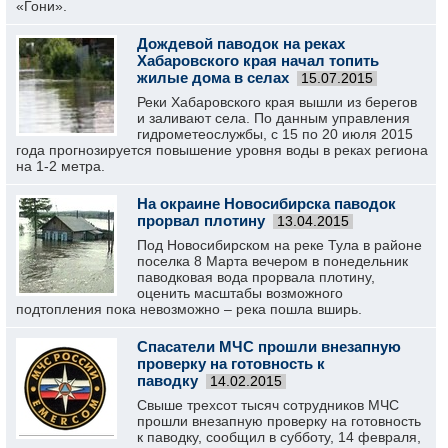
«Гони».
Дождевой паводок на реках
Хабаровского края начал топить
жилые дома в селах
15.07.2015
Реки Хабаровского края вышли из берегов
и заливают села. По данным управления
гидрометеослужбы, с 15 по 20 июля 2015
года прогнозируется повышение уровня воды в реках региона
на 1-2 метра.
На окраине Новосибирска паводок
прорвал плотину
13.04.2015
Под Новосибирском на реке Тула в районе
поселка 8 Марта вечером в понедельник
паводковая вода прорвала плотину,
оценить масштабы возможного
подтопления пока невозможно – река пошла вширь.
Спасатели МЧС прошли внезапную
проверку на готовность к
паводку
14.02.2015
Свыше трехсот тысяч сотрудников МЧС
прошли внезапную проверку на готовность
к паводку, сообщил в субботу, 14 февраля,