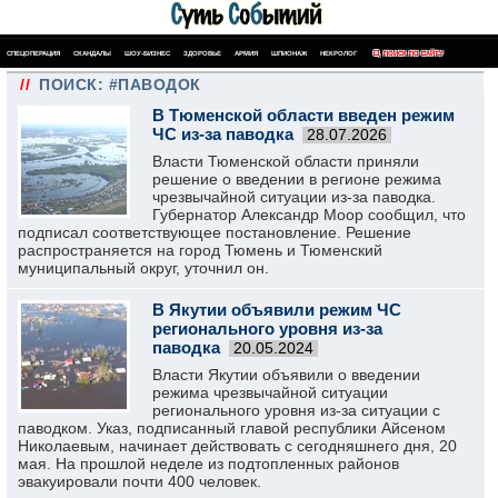
СПЕЦОПЕРАЦИЯ
СКАНДАЛЫ
ШОУ-БИЗНЕС
ЗДОРОВЬЕ
АРМИЯ
ШПИОНАЖ
НЕКРОЛОГ
ПОИСК ПО САЙТУ
//
ПОИСК: #ПАВОДОК
В Тюменской области введен режим
ЧС из-за паводка
28.07.2026
Власти Тюменской области приняли
решение о введении в регионе режима
чрезвычайной ситуации из-за паводка.
Губернатор Александр Моор сообщил, что
подписал соответствующее постановление. Решение
распространяется на город Тюмень и Тюменский
муниципальный округ, уточнил он.
В Якутии объявили режим ЧС
регионального уровня из-за
паводка
20.05.2024
Власти Якутии объявили о введении
режима чрезвычайной ситуации
регионального уровня из-за ситуации с
паводком. Указ, подписанный главой республики Айсеном
Николаевым, начинает действовать с сегодняшнего дня, 20
мая. На прошлой неделе из подтопленных районов
эвакуировали почти 400 человек.