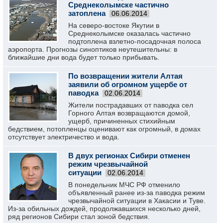
Среднеколымске частично
затоплена
06.06.2014
На северо-востоке Якутии в
Среднеколымске оказалась частично
подтоплена взлетно-посадочная полоса
аэропорта. Прогнозы синоптиков неутешительны: в
ближайшие дни вода будет только прибывать.
По возвращении жители Алтая
заявили об огромном ущербе от
паводка
02.06.2014
Жители пострадавших от паводка сел
Горного Алтая возвращаются домой,
ущерб, причиненных стихийным
бедствием, потопленцы оценивают как огромный, в домах
отсутствует электричество и вода.
В двух регионах Сибири отменен
режим чрезвычайной
ситуации
02.06.2014
В понедельник МЧС РФ отменило
объявленный ранее из-за паводка режим
чрезвычайной ситуации в Хакасии и Туве.
Из-за обильных дождей, продолжавшихся несколько дней,
ряд регионов Сибири стал зоной бедствия.