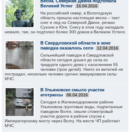
Весна. Северная Двина подтопила
Великий Устюг
16.04.2016
На российский север, в Вологодскую
область пришла настоящая весна – тает
снег и лед на Северной Двине, речках
Сухоне и Юге. Снегу в этом году нападало
немало, тая, он подтопил более 300 домов в Великом Устюге.
В Свердловской области в зоне
паводка оказалось село
12.04.2016
Сильнейший паводок в Свердловской
области сегодня дошел до села из
тридцати одного дома с населением 55
человек (трое детей). Никто из жителей не
пострадал, несколько человек срочно эвакуировали силы
МЧС.
В Ульяновске смыло участок
атотрассы
06.04.2016
Сегодня в Железнодорожном районе
Ульяновска грунтовые воды, подпитанные
паводком Волги, смыли стометровый
участок дороги в районе спуска к
Императорскому мосту через Волгу. На месте ЧП работает
МЧС.