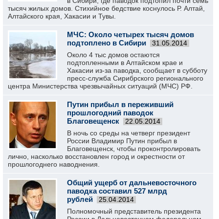
в Сибири, где паводок подтопил почти семь
тысяч жилых домов. Стихийное бедствие коснулось Р. Алтай,
Алтайского края, Хакасии и Тувы.
МЧС: Около четырех тысяч домов
подтоплено в Сибири
31.05.2014
Около 4 тыс домов остаются
подтопленными в Алтайском крае и
Хакасии из-за паводка, сообщает в субботу
пресс-служба Сирибрского регионального
центра Министерства чрезвычайных ситуаций (МЧС) РФ.
Путин прибыл в переживший
прошлогодний паводок
Благовещенск
22.05.2014
В ночь со среды на четверг президент
России Владимир Путин прибыл в
Благовещенск, чтобы проконтролировать
лично, насколько восстановлен город и окрестности от
прошлогоднего наводнения.
Общий ущерб от дальневосточного
паводка составил 527 млрд
рублей
25.04.2014
Полномочный представитель президента