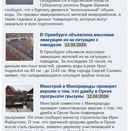
складывается в Курганской области.
Губернатор региона Вадим Шумков
сообщил, что к Кургану движется "колоссальный" объем
воды. Он призвал эвакуироваться жителей микрорайонов, а
также садовых и дачных товариществ, которые могут
оказаться в зоне подтопления.
В Оренбурге объявлена массовая
эвакуация из-за ситуации с
паводком
12.04.2024
В Оренбурге объявили массовую
эвакуацию жителей из-за ситуации с
паводком. За последние 10 часов, по
данным местных властей, уровень воды в реке Урал
поднялся на 40 см - до 1143 см. Мэр города Сергей Салмин
заявил, что складывающаяся ситуация крайне опасна.
Минстрой и Минприроды проверят
версию о том, что дамбу в Орске
прогрызли грызуны
11.04.2024
Минстрой совместно с Минприроды
проверят смехотворную версию о том, что
дамба в Орске была повреждена
грызунами. Об этом сообщил министр строительства Ирек
Файзуллин. О том, что причиной прорыва дамбы в Орске
могли стать грызуны, заявлял директор участвовавшей в