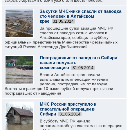
закрыт. Жертвами стихии уже стали шесть человек.
За сутки МЧС-ники спасли от паводка
сто человек в Алтайском
крае
31.05.2014
За прошедшие сутки авиация МЧС РФ
спасла от паводка сотню человек в
Алтайском крае, сообщил в субботу
официальный представитель Министерства чрезвычайных
ситуаций России Александр Дробышевский.
Пострадавшие от паводка в Сибири
начали получать
компенсацию
31.05.2014
Власти Алтайского края начали
выплачивать компенсации жителям
региона, пострадавшим от паводка.
Выплаты в размере 10 тысяч рублей получат три тысячи
пострадавших от наводнения
МЧС России приступило к
спасательной операции в
Сибири
31.05.2014
В субботу МЧС РФ начало
полномасштабную спасательню операцию