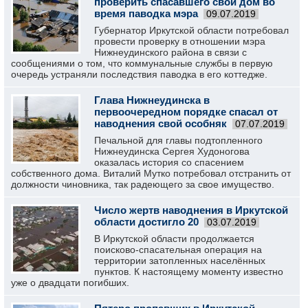
проверить спасавшего свой дом во
время паводка мэра
09.07.2019
Губернатор Иркутской области потребовал
провести проверку в отношении мэра
Нижнеудинского района в связи с
сообщениями о том, что коммунальные службы в первую
очередь устраняли последствия паводка в его коттедже.
Глава Нижнеудинска в
первоочередном порядке спасал от
наводнения свой особняк
07.07.2019
Печальной для главы подтопленного
Нижнеудинска Сергея Худоногова
оказалась история со спасением
собственного дома. Виталий Мутко потребовал отстранить от
должности чиновника, так радеющего за свое имущество.
Число жертв наводнения в Иркутской
области достигло 20
03.07.2019
В Иркутской области продолжается
поисково-спасательная операция на
территории затопленных населённых
пунктов. К настоящему моменту известно
уже о двадцати погибших.