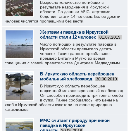
Возросло количество погибших в
результате наводнения в Иркутской
области. По данным МЧС, жертвами
бедствия стали 14 человек. Более десяти
человек числятся пропавшими без вести.
Жертвами паводка в Иркутской
области стали 12 человек
01.07.2019
Число погибших в результате паводка в
Иркутской области превысило десять
человек. Такие данные привёл вице-
премьер Виталий Мутко во время
совещания с главой правительства Дмитрием Медведевым.
В Иркутскую область переброшен
мобильный хлебозавод
30.06.2019
В Иркутскую область переброшен
подвижной механизированный хлебозавод.
Он способен производить три тонны хлеба
в сутки. Ранее сообщалось, что цены на
хлеб в Иркутской области взлетели на фоне природных
катаклизмов.
МЧС считает природу причиной
паводка в Иркутской
области
30.06.2019