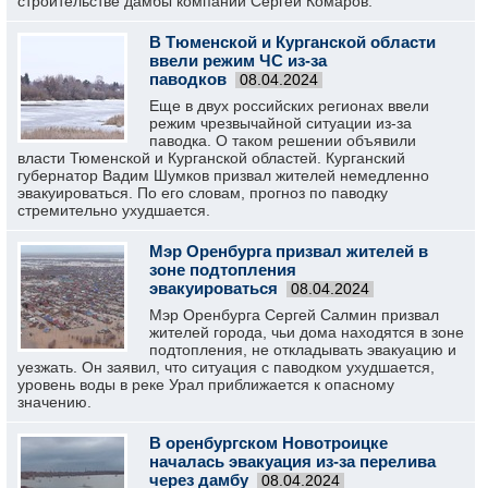
строительстве дамбы компании Сергей Комаров.
В Тюменской и Курганской области
ввели режим ЧС из-за
паводков
08.04.2024
Еще в двух российских регионах ввели
режим чрезвычайной ситуации из-за
паводка. О таком решении объявили
власти Тюменской и Курганской областей. Курганский
губернатор Вадим Шумков призвал жителей немедленно
эвакуироваться. По его словам, прогноз по паводку
стремительно ухудшается.
Мэр Оренбурга призвал жителей в
зоне подтопления
эвакуироваться
08.04.2024
Мэр Оренбурга Сергей Салмин призвал
жителей города, чьи дома находятся в зоне
подтопления, не откладывать эвакуацию и
уезжать. Он заявил, что ситуация с паводком ухудшается,
уровень воды в реке Урал приближается к опасному
значению.
В оренбургском Новотроицке
началась эвакуация из-за перелива
через дамбу
08.04.2024