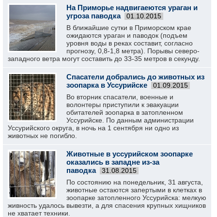
На Приморье надвигаеются ураган и
угроза паводка
01.10.2015
В ближайшие сутки в Приморском крае
ожидаются ураган и паводок (подъем
уровня воды в реках составит, согласно
прогнозу, 0,8-1,8 метра). Порывы северо-
западного ветра могут составить до 33-35 метров в секунду.
Спасатели добрались до животных из
зоопарка в Уссурийске
01.09.2015
Во вторник спасатели, военные и
волонтеры приступили к эвакуации
обитателей зоопарка в затопленном
Уссурийске. По данным администрации
Уссурийского округа, в ночь на 1 сентября ни одно из
животных не погибло.
Животные в уссурийском зоопарке
оказались в западне из-за
паводка
31.08.2015
По состоянию на понедельник, 31 августа,
животные остаются запертыми в клетках в
зоопарке затопленного Уссурийска: мелкую
живность удалось вывезти, а для спасения крупных хищников
не хватает техники.