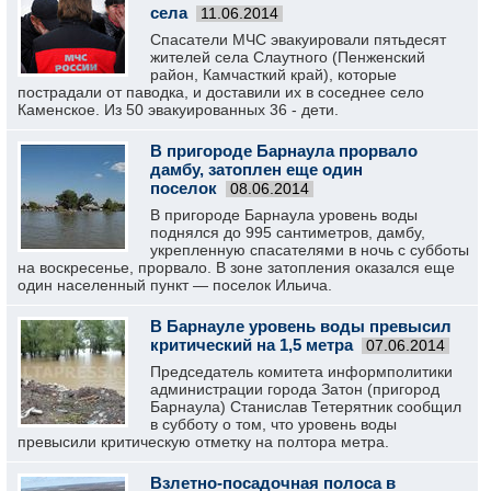
села
11.06.2014
Спасатели МЧС эвакуировали пятьдесят
жителей села Слаутного (Пенженский
район, Камчасткий край), которые
пострадали от паводка, и доставили их в соседнее село
Каменское. Из 50 эвакуированных 36 - дети.
В пригороде Барнаула прорвало
дамбу, затоплен еще один
поселок
08.06.2014
В пригороде Барнаула уровень воды
поднялся до 995 сантиметров, дамбу,
укрепленную спасателями в ночь с субботы
на воскресенье, прорвало. В зоне затопления оказался еще
один населенный пункт — поселок Ильича.
В Барнауле уровень воды превысил
критический на 1,5 метра
07.06.2014
Председатель комитета информполитики
администрации города Затон (пригород
Барнаула) Станислав Тетерятник сообщил
в субботу о том, что уровень воды
превысили критическую отметку на полтора метра.
Взлетно-посадочная полоса в