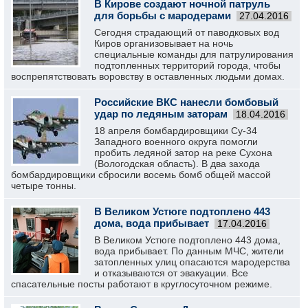
В Кирове создают ночной патруль
для борьбы с мародерами
27.04.2016
Сегодня страдающий от паводковых вод
Киров организовывает на ночь
специальные команды для патрулирования
подтопленных территорий города, чтобы
воспрепятствовать воровству в оставленных людьми домах.
Российские ВКС нанесли бомбовый
удар по ледяным заторам
18.04.2016
18 апреля бомбардировщики Су-34
Западного военного округа помогли
пробить ледяной затор на реке Сухона
(Вологодская область). В два захода
бомбардировщики сбросили восемь бомб общей массой
четыре тонны.
В Великом Устюге подтоплено 443
дома, вода прибывает
17.04.2016
В Великом Устюге подтоплено 443 дома,
вода прибывает. По данным МЧС, жители
затопленных улиц опасаются мародерства
и отказываются от эвакуации. Все
спасательные посты работают в круглосуточном режиме.