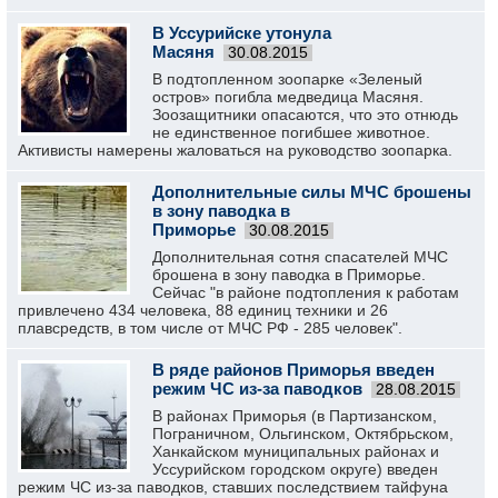
В Уссурийске утонула
Масяня
30.08.2015
В подтопленном зоопарке «Зеленый
остров» погибла медведица Масяня.
Зоозащитники опасаются, что это отнюдь
не единственное погибшее животное.
Активисты намерены жаловаться на руководство зоопарка.
Дополнительные силы МЧС брошены
в зону паводка в
Приморье
30.08.2015
Дополнительная сотня спасателей МЧС
брошена в зону паводка в Приморье.
Сейчас "в районе подтопления к работам
привлечено 434 человека, 88 единиц техники и 26
плавсредств, в том числе от МЧС РФ - 285 человек".
В ряде районов Приморья введен
режим ЧС из-за паводков
28.08.2015
В районах Приморья (в Партизанском,
Пограничном, Ольгинском, Октябрьском,
Ханкайском муниципальных районах и
Уссурийском городском округе) введен
режим ЧС из-за паводков, ставших последствием тайфуна