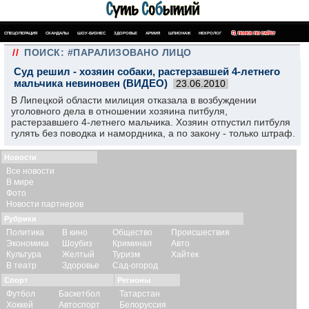
СПЕЦОПЕРАЦИЯ
СКАНДАЛЫ
ШОУ-БИЗНЕС
ЗДОРОВЬЕ
АРМИЯ
ШПИОНАЖ
НЕКРОЛОГ
ПОИСК ПО САЙТУ
//
ПОИСК: #ПАРАЛИЗОВАНО ЛИЦО
Суд решил - хозяин собаки, растерзавшей 4-летнего
мальчика невиновен (ВИДЕО)
23.06.2010
В Липецкой области милиция отказала в возбуждении
уголовного дела в отношении хозяина питбуля,
растерзавшего 4-летнего мальчика. Хозяин отпустил питбуля
гулять без поводка и намордника, а по закону - только штраф.
Новости
Все новости
В мире
Фото
Новости партнеров
Рубрики
Политика
В кино
Общество
Происшествия
Экономика
Шоубиз
Криминал
Авто
Культура
Желтый
Туризм
Хайтек
В театр
Здоровье
Сад-огород
Спорт
Регионы
Футбол
Баскетбол
Татарстан
Хоккей
Автоспорт
Белоруссия