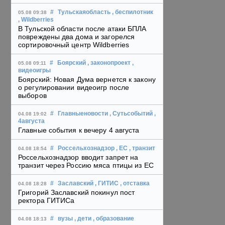
#
Тульскаяобласть
, беспилотник
05.08 09:38
, Wildberries
В Тульской области после атаки БПЛА
повреждены два дома и загорелся
сортировочный центр Wildberries
#
Боярский
, законопроект
,
05.08 09:11
видеоигры
Боярский: Новая Дума вернется к закону
о регулировании видеоигр после
выборов
#
Главныеновости
, Сутьсобытий
,
04.08 19:02
4августа
Главные события к вечеру 4 августа
#
Россельхознадзор
, ЕС
, транзит
04.08 18:54
Россельхознадзор вводит запрет на
транзит через Россию мяса птицы из ЕС
#
Заславский
, ГИТИС
, отставка
04.08 18:28
Григорий Заславский покинул пост
ректора ГИТИСа
#
вузы
, дети
, образование
04.08 18:13