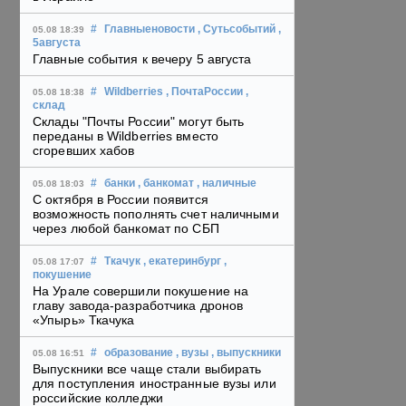
#
Главныеновости
, Сутьсобытий
,
05.08 18:39
5августа
Главные события к вечеру 5 августа
#
Wildberries
, ПочтаРоссии
,
05.08 18:38
склад
Склады "Почты России" могут быть
переданы в Wildberries вместо
сгоревших хабов
#
банки
, банкомат
, наличные
05.08 18:03
С октября в России появится
возможность пополнять счет наличными
через любой банкомат по СБП
#
Ткачук
, екатеринбург
,
05.08 17:07
покушение
На Урале совершили покушение на
главу завода-разработчика дронов
«Упырь» Ткачука
#
образование
, вузы
, выпускники
05.08 16:51
Выпускники все чаще стали выбирать
для поступления иностранные вузы или
российские колледжи