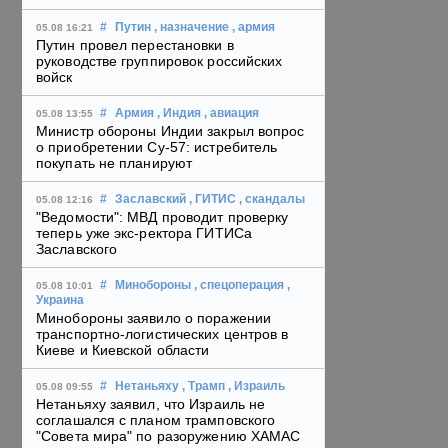
#
Путин
, назначение
, армия
05.08 16:21
Путин провел перестановки в
руководстве группировок российских
войск
#
Армия
, Индия
, авиация
05.08 13:55
Министр обороны Индии закрыл вопрос
о приобретении Су-57: истребитель
покупать не планируют
#
Заславский
, ГИТИС
, скандалы
05.08 12:16
"Ведомости": МВД проводит проверку
теперь уже экс-ректора ГИТИСа
Заславского
#
Минобороны
, спецоперация
,
05.08 10:01
Украина
Минобороны заявило о поражении
транспортно-логистических центров в
Киеве и Киевской области
#
Нетаньяху
, Трамп
, Израиль
05.08 09:55
Нетаньяху заявил, что Израиль не
соглашался с планом трамповского
"Совета мира" по разоружению ХАМАС