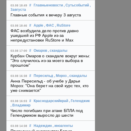
#
Главныеновости
, Сутьсобытий
,
03.08 18:49
3августа
Главные события к вечеру 3 августа
#
Apple
, ФАС
, RuStore
03.08 18:46
ФАС возбудила дело против давно
ушедшей из РФ Apple из-за
непредустановки RuStore и Max
#
Омаров
, скандалы
03.08 17:00
Курбан Омаров о скандале вокруг жены:
"Это случилось из-за моего выбора в
прошлом"
#
Пересильд
, Мороз
, скандалы
03.08 16:38
Анна Пересильд - об учебе у Дарьи
Мороз: "Она берет на свой курс тех, кто
уже снимается"
#
Краснодарскийкрай
, Геленджик
03.08 16:03
, Владимир
Число погибших при атаке БПЛА под
Геленджиком выросло до шести
#
Надеждин
, иноагенты
03.08 14:38