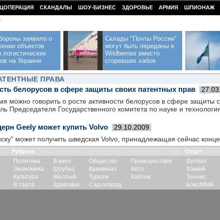
ЦОПЕРАЦИЯ
СКАНДАЛЫ
ШОУ-БИЗНЕС
ЗДОРОВЬЕ
АРМИЯ
ШПИОНАЖ
У
бороны заявило о
Склады "Почты России"
жении объектов
могут быть переданы в
 логистических
Wildberries вместо
ов на Украине
сгоревших хабов
АТЕНТНЫЕ ПРАВА
ость белорусов в сфере защиты своих патентных прав
27.03
я можно говорить о росте активности белорусов в сфере защиты с
ель Председателя Государственного комитета по науке и технолог
ерн Geely может купить Volvo
29.10.2009
ску" может получить шведская Volvo, принадлежащая сейчас конце
Рубрики
Спорт
Политика
В кино
Общество
Происшествия
Футбол
Экономика
Шоубиз
Криминал
Авто
Хоккей
Культура
Желтый
Туризм
Хайтек
Теннис
В театр
Здоровье
Сад-огород
Бокс/ММА