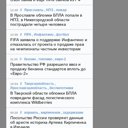
#
Ярославль
, НПЗ
, пожар
12:48
В Ярославле обломки БПЛА попали в
НПЗ, в Нижегородской области
пострадали четыре человека
#
FIFA
, Инфантино
, футбол
12:08
FIFA заявила о поддержке Инфантино и
отказалась от проекта о продаже прав
на чемпионаты частным инвесторам
#
бензин
, топливо
, евро-2
11:25
Правительство РФ разрешило ввоз и
продажу бензина стандартов вплоть до
«Евро-2»
#
Тверскаяобласть
,
10:04
Ярославскаяобласть
, беспилотники
В Тверской области обломки БПЛА
повредили фасад логистического
комплекса Wildberries
#
израиль
, кирпиченок
, задержание
09:26
Посольство России проверяет данные
об аресте историка Артема Кирпиченка
в Израиле