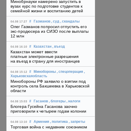
Минобрнауки намерено запустить в
вузах курс по подготовке студентов к
семейной жизни и воспитанию детей
#
Газманов
, суд
, скандалы
04.08 17:27
Олег Газманов попросил отпустить его
экс-продюсера из СИЗО после выплаты
12 млн
#
Казахстан
, въезд
04.08 16:10
Казахстан может ввести
платные электронные разрешения
на въезд в страну для иностранцев
#
Минобороны
, спецоперация
,
04.08 15:12
Харьковскаяобласть
Минобороны РФ заявило о взятии под
контроль села Бакшеевка в Харьковской
области
#
Гасанов
, блогеры
, налоги
04.08 15:03
Блогера Гусейна Гасанова заочно
приговорили к четырем годам колонии
#
Армения
, политика
, запреты
04.08 13:10
Торговая война с недавним союзником