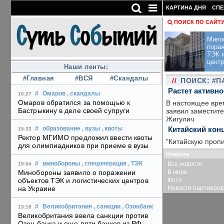
КАРТИНА ДНЯ
СПЕ
ПОИСК ПО САЙТ
Мино
пора
ТЭК и
центр
Наши ленты:
#Главная
#ВСЯ
#Скандалы
//
ПОИСК: #П
Растет активн
#
Омаров
, скандалы
16:27
Омаров обратился за помощью к
В настоящее врем
Бастрыкину в деле своей супруги
заявил заместит
Жигулич
Китайский конц
#
образование
, вузы
, квоты
15:33
Ректор МГИМО предложил ввести квоты
"Китайскую пропи
для олимпиадников при приеме в вузы
Новости
Все новости
#
минобороны
, спецоперация
, ТЭК
15:04
В мире
Минобороны заявило о поражении
Фото
объектов ТЭК и логистических центров
Новости партнеров
на Украине
#
Великобритания
, санкции
, Озонбанк
13:18
Великобритания ввела санкции против
Озон банка и еще пяти банков из РФ