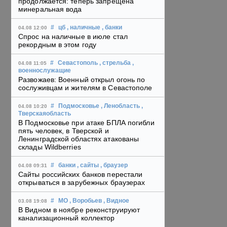
продолжается: теперь запрещена
минеральная вода
#
цб
, наличные
, банки
04.08 12:00
Спрос на наличные в июле стал
рекордным в этом году
#
Севастополь
, стрельба
,
04.08 11:05
военнослужащие
Развожаев: Военный открыл огонь по
сослуживцам и жителям в Севастополе
#
Подмосковье
, Ленобласть
,
04.08 10:20
Тверскаяобласть
В Подмосковье при атаке БПЛА погибли
пять человек, в Тверской и
Ленинградской областях атакованы
склады Wildberries
#
банки
, сайты
, браузер
04.08 09:31
Сайты российских банков перестали
открываться в зарубежных браузерах
#
МО
, Воробьев
, Видное
03.08 19:08
В Видном в ноябре реконструируют
канализационный коллектор