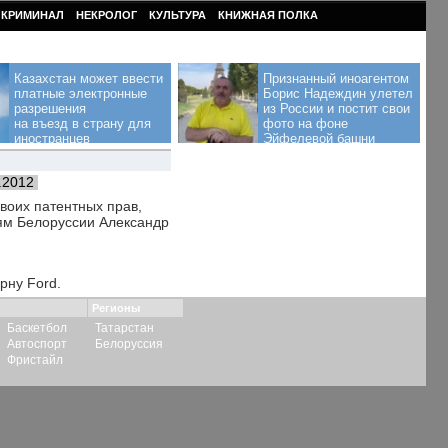
КРИМИНАЛ
НЕКРОЛОГ
КУЛЬТУРА
КНИЖНАЯ ПОЛКА
Казахстан может ввести
Признанный иноагентом
платные электронные
Борис Надеждин улетел
разрешения
из России и постит свои
на въезд в страну для
фото на фоне
иностранцев
Эйфелевой башни
.2012
воих патентных прав,
иям Белоруссии Александр
рну Ford.
Регионы
Баскетбол
Татарстан
Автоспорт
Белоруссия
Фристайл