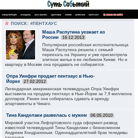
СПЕЦОПЕРАЦИЯ
СКАНДАЛЫ
ШОУ-БИЗНЕС
ЗДОРОВЬЕ
АРМИЯ
ШПИОНАЖ
НЕКРОЛОГ
ПОИСК ПО САЙТУ
//
ПОИСК: #ПЕНТХАУС
Маша Распутина уезжает из
России
16.12.2013
Популярная российская исполнительница
Маша Распутина решила с семьей
переехать на Украину и уже присмотрела
элитное жилье в ее любимом Киеве. Но и
квартиру в Москве она продавать не собирается.
Опра Уинфри продает пентхаус в Нью-
Йорке
27.02.2012
Легендарная американская телеведущая Опра Уинфри
выставила на продажу пентхаус в Нью-Йорке за 7,9 миллиона
долларов. Ранее она собиралась сдавать в аренду
апартаменты в Чикаго.
Тина Канделаки развелась с мужем
06.05.2010
Мировой участок Лефортовского суда оформил развод
известной телеведущей Тины Канделаки с бизнесменом
Андреем Кондрахиным. Одиннадцатилетний брак теледивы
распался.