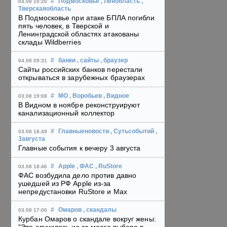
#
Подмосковье
, Ленобласть
,
04.08 10:20
Тверскаяобласть
В Подмосковье при атаке БПЛА погибли
пять человек, в Тверской и
Ленинградской областях атакованы
склады Wildberries
#
банки
, сайты
, браузер
04.08 09:31
Сайты российских банков перестали
открываться в зарубежных браузерах
#
МО
, Воробьев
, Видное
03.08 19:08
В Видном в ноябре реконструируют
канализационный коллектор
#
Главныеновости
, Сутьсобытий
,
03.08 18:49
3августа
Главные события к вечеру 3 августа
#
Apple
, ФАС
, RuStore
03.08 18:46
ФАС возбудила дело против давно
ушедшей из РФ Apple из-за
непредустановки RuStore и Max
#
Омаров
, скандалы
03.08 17:00
Курбан Омаров о скандале вокруг жены: