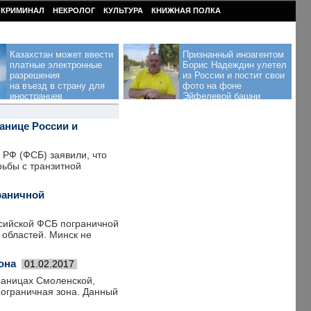
КРИМИНАЛ
НЕКРОЛОГ
КУЛЬТУРА
КНИЖНАЯ ПОЛКА
Казахстан может ввести
Признанный иноагентом
платные электронные
Борис Надеждин улетел
разрешения
из России и постит свои
на въезд в страну для
фото на фоне
иностранцев
Эйфелевой башни
анице России и
РФ (ФСБ) заявили, что
рьбы с транзитной
раничной
сийской ФСБ пограничной
 областей. Минск не
она
01.02.2017
раницах Смоленской,
пограничная зона. Данный