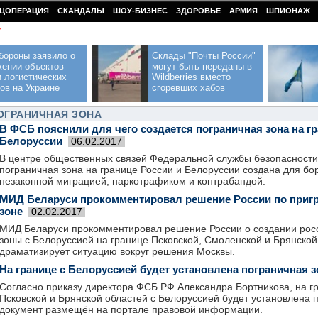
ЦОПЕРАЦИЯ
СКАНДАЛЫ
ШОУ-БИЗНЕС
ЗДОРОВЬЕ
АРМИЯ
ШПИОНАЖ
У
бороны заявило о
Склады "Почты России"
жении объектов
могут быть переданы в
 логистических
Wildberries вместо
ов на Украине
сгоревших хабов
ОГРАНИЧНАЯ ЗОНА
В ФСБ пояснили для чего создается пограничная зона на гр
Белоруссии
06.02.2017
В центре общественных связей Федеральной службы безопасности 
пограничная зона на границе России и Белоруссии создана для бо
незаконной миграцией, наркотрафиком и контрабандой.
МИД Беларуси прокомментировал решение России по приг
зоне
02.02.2017
МИД Беларуси прокомментировал решение России о создании рос
зоны с Белоруссией на границе Псковской, Смоленской и Брянской
драматизирует ситуацию вокруг решения Москвы.
На границе с Белоруссией будет установлена пограничная з
Согласно приказу директора ФСБ РФ Александра Бортникова, на г
Псковской и Брянской областей с Белоруссией будет установлена 
документ размещён на портале правовой информации.