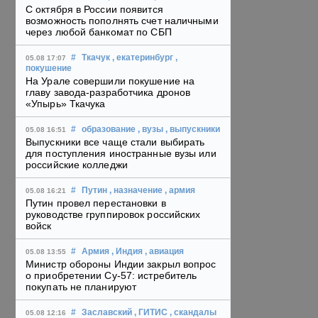
С октября в России появится
возможность пополнять счет наличными
через любой банкомат по СБП
#
Ткачук
, екатеринбург
,
05.08 17:07
покушение
На Урале совершили покушение на
главу завода-разработчика дронов
«Упырь» Ткачука
#
образование
, вузы
, выпускники
05.08 16:51
Выпускники все чаще стали выбирать
для поступления иностранные вузы или
российские колледжи
#
Путин
, назначение
, армия
05.08 16:21
Путин провел перестановки в
руководстве группировок российских
войск
#
Армия
, Индия
, авиация
05.08 13:55
Министр обороны Индии закрыл вопрос
о приобретении Су-57: истребитель
покупать не планируют
#
Заславский
, ГИТИС
, скандалы
05.08 12:16