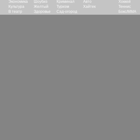
Экономика
Шоубиз
Криминал
Авто
Хоккей
Культура
Желтый
Туризм
Хайтек
Теннис
В театр
Здоровье
Сад-огород
Бокс/ММА