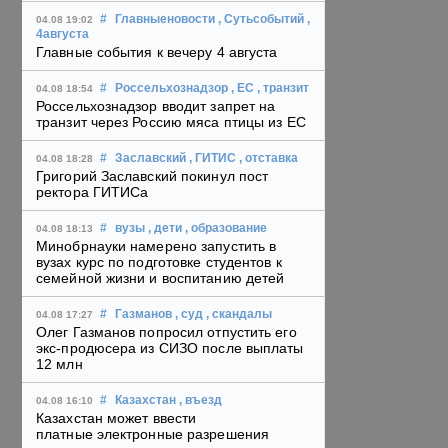
#
Главныеновости
, Сутьсобытий
,
04.08 19:02
4августа
Главные события к вечеру 4 августа
#
Россельхознадзор
, ЕС
, транзит
04.08 18:54
Россельхознадзор вводит запрет на
транзит через Россию мяса птицы из ЕС
#
Заславский
, ГИТИС
, отставка
04.08 18:28
Григорий Заславский покинул пост
ректора ГИТИСа
#
вузы
, дети
, образование
04.08 18:13
Минобрнауки намерено запустить в
вузах курс по подготовке студентов к
семейной жизни и воспитанию детей
#
Газманов
, суд
, скандалы
04.08 17:27
Олег Газманов попросил отпустить его
экс-продюсера из СИЗО после выплаты
12 млн
#
Казахстан
, въезд
04.08 16:10
Казахстан может ввести
платные электронные разрешения