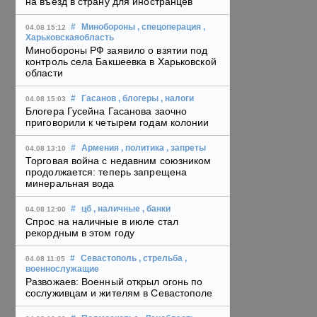
на въезд в страну для иностранцев
#
Минобороны
, спецоперация
,
04.08 15:12
Харьковскаяобласть
Минобороны РФ заявило о взятии под
контроль села Бакшеевка в Харьковской
области
#
Гасанов
, блогеры
, налоги
04.08 15:03
Блогера Гусейна Гасанова заочно
приговорили к четырем годам колонии
#
Армения
, политика
, запреты
04.08 13:10
Торговая война с недавним союзником
продолжается: теперь запрещена
минеральная вода
#
цб
, наличные
, банки
04.08 12:00
Спрос на наличные в июле стал
рекордным в этом году
#
Севастополь
, стрельба
,
04.08 11:05
военнослужащие
Развожаев: Военный открыл огонь по
сослуживцам и жителям в Севастополе