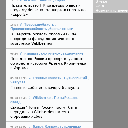
#
бензин
, топливо
, евро-2
11:25
В мире
Правительство РФ разрешило ввоз и
Фото
продажу бензина стандартов вплоть до
Новости партнеров
«Евро-2»
#
Тверскаяобласть
,
10:04
Ярославскаяобласть
, беспилотники
В Тверской области обломки БПЛА
повредили фасад логистического
комплекса Wildberries
#
израиль
, кирпиченок
, задержание
09:26
Посольство России проверяет данные
об аресте историка Артема Кирпиченка
в Израиле
#
Главныеновости
, Сутьсобытий
,
05.08 18:39
5августа
Главные события к вечеру 5 августа
#
Wildberries
, ПочтаРоссии
,
05.08 18:38
склад
Склады "Почты России" могут быть
переданы в Wildberries вместо
сгоревших хабов
#
банки
, банкомат
, наличные
05.08 18:03