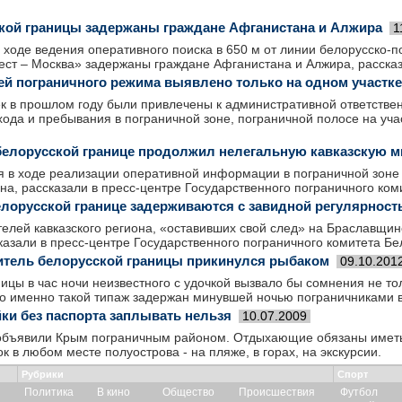
кой границы задержаны граждане Афганистана и Алжира
1
 ходе ведения оперативного поиска в 650 м от линии белорусско-п
ст – Москва» задержаны граждане Афганистана и Алжира, рассказ
ей пограничного режима выявлено только на одном участке
ек в прошлом году были привлечены к административной ответстве
хода и пребывания в пограничной зоне, пограничной полосе на уча
белорусской границе продолжил нелегальную кавказскую 
я в ходе реализации оперативной информации в пограничной зоне
она, рассказали в пресс-центре Государственного пограничного ком
елорусской границе задерживаются с завидной регулярнос
елей кавказского региона, «оставивших свой след» на Браславщи
казали в пресс-центре Государственного пограничного комитета Бе
тель белорусской границы прикинулся рыбаком
09.10.201
ицы в час ночи неизвестного с удочкой вызвало бы сомнения не тол
ко именно такой типаж задержан минувшей ночью пограничниками в
йки без паспорта заплывать нельзя
10.07.2009
объявили Крым пограничным районом. Отдыхающие обязаны иметь 
к в любом месте полуострова - на пляже, в горах, на экскурсии.
Рубрики
Спорт
Политика
В кино
Общество
Происшествия
Футбол