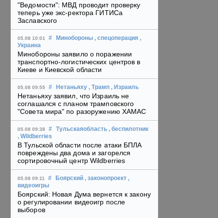
"Ведомости": МВД проводит проверку
теперь уже экс-ректора ГИТИСа
Заславского
#
Минобороны
, спецоперация
,
05.08 10:01
Украина
Минобороны заявило о поражении
транспортно-логистических центров в
Киеве и Киевской области
#
Нетаньяху
, Трамп
, Израиль
05.08 09:55
Нетаньяху заявил, что Израиль не
соглашался с планом трамповского
"Совета мира" по разоружению ХАМАС
#
Тульскаяобласть
, беспилотник
05.08 09:38
, Wildberries
В Тульской области после атаки БПЛА
повреждены два дома и загорелся
сортировочный центр Wildberries
#
Боярский
, законопроект
,
05.08 09:11
видеоигры
Боярский: Новая Дума вернется к закону
о регулировании видеоигр после
выборов