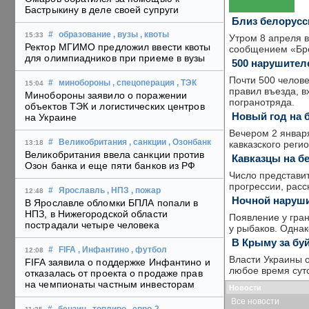
Бастрыкину в деле своей супруги
Близ белорусс
#
образование
, вузы
, квоты
15:33
Утром 8 апреля в
Ректор МГИМО предложил ввести квоты
сообщением «Бре
для олимпиадников при приеме в вузы
500 нарушител
Почти 500 челов
#
минобороны
, спецоперация
, ТЭК
15:04
правил въезда, в
Минобороны заявило о поражении
погранотряда.
объектов ТЭК и логистических центров
Новый год на 
на Украине
Вечером 2 январ
#
Великобритания
, санкции
, Озонбанк
кавказского реги
13:18
Великобритания ввела санкции против
Кавказцы на б
Озон банка и еще пяти банков из РФ
Число представит
прогрессии, расс
#
Ярославль
, НПЗ
, пожар
12:48
Ночной наруши
В Ярославле обломки БПЛА попали в
НПЗ, в Нижегородской области
Появление у гран
пострадали четыре человека
у рыбаков. Одна
В Крыму за бу
#
FIFA
, Инфантино
, футбол
12:08
Власти Украины 
FIFA заявила о поддержке Инфантино и
любое время суто
отказалась от проекта о продаже прав
на чемпионаты частным инвесторам
Новости
Все новости