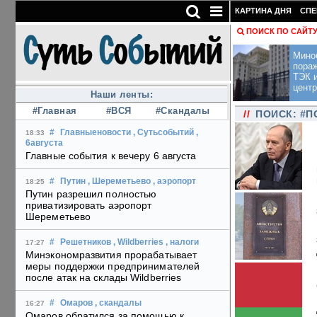
КАРТИНА ДНЯ
СПЕ
ПОИСК ПО САЙТ
Мино
пора
ТЭК и
центр
Наши ленты:
#Главная
#ВСЯ
#Скандалы
//
ПОИСК: #П
#
Главныеновости
, Сутьсобытий
,
18:33
6августа
Главные события к вечеру 6 августа
#
Путин
, Шереметьево
, аэропорт
18:25
Путин разрешил полностью
приватизировать аэропорт
Шереметьево
#
Решетников
, Wildberries
, налоги
17:27
Минэкономразвития прорабатывает
меры поддержки предпринимателей
после атак на склады Wildberries
#
Омаров
, скандалы
16:27
Омаров обратился за помощью к