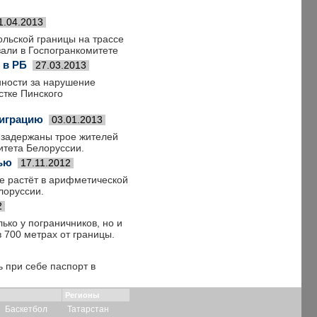
1.04.2013
ольской границы на трассе
али в Госпогранкомитете
 в РБ
27.03.2013
нности за нарушение
стке Пинского
миграцию
03.01.2013
 задержаны трое жителей
итета Белоруссии.
тью
17.11.2012
не растёт в арифметической
лоруссии.
2
ько у пограничников, но и
 700 метрах от границы.
при себе паспорт в
Регионы
Баскетбол
Татарстан