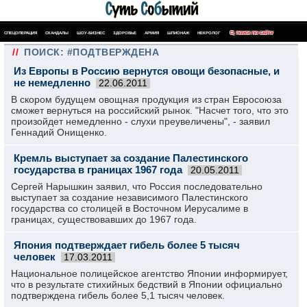
СПЕЦОПЕРАЦИЯ
СКАНДАЛЫ
ШОУ-БИЗНЕС
ЗДОРОВЬЕ
АРМИЯ
ШПИОНАЖ
НЕКРОЛОГ
ПОИСК ПО САЙТУ
//
ПОИСК: #ПОДТВЕРЖДЕНА
Из Европы в Россию вернутся овощи безопасные, и
не немедленно
22.06.2011
В скором будущем овощная продукция из стран Евросоюза
сможет вернуться на российский рынок. "Насчет того, что это
произойдет немедленно - слухи преувеличены", - заявил
Геннадий Онищенко.
Кремль выступает за создание Палестинского
государства в границах 1967 года
20.05.2011
Сергей Нарышкин заявил, что Россия последовательно
выступает за создание независимого Палестинского
государства со столицей в Восточном Иерусалиме в
границах, существовавших до 1967 года.
Япония подтверждает гибель более 5 тысяч
человек
17.03.2011
Национальное полицейское агентство Японии информирует,
что в результате стихийных бедствий в Японии официально
подтверждена гибель более 5,1 тысяч человек.