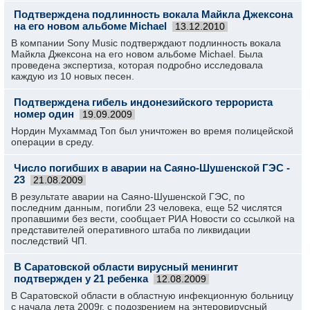
Подтверждена подлинность вокала Майкла Джексона
на его новом альбоме Michael
13.12.2010
В компании Sony Music подтверждают подлинность вокала
Майкла Джексона на его новом альбоме Michael. Была
проведена экспертиза, которая подробно исследовала
каждую из 10 новых песен.
Подтверждена гибель индонезийского террориста
номер один
19.09.2009
Нордин Мухаммад Топ был уничтожен во время полицейской
операции в среду.
Число погибших в аварии на Саяно-Шушенской ГЭС -
23
21.08.2009
В результате аварии на Саяно-Шушенской ГЭС, по
последним данным, погибли 23 человека, еще 52 числятся
пропавшими без вести, сообщает РИА Новости со ссылкой на
представителей оперативного штаба по ликвидации
последствий ЧП.
В Саратовской области вирусный менингит
подтвержден у 21 ребенка
12.08.2009
В Саратовской области в областную инфекционную больницу
с начала лета 2009г. с подозрением на энтеровирусный