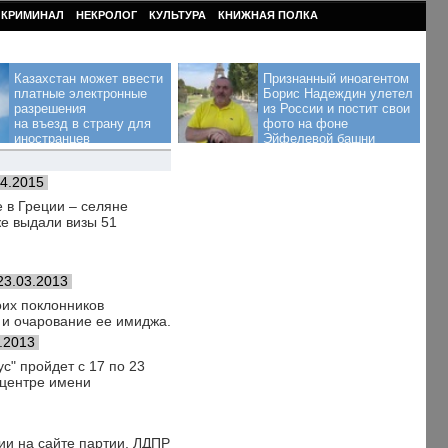
КРИМИНАЛ
НЕКРОЛОГ
КУЛЬТУРА
КНИЖНАЯ ПОЛКА
Казахстан может ввести
Признанный иноагентом
платные электронные
Борис Надеждин улетел
разрешения
из России и постит свои
на въезд в страну для
фото на фоне
иностранцев
Эйфелевой башни
04.2015
 в Греции – селяне
же выдали визы 51
23.03.2013
оих поклонников
 и очарование ее имиджа.
.2013
с" пройдет с 17 по 23
оцентре имени
ии на сайте партии, ЛДПР