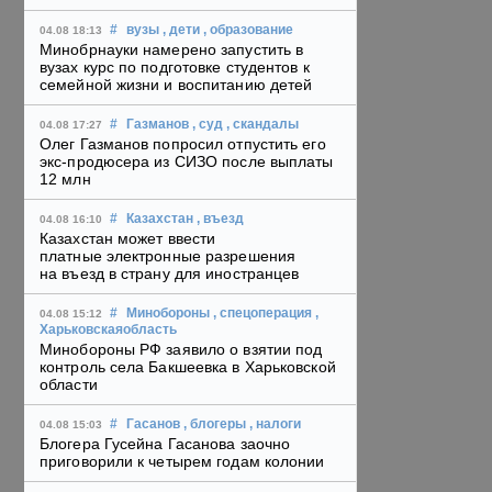
#
вузы
, дети
, образование
04.08 18:13
Минобрнауки намерено запустить в
вузах курс по подготовке студентов к
семейной жизни и воспитанию детей
#
Газманов
, суд
, скандалы
04.08 17:27
Олег Газманов попросил отпустить его
экс-продюсера из СИЗО после выплаты
12 млн
#
Казахстан
, въезд
04.08 16:10
Казахстан может ввести
платные электронные разрешения
на въезд в страну для иностранцев
#
Минобороны
, спецоперация
,
04.08 15:12
Харьковскаяобласть
Минобороны РФ заявило о взятии под
контроль села Бакшеевка в Харьковской
области
#
Гасанов
, блогеры
, налоги
04.08 15:03
Блогера Гусейна Гасанова заочно
приговорили к четырем годам колонии