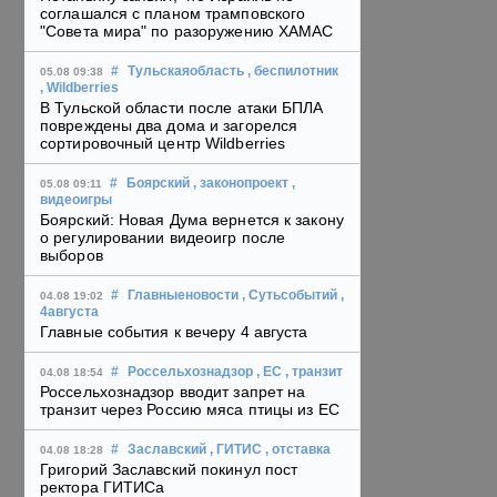
соглашался с планом трамповского
"Совета мира" по разоружению ХАМАС
#
Тульскаяобласть
, беспилотник
05.08 09:38
, Wildberries
В Тульской области после атаки БПЛА
повреждены два дома и загорелся
сортировочный центр Wildberries
#
Боярский
, законопроект
,
05.08 09:11
видеоигры
Боярский: Новая Дума вернется к закону
о регулировании видеоигр после
выборов
#
Главныеновости
, Сутьсобытий
,
04.08 19:02
4августа
Главные события к вечеру 4 августа
#
Россельхознадзор
, ЕС
, транзит
04.08 18:54
Россельхознадзор вводит запрет на
транзит через Россию мяса птицы из ЕС
#
Заславский
, ГИТИС
, отставка
04.08 18:28
Григорий Заславский покинул пост
ректора ГИТИСа