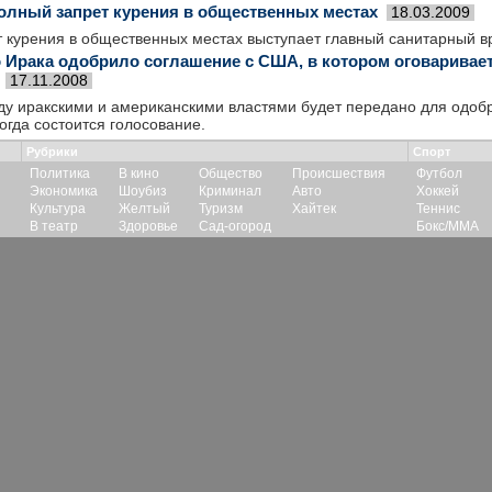
олный запрет курения в общественных местах
18.03.2009
т курения в общественных местах выступает главный санитарный 
 Ирака одобрило соглашение с США, в котором оговаривает
17.11.2008
у иракскими и американскими властями будет передано для одобр
когда состоится голосование.
Рубрики
Спорт
Политика
В кино
Общество
Происшествия
Футбол
Экономика
Шоубиз
Криминал
Авто
Хоккей
Культура
Желтый
Туризм
Хайтек
Теннис
В театр
Здоровье
Сад-огород
Бокс/ММА