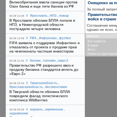
Великобритания ввела санкции против
Онищенко за п
Озон банка и еще пяти банков из РФ
За полный запре
Правительство
#
Ярославль
, НПЗ
, пожар
06.08 12:48
войск в стране
В Ярославле обломки БПЛА попали в
НПЗ, в Нижегородской области
Соглашение межд
пострадали четыре человека
однако не ясно, 
Новости
#
FIFA
, Инфантино
, футбол
06.08 12:08
Все новости
FIFA заявила о поддержке Инфантино и
В мире
отказалась от проекта о продаже прав
Фото
на чемпионаты частным инвесторам
Новости партнеров
#
бензин
, топливо
, евро-2
06.08 11:25
Правительство РФ разрешило ввоз и
продажу бензина стандартов вплоть до
«Евро-2»
#
Тверскаяобласть
,
06.08 10:04
Ярославскаяобласть
, беспилотники
В Тверской области обломки БПЛА
повредили фасад логистического
комплекса Wildberries
#
израиль
, кирпиченок
,
06.08 09:26
задержание