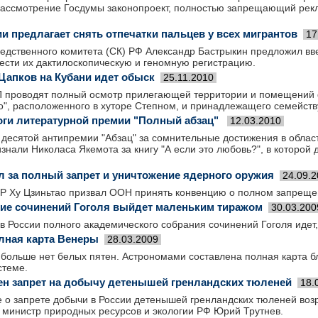
рассмотрение Госдумы законопроект, полностью запрещающий рекл
и предлагает снять отпечатки пальцев у всех мигрантов
17
едственного комитета (СК) РФ Александр Бастрыкин предложил вв
ести их дактилоскопическую и геномную регистрацию.
Цапков на Кубани идет обыск
25.11.2010
 проводят полный осмотр прилегающей территории и помещений 
о", расположенного в хуторе Степном, и принадлежащего семейств
ги литературной премии "Полный абзац"
12.03.2010
десятой антипремии "Абзац" за сомнительные достижения в област
нали Николаса Якемота за книгу "А если это любовь?", в которой 
л за полный запрет и уничтожение ядерного оружия
24.09.
Р Ху Цзиньтао призвал ООН принять конвенцию о полном запреще
ие сочинений Гоголя выйдет маленьким тиражом
30.03.200
в России полного академического собрания сочинений Гоголя идет, 
лная карта Венеры
28.03.2009
 больше нет белых пятен. Астрономами составлена полная карта 
стеме.
ен запрет на добычу детенышей гренландских тюленей
18.
 о запрете добычи в России детенышей гренландских тюленей возр
 министр природных ресурсов и экологии РФ Юрий Трутнев.