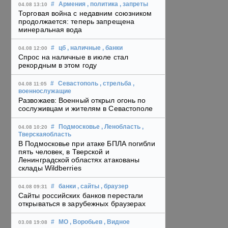
#
Армения
, политика
, запреты
04.08 13:10
Торговая война с недавним союзником
продолжается: теперь запрещена
минеральная вода
#
цб
, наличные
, банки
04.08 12:00
Спрос на наличные в июле стал
рекордным в этом году
#
Севастополь
, стрельба
,
04.08 11:05
военнослужащие
Развожаев: Военный открыл огонь по
сослуживцам и жителям в Севастополе
#
Подмосковье
, Ленобласть
,
04.08 10:20
Тверскаяобласть
В Подмосковье при атаке БПЛА погибли
пять человек, в Тверской и
Ленинградской областях атакованы
склады Wildberries
#
банки
, сайты
, браузер
04.08 09:31
Сайты российских банков перестали
открываться в зарубежных браузерах
#
МО
, Воробьев
, Видное
03.08 19:08