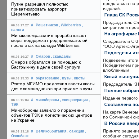
представила на 
Путин разрешил полностью
изделий.
приватизировать аэропорт
Шереметьево
Глава СК Росси
Председатель Сл
#
Решетников
, Wildberries
,
06.08 17:27
мигрантов и пров
налоги
На агрофирме 
Минэкономразвития прорабатывает
меры поддержки предпринимателей
Следователи СКП
после атак на склады Wildberries
"ООО Артекс-Агр
Подведены ито
#
Омаров
, скандалы
06.08 16:27
Подведены итоги 
Омаров обратился за помощью к
Победителем приз
Бастрыкину в деле своей супруги
влюбленным.
Китай выступи
#
образование
, вузы
, квоты
06.08 15:33
Ректор МГИМО предложил ввести квоты
Председатель КН
для олимпиадников при приеме в вузы
Полное собран
Издание первого 
#
минобороны
, спецоперация
,
06.08 15:04
Составлена по
ТЭК
Минобороны заявило о поражении
На карте Венеры
объектов ТЭК и логистических центров
по Солнечной си
на Украине
В России введ
Принято решение
#
Великобритания
, санкции
,
06.08 13:18
сообщил сегодня
Озонбанк