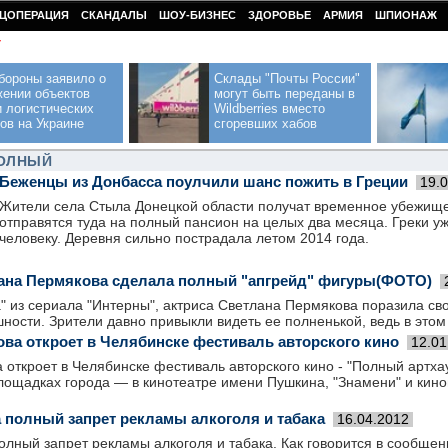
ЦОПЕРАЦИЯ
СКАНДАЛЫ
ШОУ-БИЗНЕС
ЗДОРОВЬЕ
АРМИЯ
ШПИОНАЖ
У
бороны заявило о
Склады "Почты России"
жении объектов
могут быть переданы в
 логистических
Wildberries вместо
ов на Украине
сгоревших хабов
ПОЛНЫЙ
Беженцы из Донбасса поулчили шанс пожить в Греции
19.
Жители села Стыла Донецкой области получат временное убежище
отправятся туда на полный пансион на целых два месяца. Греки у
человеку. Деревня сильно пострадала летом 2014 года.
ана Пермякова сделала полный "апгрейд" фигуры(ФОТО)
" из сериала "Интерны", актриса Светлана Пермякова поразила св
ости. Зрители давно привыкли видеть ее полненькой, ведь в этом
ова откроет в Челябинске фестиваль авторского кино
12.01
 откроет в Челябинске фестиваль авторского кино - "Полный артхау
площадках города — в кинотеатре имени Пушкина, "Знамени" и кин
а полный запрет рекламы алкоголя и табака
16.04.2012
олный запрет рекламы алкоголя и табака. Как говорится в сообщен