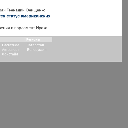
врач Геннадий Онищенко.
ся статус американских
ения в парламент Ирака,
Регионы
Баскетбол
Татарстан
Автоспорт
Белоруссия
Фристайл