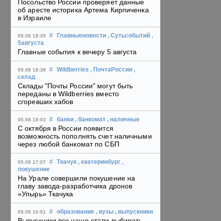
Посольство России проверяет данные
об аресте историка Артема Кирпиченка
в Израиле
#
Главныеновости
, Сутьсобытий
,
05.08 18:39
5августа
Главные события к вечеру 5 августа
#
Wildberries
, ПочтаРоссии
,
05.08 18:38
склад
Склады "Почты России" могут быть
переданы в Wildberries вместо
сгоревших хабов
#
банки
, банкомат
, наличные
05.08 18:03
С октября в России появится
возможность пополнять счет наличными
через любой банкомат по СБП
#
Ткачук
, екатеринбург
,
05.08 17:07
покушение
На Урале совершили покушение на
главу завода-разработчика дронов
«Упырь» Ткачука
#
образование
, вузы
, выпускники
05.08 16:51
Выпускники все чаще стали выбирать