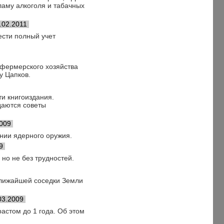
аму алкоголя и табачных
.02.2011
ести полный учет
фермерского хозяйства
у Цапков.
и книгоиздания.
даются советы
2009
нии ядерного оружия.
9
но не без трудностей.
ближайшей соседки Земли
03.2009
астом до 1 года. Об этом