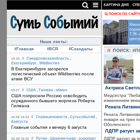
КАРТИНА ДНЯ
СПЕ
ПОИСК ПО САЙТ
Мино
пора
ТЭК и
центр
Наши ленты:
#Главная
#ВСЯ
#Скандалы
//
ПОИСК: #
#
Свердловскаяобласть
,
10:39
Екатеринбург
, Wildberries
В Екатеринбурге загорелся
логистический объект Wildberries после
атаки ВСУ
Актриса Светл
#
США
, Гилман
, обмен
09:27
Медсестра "Люба
США попросили Россию освободить
изменением внешн
осужденного бывшего морпеха Роберта
Гилмана
Рената Литвин
Рената Литвинова
#
Главныеновости
, Сутьсобытий
,
06.08 18:33
января на трех 
6августа
Оболенского.
Главные события к вечеру 6 августа
ЛДПР ратует з
ЛДПР ратует за п
#
Путин
, Шереметьево
, аэропорт
06.08 18:25