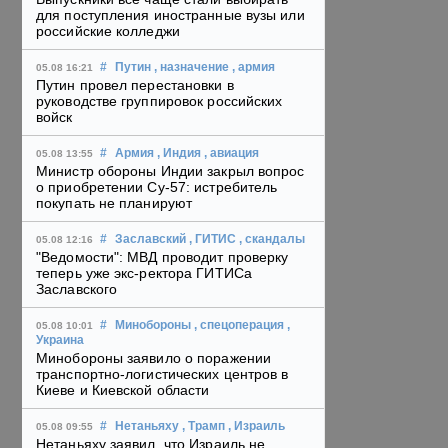
для поступления иностранные вузы или
российские колледжи
#
Путин
, назначение
, армия
05.08 16:21
Путин провел перестановки в
руководстве группировок российских
войск
#
Армия
, Индия
, авиация
05.08 13:55
Министр обороны Индии закрыл вопрос
о приобретении Су-57: истребитель
покупать не планируют
#
Заславский
, ГИТИС
, скандалы
05.08 12:16
"Ведомости": МВД проводит проверку
теперь уже экс-ректора ГИТИСа
Заславского
#
Минобороны
, спецоперация
,
05.08 10:01
Украина
Минобороны заявило о поражении
транспортно-логистических центров в
Киеве и Киевской области
#
Нетаньяху
, Трамп
, Израиль
05.08 09:55
Нетаньяху заявил, что Израиль не