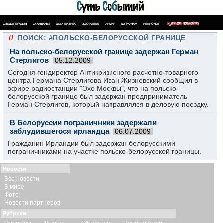
СПЕЦОПЕРАЦИЯ
СКАНДАЛЫ
ШОУ-БИЗНЕС
ЗДОРОВЬЕ
АРМИЯ
ШПИОНАЖ
НЕКРОЛОГ
ПОИСК ПО САЙТУ
//
ПОИСК: #ПОЛЬСКО-БЕЛОРУССКОЙ ГРАНИЦЕ
На польско-белорусской границе задержан Герман
Стерлигов
05.12.2009
Сегодня гендиректор Антикризисного расчетно-товарного
центра Германа Стерлигова Иван Жизневский сообщил в
эфире радиостанции "Эхо Москвы", что на польско-
белорусской границе был задержан предприниматель
Герман Стерлигов, который направлялся в деловую поездку.
В Белоруссии пограничники задержали
заблудившегося ирландца
06.07.2009
Гражданин Ирландии был задержан белорусскими
пограничниками на участке польско-белорусской границы.
Новости
Все новости
В мире
Фото
Новости партнеров
Рубрики