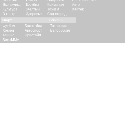
Политика
В кино
Общество
Происшествия
Экономика
Шоубиз
Криминал
Авто
Культура
Желтый
Туризм
Хайтек
В театр
Здоровье
Сад-огород
Спорт
Регионы
Футбол
Баскетбол
Татарстан
Хоккей
Автоспорт
Белоруссия
Теннис
Фристайл
Бокс/ММА