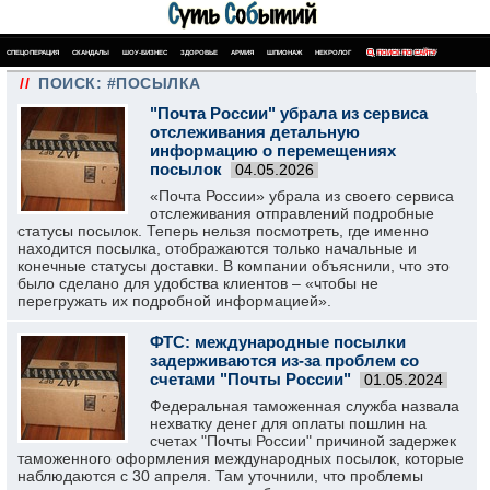
СПЕЦОПЕРАЦИЯ
СКАНДАЛЫ
ШОУ-БИЗНЕС
ЗДОРОВЬЕ
АРМИЯ
ШПИОНАЖ
НЕКРОЛОГ
ПОИСК ПО САЙТУ
//
ПОИСК: #ПОСЫЛКА
"Почта России" убрала из сервиса
отслеживания детальную
информацию о перемещениях
посылок
04.05.2026
«Почта России» убрала из своего сервиса
отслеживания отправлений подробные
статусы посылок. Теперь нельзя посмотреть, где именно
находится посылка, отображаются только начальные и
конечные статусы доставки. В компании объяснили, что это
было сделано для удобства клиентов – «чтобы не
перегружать их подробной информацией».
ФТС: международные посылки
задерживаются из-за проблем со
счетами "Почты России"
01.05.2024
Федеральная таможенная служба назвала
нехватку денег для оплаты пошлин на
счетах "Почты России" причиной задержек
таможенного оформления международных посылок, которые
наблюдаются с 30 апреля. Там уточнили, что проблемы