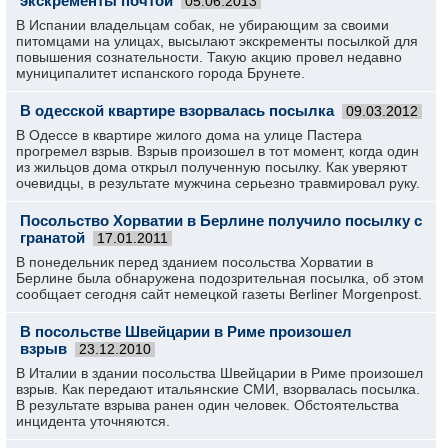
экскременты почтой
05.06.2013
В Испании владельцам собак, не убирающим за своими
питомцами на улицах, высылают экскременты посылкой для
повышения сознательности. Такую акцию провел недавно
муниципалитет испанского города Брунете.
В одесской квартире взорвалась посылка
09.03.2012
В Одессе в квартире жилого дома на улице Пастера
прогремел взрыв. Взрыв произошел в тот момент, когда один
из жильцов дома открыл полученную посылку. Как уверяют
очевидцы, в результате мужчина серьезно травмировал руку.
Посольство Хорватии в Берлине получило посылку с
гранатой
17.01.2011
В понедельник перед зданием посольства Хорватии в
Берлине была обнаружена подозрительная посылка, об этом
сообщает сегодня сайт немецкой газеты Berliner Morgenpost.
В посольстве Швейцарии в Риме произошел
взрыв
23.12.2010
В Италии в здании посольства Швейцарии в Риме произошел
взрыв. Как передают итальянские СМИ, взорвалась посылка.
В результате взрыва ранен один человек. Обстоятельства
инцидента уточняются.