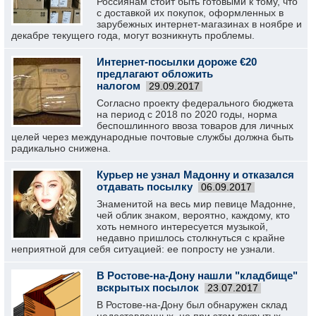
Россиянам стоит быть готовыми к тому, что
с доставкой их покупок, оформленных в
зарубежных интернет-магазинах в ноябре и
декабре текущего года, могут возникнуть проблемы.
Интернет-посылки дороже €20
предлагают обложить
налогом
29.09.2017
Согласно проекту федерального бюджета
на период с 2018 по 2020 годы, норма
беспошлинного ввоза товаров для личных
целей через международные почтовые службы должна быть
радикально снижена.
Курьер не узнал Мадонну и отказался
отдавать посылку
06.09.2017
Знаменитой на весь мир певице Мадонне,
чей облик знаком, вероятно, каждому, кто
хоть немного интересуется музыкой,
недавно пришлось столкнуться с крайне
неприятной для себя ситуацией: ее попросту не узнали.
В Ростове-на-Дону нашли "кладбище"
вскрытых посылок
23.07.2017
В Ростове-на-Дону был обнаружен склад