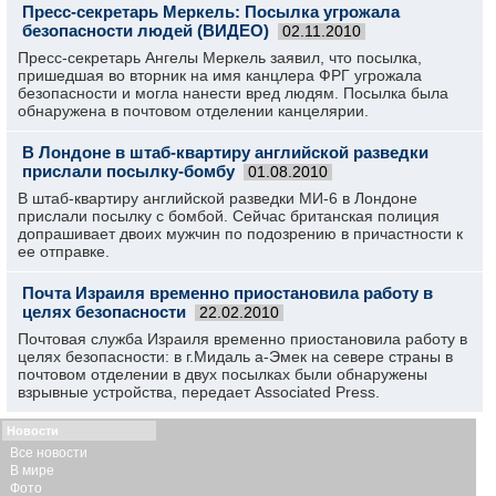
Пресс-секретарь Меркель: Посылка угрожала
безопасности людей (ВИДЕО)
02.11.2010
Пресс-секретарь Ангелы Меркель заявил, что посылка,
пришедшая во вторник на имя канцлера ФРГ угрожала
безопасности и могла нанести вред людям. Посылка была
обнаружена в почтовом отделении канцелярии.
В Лондоне в штаб-квартиру английской разведки
прислали посылку-бомбу
01.08.2010
В штаб-квартиру английской разведки МИ-6 в Лондоне
прислали посылку с бомбой. Сейчас британская полиция
допрашивает двоих мужчин по подозрению в причастности к
ее отправке.
Почта Израиля временно приостановила работу в
целях безопасности
22.02.2010
Почтовая служба Израиля временно приостановила работу в
целях безопасности: в г.Мидаль а-Эмек на севере страны в
почтовом отделении в двух посылках были обнаружены
взрывные устройства, передает Associated Press.
Новости
Все новости
В мире
Фото