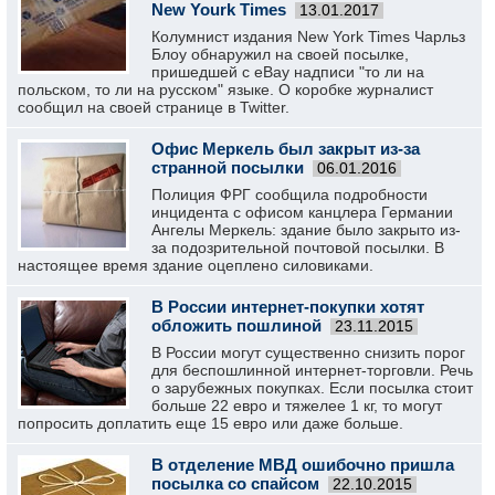
New Yourk Times
13.01.2017
Колумнист издания New York Times Чарльз
Блоу обнаружил на своей посылке,
пришедшей с eBay надписи "то ли на
польском, то ли на русском" языке. О коробке журналист
сообщил на своей странице в Twitter.
Офис Меркель был закрыт из-за
странной посылки
06.01.2016
Полиция ФРГ сообщила подробности
инцидента с офисом канцлера Германии
Ангелы Меркель: здание было закрыто из-
за подозрительной почтовой посылки. В
настоящее время здание оцеплено силовиками.
В России интернет-покупки хотят
обложить пошлиной
23.11.2015
В России могут существенно снизить порог
для беспошлинной интернет-торговли. Речь
о зарубежных покупках. Если посылка стоит
больше 22 евро и тяжелее 1 кг, то могут
попросить доплатить еще 15 евро или даже больше.
В отделение МВД ошибочно пришла
посылка со спайсом
22.10.2015