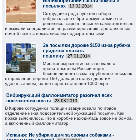
Великобритании нашли бомбы в
посылках
13.02.2014
Сотрудники ряда пунктов набора
добровольцев в британскую армию не
решились вскрыть посылки самостоятельно
и вызвали специалистов по разминированию: доставленные
почтой пакеты показались им подозрительными.
За посылки дороже $150 из-за рубежа
придется платить
пошлину
27.01.2014
Минэкономразвития согласовало с
правительством России порог
беспошлинного ввоза зарубежных посылок:
отправления дороже 150 долларов станут дорогим
удовольствием, ранее порог составлял 1000 евро.
Вибрирующий фаллоимитатор разогнал всех
посетителей почты
23.08.2013
В Кирове сотрудники полиции эвакуировали почтовое
отделение из-за подозрительной жужжащей посылки. Как
позже выяснилось, что в коробке находилась вовсе не бомба,
а включенный фаллоимитатор.
Испания: Не убирающим за своими собаками -