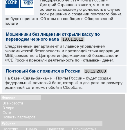
Гендиректор ФГУП «Почта России»
Дмитрий Страшнов заявил, что готов
оставить занимаемую должность в случае,
если решение о создании почтового банка
не будет принято. Об этом он сообщил в Общественной
палате
Мошенники без лицензии открыли кассу по
переводам черного нала
19.01.2012
Следственный департамент и Главное управлением
экономической безопасности и противодействия коррупции
МВД совместно с Центром информационной безопасности
ФСБ России пресекли деятельность по «отмывке» денег.
Почтовый банк появится в России
18.12.2009
На базе «Связь-банка» и «Почты России» будет создан
федеральный почтовый банк, который в два раза по размеру
розничной сети может обойти Сбербанк.
Новости
Все новости
В мире
Фото
Новости партнеров
Рубрики
Политика
В кино
Общество
Происшествия