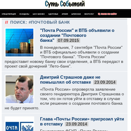
СПЕЦОПЕРАЦИЯ
СКАНДАЛЫ
ШОУ-БИЗНЕС
ЗДОРОВЬЕ
АРМИЯ
ШПИОНАЖ
НЕКРОЛОГ
ПОИСК ПО САЙТУ
//
ПОИСК: #ПОЧТОВЫЙ БАНК
"Почта России" и ВТБ объявили о
создании "Почтового
банка"
07.09.2015
В понедельник, 7 сентября "Почта России"
и ВТБ официально объявили о создании
"Почтового банка". "Почта России"
предоставит новому банку свои отделения, а ВТБ передаст в
проект свой дочерний "Лето-банк".
Дмитрий Страшнов даже не
помышлял об отставке
23.09.2014
«Почта России» опровергла заявление
своего гендиректора Дмитрия Страшнова о
том, что он готов уйти в отставку в случае
если решение о создании почтового банка
не будет принято.
Глава «Почты России» пригрозил уйти
в отставку
23.09.2014