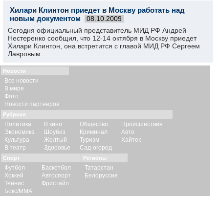
Хилари Клинтон приедет в Москву работать над
новым документом
08.10.2009
Сегодня официальный представитель МИД РФ Андрей
Нестеренко сообщил, что 12-14 октября в Москву приедет
Хилари Клинтон, она встретится с главой МИД РФ Сергеем
Лавровым.
Новости
Все новости
В мире
Фото
Новости партнеров
Рубрики
Политика
В кино
Общество
Происшествия
Экономика
Шоубиз
Криминал
Авто
Культура
Желтый
Туризм
Хайтек
В театр
Здоровье
Сад-огород
Спорт
Регионы
Футбол
Баскетбол
Татарстан
Хоккей
Автоспорт
Белоруссия
Теннис
Фристайл
Бокс/ММА