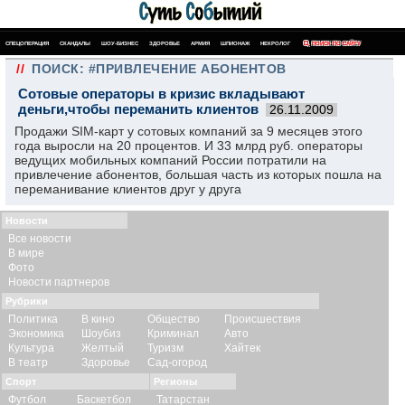
СПЕЦОПЕРАЦИЯ
СКАНДАЛЫ
ШОУ-БИЗНЕС
ЗДОРОВЬЕ
АРМИЯ
ШПИОНАЖ
НЕКРОЛОГ
ПОИСК ПО САЙТУ
//
ПОИСК: #ПРИВЛЕЧЕНИЕ АБОНЕНТОВ
Сотовые операторы в кризис вкладывают
деньги,чтобы переманить клиентов
26.11.2009
Продажи SIM-карт у сотовых компаний за 9 месяцев этого
года выросли на 20 процентов. И 33 млрд руб. операторы
ведущих мобильных компаний России потратили на
привлечение абонентов, большая часть из которых пошла на
переманивание клиентов друг у друга
Новости
Все новости
В мире
Фото
Новости партнеров
Рубрики
Политика
В кино
Общество
Происшествия
Экономика
Шоубиз
Криминал
Авто
Культура
Желтый
Туризм
Хайтек
В театр
Здоровье
Сад-огород
Спорт
Регионы
Футбол
Баскетбол
Татарстан